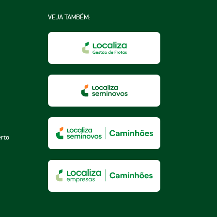
VEJA TAMBÉM:
na
a
essoa
erto
za