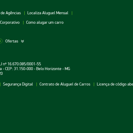
 de Agências
Localiza Aluguel Mensal
 Corporativo
Como alugar um carro
Ofertas
aceio
Aluguel de Carros Vitória
Aluguel de Carros Londri
PJ nº 16.670.085/0001-55
oiânia
Aluguel de Carros Salvador
Aluguel de Carros Teresin
a - CEP: 31.150-000 - Belo Horizonte - MG
20
uarulhos
Aluguel de Carros Curitiba
Aluguel de Carros João P
Segurança Digital
Contrato de Aluguel de Carros
Licença de código ab
atal
Aluguel de Carros Aracaju
Aluguel de Carros
Florianópolis
ecife
Aluguel de Carros Brasília
Aluguel de Carros Fortale
Belém