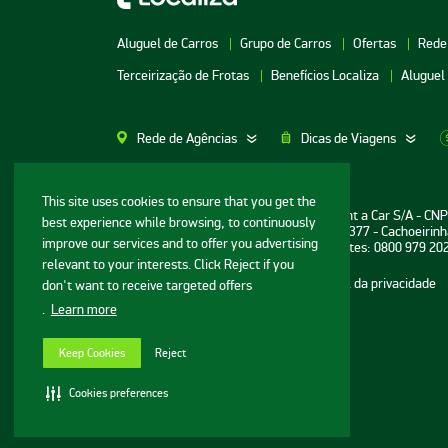
Aluguel de Carros
Grupo de Carros
Ofertas
Rede
Terceirização de Frotas
Benefícios Localiza
Aluguel
Rede de Agências
Dicas de Viagens
Aluguel de Carros SP
Aluguel de Carros M
This site uses cookies to ensure that you get the
Informações ao consumidor: Localiza Rent a Car S/A - CN
best experience while browsing, to continuously
Aluguel de Carros Porto Alegre
Aluguel de Carros G
Sede: Avenida Bernardo Vasconcelos, n° 377 - Cachoeirinh
improve our services and to offer you advertising
Central de Reservas e Assistência a Clientes: 0800 979 20
Aluguel de Carros RJ
Aluguel de Carros G
relevant to your interests. Click Reject if you
Mapa do site
Termos de uso
Portal da privacidade
don't want to receive targeted offers
Aluguel de Carros BH
Aluguel de Carros N
.
Learn more
© Localiza - Todos direitos reservados
Aluguel de Carros Porto
Aluguel de Carros R
v.20.44.1
Seguro
Aluguel de Carros 
Keep Cookies
Reject
Configurações de cookies
Aluguel de Carros Cuiabá
Cookies preferences