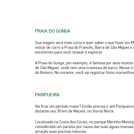
PRAIA DO GUNGA
Sua viagem será mais curta e quer saber o que fazer em 
visitar de carro a Praia do Francês, Barra de São Miguel e
excelentes para você relaxar e explorar.
A Praia do Gunga, por exemplo, é famosa por seus muitos 
de São Miguel, onde tem uma travessia de barco. Nesse t
do Roteiro. No mirante, você vai registrar fotos maravilho
PARIPUEIRA
Vai ficar um período maior? Então precisa ir até Paripueir
distante uns 30 km de Maceió, no litoral Norte.
Localizada na Costa dos Corais, no parque Marinho Munici
considerada um paraíso por causa das suas águas mansas 
atração suas piscinas naturais.