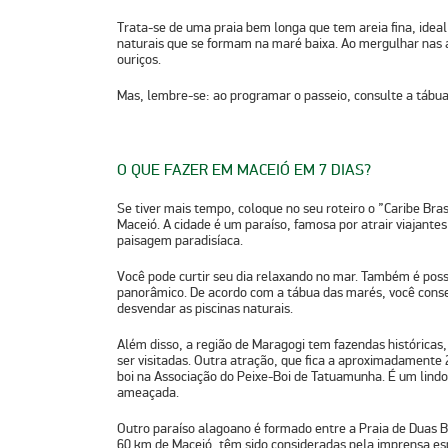
Trata-se de uma praia bem longa que tem areia fina, ideal
naturais que se formam na maré baixa. Ao mergulhar nas águ
ouriços.
Mas, lembre-se: ao programar o passeio, consulte a tábua
O QUE FAZER EM MACEIÓ EM 7 DIAS?
Se tiver mais tempo, coloque no seu roteiro o ”Caribe Bra
Maceió. A cidade é um paraíso, famosa por atrair viajantes
paisagem paradisíaca.
Você pode curtir seu dia relaxando no mar. Também é poss
panorâmico. De acordo com a tábua das marés, você cons
desvendar as piscinas naturais.
Além disso, a região de Maragogi tem fazendas histórica
ser visitadas. Outra atração, que fica a aproximadamente​ 
boi na Associação do Peixe-Boi de Tatuamunha. É um lindo
ameaçada​.
Outro paraíso alagoano é formado entre a Praia de Duas Ba
60 km de Maceió, têm sido consideradas pela imprensa es