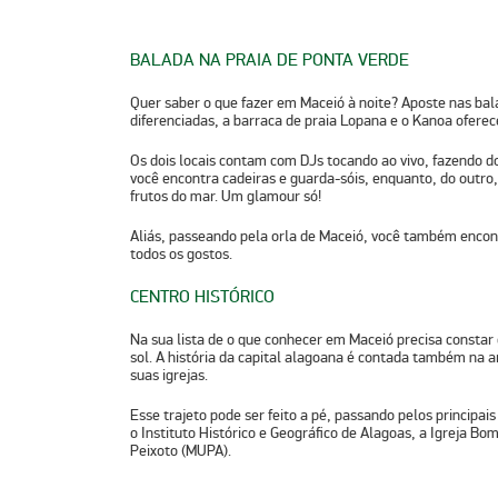
BALADA NA PRAIA DE PONTA VERDE
Quer saber o que fazer em Maceió à noite? Aposte nas ba
diferenciadas, a barraca de praia Lopana e o Kanoa oferece
Os dois locais contam com DJs tocando ao vivo, fazendo d
você encontra cadeiras e guarda-sóis, enquanto, do outro
frutos do mar. Um glamour só!
Aliás, passeando pela orla de Maceió, você também encon
todos os gostos.
CENTRO HISTÓRICO
Na sua lista de o que conhecer em Maceió precisa constar o 
sol. A história da capital alagoana é contada também na a
suas igrejas.
Esse trajeto pode ser feito a pé, passando pelos principai
o Instituto Histórico e Geográfico de Alagoas, a Igreja Bo
Peixoto (MUPA).