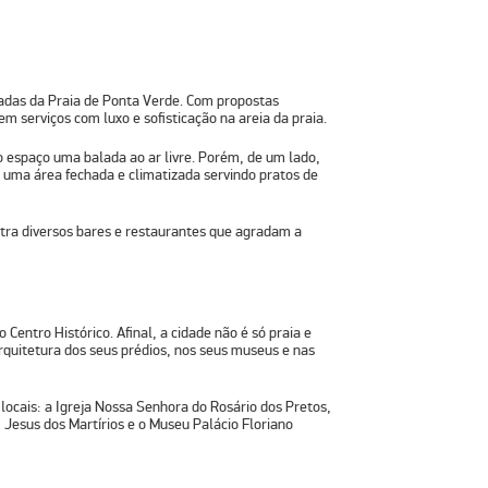
ladas da Praia de Ponta Verde. Com propostas
m serviços com luxo e sofisticação na areia da praia.
o espaço uma balada ao ar livre. Porém, de um lado,
, uma área fechada e climatizada servindo pratos de
tra diversos bares e restaurantes que agradam a
Centro Histórico. Afinal, a cidade não é só praia e
rquitetura dos seus prédios, nos seus museus e nas
s locais: a Igreja Nossa Senhora do Rosário dos Pretos,
m Jesus dos Martírios e o Museu Palácio Floriano