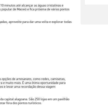
10 minutos até alcançar as águas cristalinas e
s popular de Maceió e fica próxima de vários pontos
ngadas, aproveite para dar uma volta e explorar todas
as opções de artesanato, como redes, camisetas,
ra e muito mais. É uma ótima oportunidade para
gos e levar uma recordação dessa viagem
 da capital alagoana. São 250 lojas em um pavilhão
tar fora dos pontos turísticos.