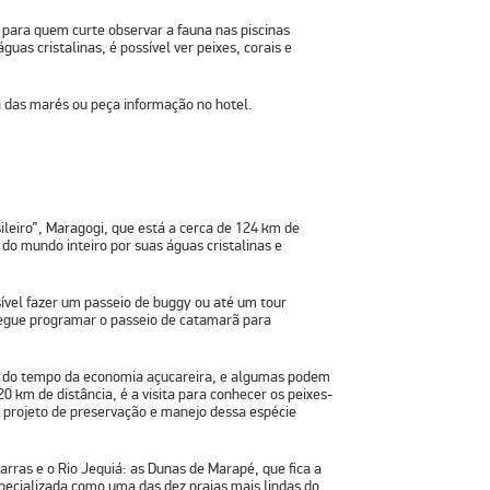
 para quem curte observar a fauna nas piscinas
as cristalinas, é possível ver peixes, corais e
 das marés ou peça informação no hotel.
sileiro”, Maragogi, que está a cerca de 124 km de
 do mundo inteiro por suas águas cristalinas e
ível fazer um passeio de buggy ou até um tour
egue programar o passeio de catamarã para
s, do tempo da economia açucareira, e algumas podem
20 km de distância, é a visita para conhecer os peixes-
 projeto de preservação e manejo dessa espécie
rras e o Rio Jequiá: as Dunas de Marapé, que fica a
pecializada como uma das dez praias mais lindas do