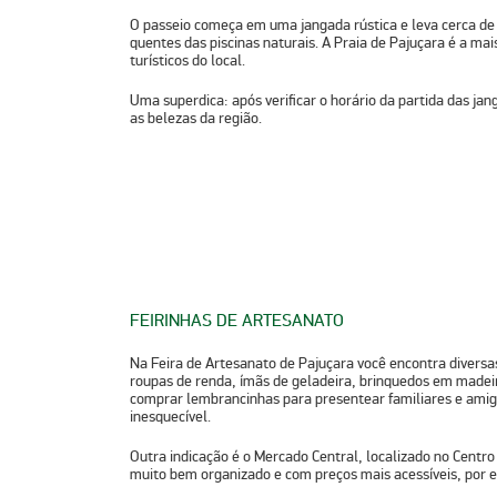
O passeio começa em uma jangada rústica e leva cerca de 
quentes das piscinas naturais. A Praia de Pajuçara é a mai
turísticos do local.
Uma superdica: após verificar o horário da partida das ja
as belezas da região.
FEIRINHAS DE ARTESANATO
Na Feira de Artesanato de Pajuçara você encontra divers
roupas de renda, ímãs de geladeira, brinquedos em madei
comprar lembrancinhas para presentear familiares e ami
inesquecível.
Outra indicação é o Mercado Central, localizado no Centro
muito bem organizado e com preços mais acessíveis, por es