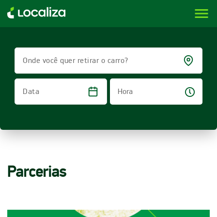
menu
LOCALIZA ALUGUEL DE CARROS | LOCALIZA
Onde você quer retirar o carro?
Hora
Data
Parcerias