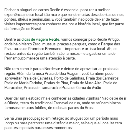
Fechar o
aluguel de carros Recife
é essencial para ter a melhor
experiência nesse local tão rico e que rende muitas descobertas de rios,
pontes, ilhéus e penínsulas. E você também não pode deixar de fazer
visitas importantes para conhecer melhor a história local, que faz parte
da formação do Brasil.
Dentre as
dicas de viagem Recife
, vamos começar pelo Recife Antigo,
onde há o Marco Zero, museus, praças e parques, como o Parque das
Esculturas de Francisco Brennand – importante artista local. Ah, os
restaurantes da região também são famosos – e a gastronomia de
Pernambuco merece uma atenção à parte.
Não tem como ir para o Nordeste e deixar de aproveitar as praias da
região. Além da famosa Praia de Boa Viagem, você também pode
aproveitar Praia de Calhetas, Porto de Galinhas, Praia dos Carneiros,
Praia de Maria Farinha, Praias de Pina, Praia de Muro Alto, Praia de
Maracaípe, Praias de Itamaracá e Praia de Coroa do Avião.
Quer dar uma esticadinha e conhecer as cidades vizinhas? Não deixe de ir
a Olinda, terra do tradicional Carnaval de rua, onde se reúnem blocos
famosos e muitos foliões, de todas as partes do Brasil.
Se há uma preocupação em relação ao aluguel por um período mais
longo ou para percorrer uma distância maior, saiba que a Localiza tem
pacotes especiais para esses momentos: