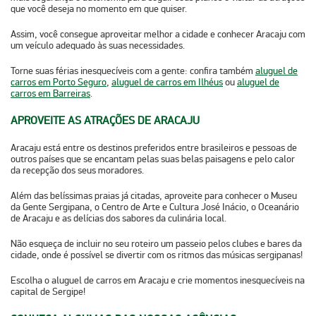
que você deseja no momento em que quiser.
Assim, você consegue aproveitar melhor a cidade e conhecer Aracaju com
um veículo adequado às suas necessidades.
Torne suas férias inesquecíveis com a gente: confira também
aluguel de
carros em Porto Seguro
,
aluguel de carros em Ilhéus
ou
aluguel de
carros em Barreiras
.
APROVEITE AS ATRAÇÕES DE ARACAJU
Aracaju está entre os destinos preferidos entre brasileiros e pessoas de
outros países que se encantam pelas suas belas paisagens e pelo calor
da recepção dos seus moradores.
Além das belíssimas praias já citadas, aproveite para conhecer o Museu
da Gente Sergipana, o Centro de Arte e Cultura José Inácio, o Oceanário
de Aracaju e as delícias dos sabores da culinária local.
Não esqueça de incluir no seu roteiro um passeio pelos clubes e bares da
cidade, onde é possível se divertir com os ritmos das músicas sergipanas!
Escolha o aluguel de carros em Aracaju e crie momentos inesquecíveis na
capital de Sergipe!