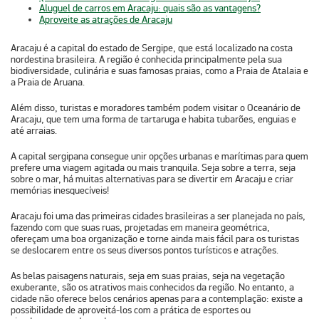
Aluguel de carros em Aracaju: quais são as vantagens?
Aproveite as atrações de Aracaju
Aracaju é a capital do estado de Sergipe, que está localizado na costa
nordestina brasileira. A região é conhecida principalmente pela sua
biodiversidade, culinária e suas famosas praias, como a Praia de Atalaia e
a Praia de Aruana.
Além disso, turistas e moradores também podem visitar o Oceanário de
Aracaju, que tem uma forma de tartaruga e habita tubarões, enguias e
até arraias.
A capital sergipana consegue unir opções urbanas e marítimas para quem
prefere uma viagem agitada ou mais tranquila. Seja sobre a terra, seja
sobre o mar, há muitas alternativas para se divertir em Aracaju e criar
memórias inesquecíveis!
Aracaju foi uma das primeiras cidades brasileiras a ser planejada no país,
fazendo com que suas ruas, projetadas em maneira geométrica,
ofereçam uma boa organização e torne ainda mais fácil para os turistas
se deslocarem entre os seus diversos pontos turísticos e atrações.
As belas paisagens naturais, seja em suas praias, seja na vegetação
exuberante, são os atrativos mais conhecidos da região. No entanto, a
cidade não oferece belos cenários apenas para a contemplação: existe a
possibilidade de aproveitá-los com a prática de esportes ou