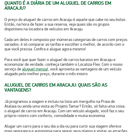
QUANTO É A DIÁRIA DE UM ALUGUEL DE CARROS EM
ARACAJU?
O preço do aluguel de carros em Aracaju é aquele que cabe no seu bolso.
Então, na hora de fazer a sua reserva, veja quais são os grupos
disponíveis na locadora de veículos em Aracaju.
Cada um deles é composto por inúmeras categorias de carros com preços
variados: é só comparar as tarifas e escolher o melhor, de acordo com o
que você precisa. Confira e alugue agora mesmo!
Para você que quer fazer o aluguel de carros baratos em Aracaju e
economizar de verdade, conheça também o Localiza Flex. Com o nosso
serviço de
aluguel mensal,
você aproveita as vantagens de um veículo
alugado pelo melhor preço, durante o mês inteiro.
ALUGUEL DE CARROS EM ARACAJU: QUAIS SÃO AS
VANTAGENS?
Já programou a viagem e incluiu na lista um mergulho na Praia de
Atalaia ou ainda uma visita ao Projeto Tamar? Então, só falta uma coisa:
o aluguel de carros em Aracaju. Com um veículo alugado, você faz o seu
próprio roteiro com conforto, comodidade e muita economia.
Alugar um carro para o seu dia a dia ou para curtir sua viagem oferece
mais segurança e autonomia para seguir seus planos e visitar as atrações