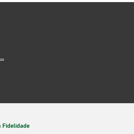
iza
a Fidelidade