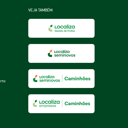
VEJA TAMBÉM:
na
a
essoa
erto
za