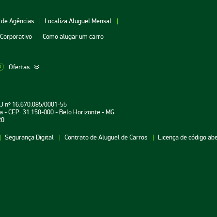
 de Agências
Localiza Aluguel Mensal
 Corporativo
Como alugar um carro
Ofertas
aceio
Aluguel de Carros Vitória
Aluguel de Carros Londri
PJ nº 16.670.085/0001-55
oiânia
Aluguel de Carros Salvador
Aluguel de Carros Teresin
a - CEP: 31.150-000 - Belo Horizonte - MG
20
uarulhos
Aluguel de Carros Curitiba
Aluguel de Carros João P
Segurança Digital
Contrato de Aluguel de Carros
Licença de código ab
atal
Aluguel de Carros Aracaju
Aluguel de Carros
Florianópolis
ecife
Aluguel de Carros Brasília
Aluguel de Carros Fortale
Belém