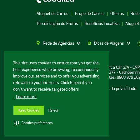
Aluguel de Carros
Grupo de Carros
Ofertas
Rede
Terceirização de Frotas
Benefícios Localiza
Aluguel
Rede de Agências
Dicas de Viagens
Aluguel de Carros SP
Aluguel de Carros M
This site uses cookies to ensure that you get the
Informações ao consumidor: Localiza Rent a Car S/A - CN
best experience while browsing, to continuously
Aluguel de Carros Porto Alegre
Aluguel de Carros G
Sede: Avenida Bernardo Vasconcelos, n° 377 - Cachoeirinh
improve our services and to offer you advertising
Central de Reservas e Assistência a Clientes: 0800 979 20
Aluguel de Carros RJ
Aluguel de Carros G
relevant to your interests. Click Reject if you
Mapa do site
Termos de uso
Portal da privacidade
don't want to receive targeted offers
Aluguel de Carros BH
Aluguel de Carros N
.
Learn more
© Localiza - Todos direitos reservados
Aluguel de Carros Porto
Aluguel de Carros R
v.20.44.1
Seguro
Aluguel de Carros 
Keep Cookies
Reject
Configurações de cookies
Aluguel de Carros Cuiabá
Cookies preferences