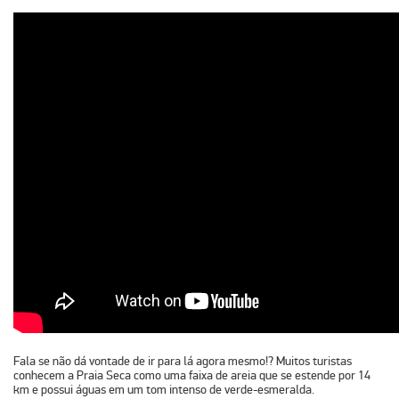
Fala se não dá vontade de ir para lá agora mesmo!? Muitos turistas
conhecem a Praia Seca como uma faixa de areia que se estende por 14
km e possui águas em um tom intenso de verde-esmeralda.