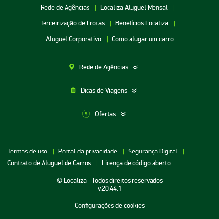
Rede de Agências
Localiza Aluguel Mensal
Terceirização de Frotas
Benefícios Localiza
Aluguel Corporativo
Como alugar um carro
Rede de Agências
Dicas de Viagens
Ofertas
Aluguel de Carros SP
Termos de uso
Portal da privacidade
Segurança Digital
Aluguel de Carros Porto Alegre
Contrato de Aluguel de Carros
Licença de código aberto
Aluguel de Carros RJ
© Localiza - Todos direitos reservados
Aluguel de Carros BH
v.20.44.1
Aluguel de Carros Porto Seguro
Configurações de cookies
Aluguel de Carros Cuiabá