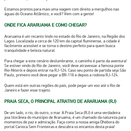
Estamos prontos para mais uma viagem com direito a mergulhos nas
águas do Oceano Atlântico, e você? Vem com a gente!
ONDE FICA ARARUAMA E COMO CHEGAR?
Araruama é um recanto lindo no estado do Rio de Janeiro, na Região dos
Lagos. Localizada a cerca de
120 km da capital fluminense
, a cidade é
facilmente acessível e se torna o destino perfeito para quem busca
tranquilidade e beleza natural.
Para chegar a este cenário deslumbrante, o caminho é parte da aventura!
Se estiver vindo do Rio de Janeiro, você deve atravessar a famosa ponte
Rio-Niterói e depois entrar na RJ-124. Caso seu ponto de partida seja São
Paulo, primeiro você deve pegar a BR-116 e depois a rodovia RJ-124.
Quem está em outras regiões do país, pode pegar um voo até o Rio de
Janeiro e fazer esse trajeto.
PRAIA SECA, O PRINCIPAL ATRATIVO DE ARARUAMA (RJ)
De um lado, o rio; do outro, o mar. A Praia Seca (RJ) é uma verdadeira
joia litorânea do município de Araruama, é um chamado da natureza para
momentos de paz e admiração. Faça como a nossa amiga Dhebora do
portal
Carioca Sem Fronteiras
e descubra os encantos desta praia!