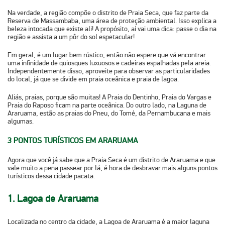
Na verdade, a região compõe o distrito de Praia Seca, que faz parte da
Reserva de Massambaba, uma área de proteção ambiental. Isso explica a
beleza intocada que existe ali! A propósito, aí vai uma dica: passe o dia na
região e assista a um
pôr do sol
espetacular!
Em geral, é um lugar bem rústico, então não espere que vá encontrar
uma infinidade de quiosques luxuosos e cadeiras espalhadas pela areia.
Independentemente disso, aproveite para observar as particularidades
do local, já que se divide em praia oceânica e praia de lagoa.
Aliás, praias, porque são muitas! A
Praia do Dentinho, Praia do Vargas e
Praia do Raposo
ficam na parte oceânica. Do outro lado, na Laguna de
Araruama, estão as praias
do Pneu, do Tomé, da Pernambucana
e mais
algumas.
3 PONTOS TURÍSTICOS EM ARARUAMA
Agora que você já sabe que a Praia Seca é um distrito de Araruama e que
vale muito a pena passear por lá, é hora de desbravar mais alguns pontos
turísticos dessa cidade pacata.
1. Lagoa de Araruama
Localizada no centro da cidade, a Lagoa de Araruama é a maior laguna