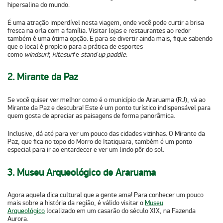
hipersalina do mundo.
É uma atração imperdível nesta viagem, onde você pode curtir a brisa
fresca na orla com a família. Visitar lojas e restaurantes ao redor
também é uma ótima opção. E para se divertir ainda mais, fique sabendo
que o local é propício para a prática de esportes
como
windsurf
,
kitesurf
e
stand up paddle
.
2. Mirante da Paz
Se você quiser ver melhor como é o município de Araruama (RJ), vá ao
Mirante da Paz e descubra! Este é um ponto turístico indispensável para
quem gosta de apreciar as paisagens de forma panorâmica.
Inclusive, dá até para ver um pouco das cidades vizinhas. O Mirante da
Paz, que fica no topo
do Morro de Itatiquara
, também é um ponto
especial para ir ao entardecer e ver um lindo pôr do sol.
3. Museu Arqueológico de Araruama
Agora aquela dica cultural que a gente ama! Para conhecer um pouco
mais sobre a história da região, é válido visitar o
Museu
Arqueológico
localizado em um casarão do século XIX, na
Fazenda
Aurora
.