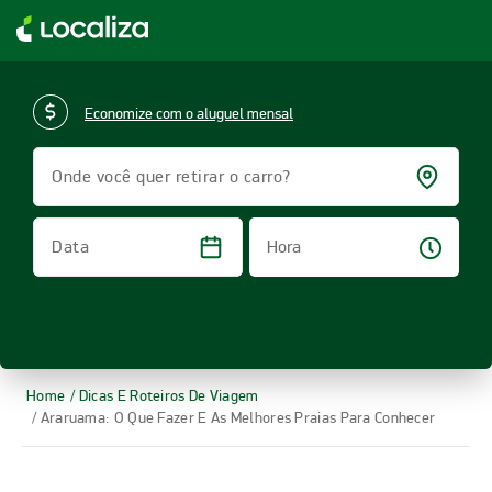
LOCALIZA ALUGUEL DE CARROS | LOCALIZA
Economize com o aluguel mensal
Onde você quer retirar o carro?
Hora
Data
Home
/ Dicas E Roteiros De Viagem
/ Araruama: O Que Fazer E As Melhores Praias Para Conhecer