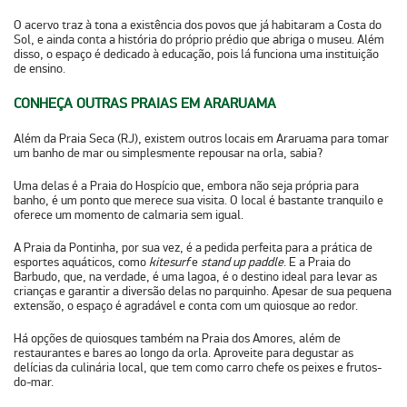
O acervo traz à tona a existência dos povos que já habitaram a Costa do
Sol, e ainda conta a história do próprio prédio que abriga o museu. Além
disso, o espaço é dedicado à educação, pois lá funciona uma instituição
de ensino.
CONHEÇA OUTRAS PRAIAS EM ARARUAMA
Além da Praia Seca (RJ), existem outros locais em Araruama para tomar
um banho de mar ou simplesmente repousar na orla, sabia?
Uma delas é a
Praia do Hospício
que, embora não seja própria para
banho, é um ponto que merece sua visita. O local é bastante tranquilo e
oferece um momento de calmaria sem igual.
A
Praia da Pontinha
, por sua vez, é a pedida perfeita para a prática de
esportes aquáticos, como
kitesurf
e
stand up paddle
. E a
Praia do
Barbudo
, que, na verdade, é uma lagoa, é o destino ideal para levar as
crianças e garantir a diversão delas no parquinho. Apesar de sua pequena
extensão, o espaço é agradável e conta com um quiosque ao redor.
Há opções de quiosques também na
Praia dos Amores
, além de
restaurantes e bares ao longo da orla. Aproveite para degustar as
delícias da culinária local, que tem como carro chefe os peixes e frutos-
do-mar.