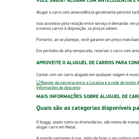
VOCÊ SABIA? ALUGAR COM ANTECEDÊNCIA É 
Alugar o carro com antecedência geralmente permite tari
Isso acontece pela relação entre serviço e demanda: em 
e menos carros à disposição, os preços sobem.
Portanto, ao se planejar, você garante um preço mais bai
Em períodos de alta temporada,
reservar o carro com an
APROVEITE O ALUGUEL DE CARROS PARA CON
Contar com um carro alugado em qualquer viagem é muito m
MAIS INFORMAÇÕES SOBRE ALUGUEL DE CAR
Quais são as categorias disponíveis p
O buggy, assim como os dromedários, são meios de transpor
alugar carro em Natal.
A grande vantagem é que, além de fazer o seu próprio rote