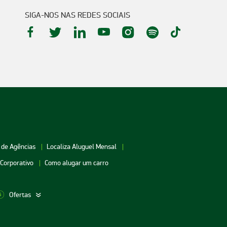
SIGA-NOS NAS REDES SOCIAIS
 de Agências
Localiza Aluguel Mensal
 Corporativo
Como alugar um carro
Ofertas
aceio
Aluguel de Carros Vitória
Aluguel de Carros Londri