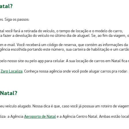
atal?
s. Siga os passos:
al você fará a retirada do veículo
, o tempo de locação e o modelo do carro;
a fazer a
devolução do veículo
no último dia de aluguel. Se, ao fim da viagem,
um e-mail
. Você receberá um código de reserva, que contém as informações da 
agência escolhida
portando este número, sua carteira de habilitação e um cartã
pelo nosso site ou pelo app para celular.
A sua locação de carros em Natal fica 
m
Zarp Localiza
. Conheça nossa agência onde você pode alugar carros pra rodar:
 Natal?
eu veículo alugado. Nossa dica é que, caso você já possua um roteiro de viagem
liza: a Agência
Aeroporto de Natal
e a Agência Centro Natal. Ambas estão loca