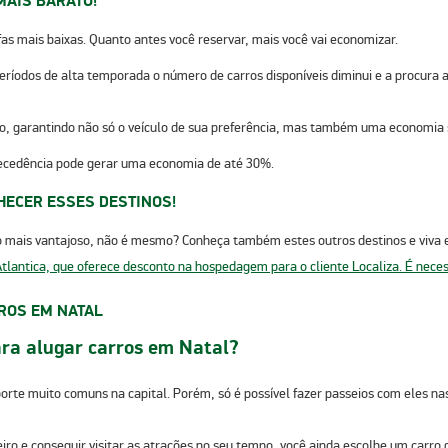
MAIS BARATO!
fas mais baixas.
Quanto antes você reservar, mais você vai economizar.
períodos de alta temporada o número de carros disponíveis diminui e a procur
xo, garantindo não só o veículo de sua preferência, mas também uma economia 
tecedência pode gerar uma economia de até 30%.
HECER ESSES DESTINOS!
ais vantajoso, não é mesmo? Conheça também estes outros destinos e viva exp
ROS EM NATAL
ara alugar carros em Natal?
te muito comuns na capital. Porém, só é possível fazer passeios com eles nas d
iro e conseguir visitar as atrações no seu tempo, você ainda escolhe um carro 