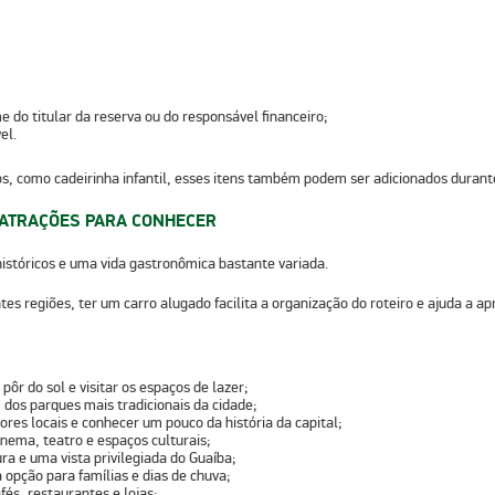
e do titular da reserva ou do responsável financeiro;
el.
cos, como
cadeirinha infantil
, esses itens também podem ser adicionados durante
S ATRAÇÕES PARA CONHECER
históricos e uma vida gastronômica bastante variada.
tes regiões, ter um carro alugado facilita a organização do roteiro e ajuda a a
pôr do sol e visitar os espaços de lazer;
dos parques mais tradicionais da cidade;
ores locais e conhecer um pouco da história da capital;
inema, teatro e espaços culturais;
ura e uma vista privilegiada do Guaíba;
 opção para famílias e dias de chuva;
fés, restaurantes e lojas;