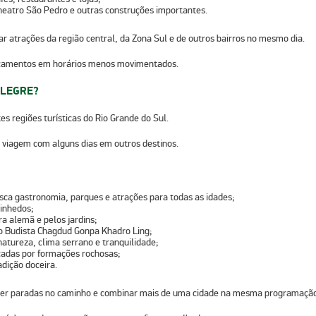
Theatro São Pedro e outras construções importantes.
 atrações da região central, da Zona Sul e de outros bairros no mesmo dia.
slocamentos em horários menos movimentados.
ALEGRE?
s regiões turísticas do Rio Grande do Sul.
 viagem com alguns dias em outros destinos.
sca gastronomia, parques e atrações para todas as idades;
Vinhedos;
ra alemã e pelos jardins;
lo Budista Chagdud Gonpa Khadro Ling;
atureza, clima serrano e tranquilidade;
ercadas por formações rochosas;
adição doceira.
fazer paradas no caminho e combinar mais de uma cidade na mesma programaçã