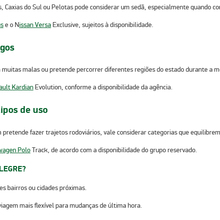
s
,
Caxias do Sul
ou
Pelotas
pode considerar um sedã, especialmente quando con
us
e o N
issan Versa
Exclusive
, sujeitos à disponibilidade.
ngos
muitas malas ou pretende percorrer diferentes regiões do estado durante a 
ault Kardian
Evolution, conforme a disponibilidade da agência.
ipos de uso
retende fazer trajetos rodoviários, vale considerar categorias que equilibrem
wagen Polo
Track
, de acordo com a disponibilidade do grupo reservado.
ALEGRE?
es bairros ou cidades próximas.
 viagem mais flexível para mudanças de última hora.