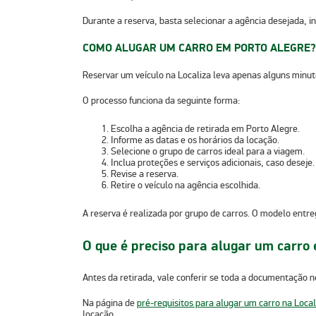
Durante a reserva, basta
selecionar a agência desejada
, 
COMO ALUGAR UM CARRO EM PORTO ALEGRE?
Reservar um veículo na Localiza leva apenas alguns minutos
O processo funciona da seguinte forma:
Escolha a
agência de retirada
em Porto Alegre.
Informe as
datas
e os
horários
da locação.
Selecione o
grupo de carros ideal
para a viagem.
Inclua
proteções
e
serviços adicionais
, caso deseje.
Revise a reserva.
Retire o veículo na agência escolhida.
A reserva é realizada por grupo de carros. O modelo entre
O que é preciso para alugar um carro
Antes da retirada, vale conferir se toda a documentação n
Na página de
pré-requisitos para alugar um carro na Local
locação.