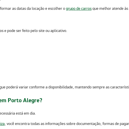
informar as
datas da locação
e
escolher o
grupo de carros
que melhor atende às c
 e pode ser feito pelo site ou aplicativo.
gue poderá variar conforme a disponibilidade, mantendo sempre as característi
 em Porto Alegre?
ecessária está em dia.
iza
, você encontra todas as informações sobre documentação, formas de pagam