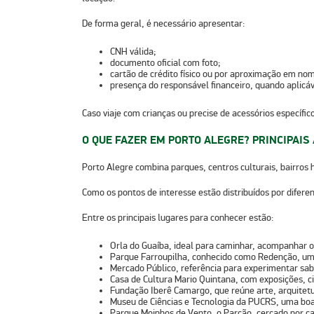
De forma geral, é necessário apresentar:
CNH válida;
documento oficial com foto;
cartão de crédito físico ou por aproximação em nom
presença do responsável financeiro, quando aplicáv
Caso viaje com crianças ou precise de acessórios específi
O QUE FAZER EM PORTO ALEGRE? PRINCIPAI
Porto Alegre combina parques, centros culturais, bairros 
Como os pontos de interesse estão distribuídos por diferen
Entre os principais lugares para conhecer estão:
Orla do Guaíba
, ideal para caminhar, acompanhar o 
Parque Farroupilha
, conhecido como Redenção, um 
Mercado Público
, referência para experimentar sab
Casa de Cultura Mario Quintana
, com exposições, c
Fundação Iberê Camargo
, que reúne arte, arquitet
Museu de Ciências e Tecnologia da PUCRS
, uma boa
Parque Moinhos de Vento
, o Parcão, cercado por ca