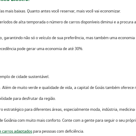
fas mais baixas.
Quanto antes você reservar, mais você vai economizar.
períodos de alta temporada o número de carros disponíveis diminui e a procur
xo, garantindo não só o veículo de sua preferência, mas também uma economia 
tecedência pode gerar uma economia de até 30%.
xemplo de
cidade sustentável
.
e. Além de muito verde e qualidade de vida, a capital de Goiás também oferece 
ilidade para desfrutar da região.
 estratégico para diferentes áreas, especialmente moda, indústria, medicina e
s de Goiânia com muito mais conforto. Conte com a gente para seguir o seu própri
e carros adaptados
para pessoas com deficiência.