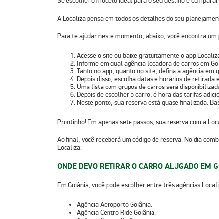
Se escolher o modelo ideal para o seu destino e comparar o
A Localiza pensa em todos os detalhes do seu planejament
Para te ajudar neste momento, abaixo, você encontra um 
Acesse o site ou baixe gratuitamente o
app Localiz
Informe em qual agência locadora de carros em Go
Tanto no app, quanto no site,
defina a agência em q
Depois disso,
escolha datas e horários de retirada 
Uma lista com grupos de carros será disponibilizada
Depois de escolher o carro, é hora das
tarifas adici
Neste ponto, sua reserva está quase finalizada. Ba
Prontinho!
Em apenas sete passos, sua reserva com a Loca
Ao final, você receberá um código de reserva. No dia combi
Localiza.
ONDE DEVO RETIRAR O CARRO ALUGADO EM G
Em Goiânia, você pode escolher entre três agências Localiz
Agência Aeroporto Goiânia.
Agência Centro Ride Goiânia.