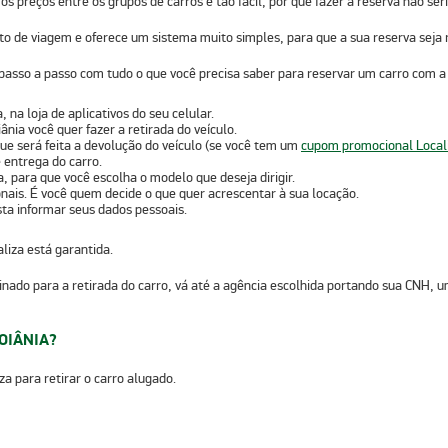
s preços entre os grupos de carros é tão fácil, por que fazer a reserva não ser
o de viagem e oferece um sistema muito simples, para que a sua reserva seja r
passo a passo com tudo o que você precisa saber para reservar um carro com a
a
, na loja de aplicativos do seu celular.
iânia
você quer fazer a retirada do veículo.
ue será feita a devolução do veículo
(se você tem um
cupom promocional Local
e entrega do carro.
, para que você escolha o modelo que deseja dirigir.
onais
. É você quem decide o que quer acrescentar à sua locação.
sta informar seus dados pessoais.
liza está garantida.
nado para a retirada do carro, vá até a agência escolhida portando sua CNH, um
OIÂNIA?
a para retirar o carro alugado.