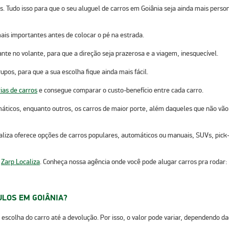
s.
Tudo isso para que o seu
aluguel de carros em Goiânia
seja ainda mais perso
ais importantes antes de colocar o pé na estrada.
ante no volante, para que a direção seja prazerosa e a viagem, inesquecível.
pos, para que a sua escolha fique ainda mais fácil.
ias de carros
e consegue comparar o custo-benefício entre cada carro.
omáticos, enquanto outros, os carros de maior porte, além daqueles que não v
aliza oferece opções de carros populares, automáticos ou manuais, SUVs, pick-
m
Zarp Localiza
. Conheça nossa agência onde você pode alugar carros pra rodar:
ULOS EM GOIÂNIA?
 escolha do carro até a devolução. Por isso, o valor pode variar, dependendo da