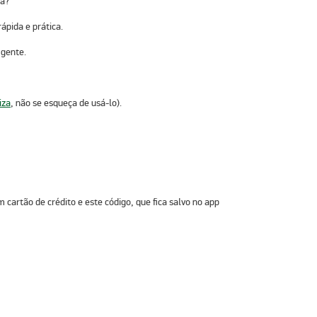
ia?
ápida e prática.
 gente.
iza
, não se esqueça de usá-lo).
 cartão de crédito e este código, que fica salvo no app