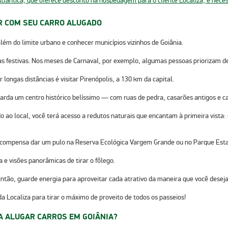
AR COM SEU CARRO ALUGADO
além do limite urbano e conhecer municípios vizinhos
de Goiânia
.
 festivas. Nos meses de Carnaval, por exemplo, algumas pessoas priorizam des
longas distâncias é visitar Pirenópolis, a 130 km da capital.
arda um centro histórico belíssimo — com ruas de pedra, casarões antigos e ca
o ao local, você terá acesso a redutos naturais que encantam à primeira vista:
, compensa dar um pulo na Reserva Ecológica Vargem Grande ou no Parque Esta
e visões panorâmicas de tirar o fôlego.
ntão, guarde energia para aproveitar cada atrativo da maneira que você deseja
 Localiza para tirar o máximo de proveito de todos os passeios!
RA ALUGAR CARROS EM GOIÂNIA?