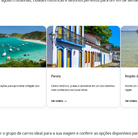
águas cristalinas, cidades históricas e destinos perfeitos para um fim de seman
Paraty
Região 
trações para aproveitar a Região dos
Centro histórico, praias e cachoeiras em um dos destinos
Monte um ro
mais conhecidos da Costa Verde.
região.
Ver roteiro →
Ver roteir
ar o
grupo de carros
ideal para a sua viagem e conferir as opções disponíveis pa