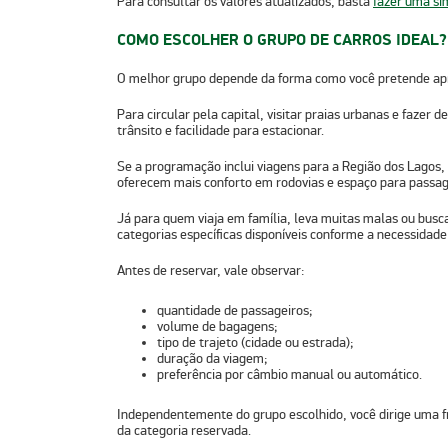
Para consultar os valores atualizados, basta
fazer uma si
COMO ESCOLHER O GRUPO DE CARROS IDEAL?
O melhor grupo depende da forma como você pretende apr
Para circular pela capital, visitar praias urbanas e fazer 
trânsito e facilidade para estacionar.
Se a programação inclui viagens para a
Região dos Lagos
,
oferecem mais conforto em rodovias e espaço para passag
Já para quem viaja em família, leva muitas malas ou bus
categorias específicas disponíveis conforme a necessidade 
Antes de reservar, vale observar:
quantidade de passageiros
;
volume de bagagens
;
tipo de trajeto
(cidade ou estrada);
duração da viagem
;
preferência por câmbio manual ou automático
.
Independentemente do grupo escolhido, você dirige uma
da categoria reservada.