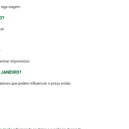
 siga viagem.
O?
tar:
.
evitar imprevistos.
 JANEIRO?
fatores que podem influenciar o preço estão: