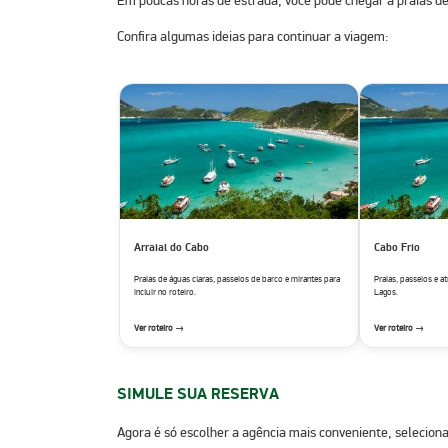
Em poucas horas de estrada, você pode chegar a praias de 
Confira algumas ideias para continuar a viagem:
Arraial do Cabo
Cabo Frio
Praias de águas claras, passeios de barco e mirantes para
Praias, passeios e a
incluir no roteiro.
Lagos.
Ver roteiro →
Ver roteiro →
SIMULE SUA RESERVA
Agora é só escolher a agência mais conveniente, selecion