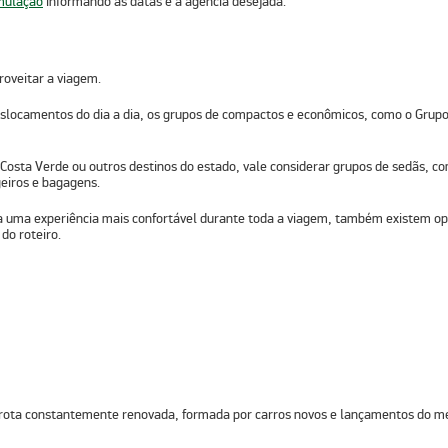
mulação
informando as datas e a agência desejada.
oveitar a viagem.
deslocamentos do dia a dia, os
grupos de compactos e econômicos
, como o
Grupo
Costa Verde
ou outros destinos do estado, vale considerar
grupos de sedãs
, c
eiros e bagagens.
ca uma experiência mais confortável durante toda a viagem, também existem 
do roteiro.
frota constantemente renovada
, formada por
carros novos
e
lançamentos do m