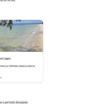
a ou férias.
dos Lagos
teiro por diferentes cidades e praias da
o →
ra o período desejado.