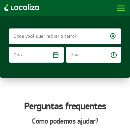
menu
LOCALIZA ALUGUEL DE CARROS | LOCALIZA
Onde você quer retirar o carro?
Hora
Data
Perguntas frequentes
Como podemos ajudar?