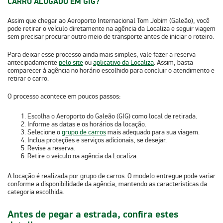
CARRO ALUGADO EM GIG?
Assim que chegar ao Aeroporto Internacional Tom Jobim (Galeão), você
pode
retirar o veículo diretamente na agência da Localiza
e seguir viagem
sem precisar procurar outro meio de transporte antes de iniciar o roteiro.
Para deixar esse processo ainda mais simples,
vale fazer a reserva
antecipadamente
pelo site
ou
aplicativo da Localiza
.
Assim, basta
comparecer à agência no horário escolhido para concluir o atendimento e
retirar o carro.
O processo acontece em poucos passos:
Escolha o
Aeroporto do Galeão (GIG)
como local de retirada.
Informe as
datas
e os
horários
da locação.
Selecione o
grupo de carros
mais adequado
para sua viagem.
Inclua
proteções
e
serviços adicionais
, se desejar.
Revise a reserva.
Retire o veículo na agência da Localiza.
A locação é realizada por grupo de carros. O modelo entregue pode variar
conforme a disponibilidade da agência, mantendo as características da
categoria escolhida.
Antes de pegar a estrada, confira estes