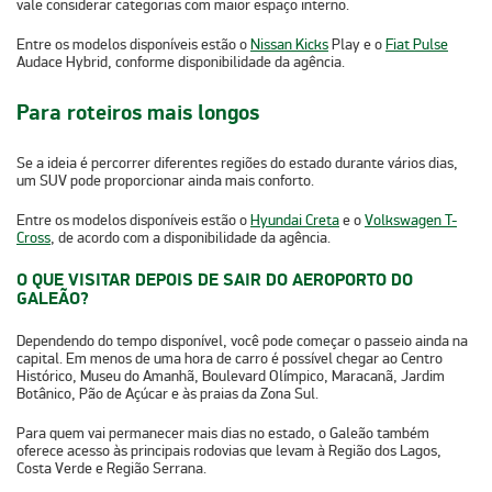
vale considerar categorias com maior espaço interno.
Entre os modelos disponíveis estão o
Nissan Kicks
Play
e o
Fiat Pulse
Audace Hybrid
, conforme disponibilidade da agência.
Para roteiros mais longos
Se a ideia é percorrer diferentes regiões do estado durante vários dias,
um SUV pode proporcionar ainda mais conforto.
Entre os modelos disponíveis estão o
Hyundai Creta
e o
Volkswagen T-
Cross
, de acordo com a disponibilidade da agência.
O QUE VISITAR DEPOIS DE SAIR DO AEROPORTO DO
GALEÃO?
Dependendo do tempo disponível, você pode começar o passeio ainda na
capital. Em
menos de uma hora de carro
é possível chegar ao
Centro
Histórico
,
Museu do Amanhã
,
Boulevard Olímpico
,
Maracanã
,
Jardim
Botânico
,
Pão de Açúcar
e às
praias da Zona Su
l.
Para quem vai permanecer mais dias no estado, o Galeão também
oferece acesso às principais rodovias que levam à
Região dos Lagos
,
Costa Verde
e R
egião Serrana
.