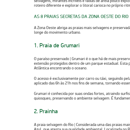
selvagens, mirantes incríveis e faixas de areia pouco exp
roteiro diferente e explorar o litoral carioca no próprio rit
AS 8 PRAIAS SECRETAS DA ZONA OESTE DO RIO
A Zona Oeste abriga as praias mais selvagens e preservad
longe do movimento urbano.
1. Praia de Grumari
O paraíso preservado
| Grumari é o que há de mais preserv
extensão protegidos dentro de um parque estadual. Esta
Atlântica encontrando o oceano.
O acesso é exclusivamente por carro ou táxi, seguindo pel
aplicado das 6h às 21h nos fins de semana, tornando essenc
Grumari é conhecida por suas ondas fortes, atraindo surfis
quiosques, preservando o ambiente selvagem. É fundamenta
2. Prainha
A praia selvagem do Rio
| Considerada uma das praias mais
Azul, que atesta sua qualidade ambiental. Localizada no Re