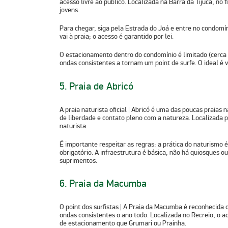
acesso livre ao público. Localizada na Barra da Tijuca, no 
jovens.
Para chegar, siga pela Estrada do Joá e entre no condomín
vai à praia; o acesso é garantido por lei.
O estacionamento dentro do condomínio é limitado (cerca 
ondas consistentes a tornam um point de surfe. O ideal é v
5. Praia de Abricó
A praia naturista oficial
| Abricó é uma das poucas praias n
de liberdade e contato pleno com a natureza. Localizada 
naturista.
É importante respeitar as regras: a prática do naturismo 
obrigatório. A infraestrutura é básica, não há quiosques 
suprimentos.
6. Praia da Macumba
O point dos surfistas
| A Praia da Macumba é reconhecida 
ondas consistentes o ano todo. Localizada no Recreio, o ac
de estacionamento que Grumari ou Prainha.