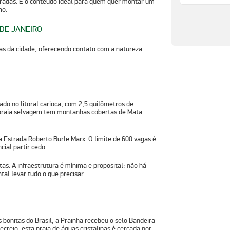
loradas. É o conteúdo ideal para quem quer montar um
mo.
 DE JANEIRO
as da cidade, oferecendo contato com a natureza
ado no litoral carioca, com 2,5 quilômetros de
 praia selvagem tem montanhas cobertas de Mata
a Estrada Roberto Burle Marx. O limite de 600 vagas é
ial partir cedo.
tas. A infraestrutura é mínima e proposital: não há
l levar tudo o que precisar.
 bonitas do Brasil, a Prainha recebeu o selo Bandeira
creio, esta praia de águas cristalinas é cercada por