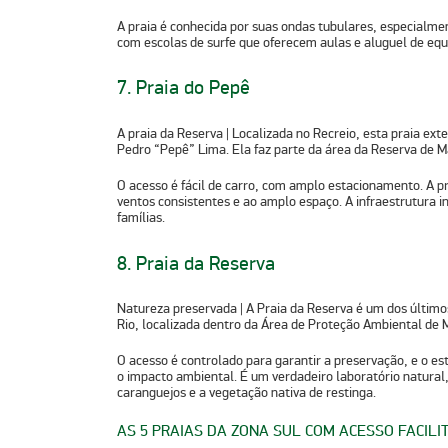
A praia é conhecida por suas ondas tubulares, especialme
com escolas de surfe que oferecem aulas e aluguel de eq
7. Praia do Pepê
A praia da Reserva
| Localizada no Recreio, esta praia e
Pedro “Pepê” Lima. Ela faz parte da área da Reserva de M
O acesso é fácil de carro, com amplo estacionamento. A pr
ventos consistentes e ao amplo espaço. A infraestrutura i
famílias.
8. Praia da Reserva
Natureza preservada
| A Praia da Reserva é um dos últim
Rio, localizada dentro da Área de Proteção Ambiental de 
O acesso é controlado para garantir a preservação, e o e
o impacto ambiental. É um verdadeiro laboratório natural
caranguejos e a vegetação nativa de restinga.
AS 5 PRAIAS DA ZONA SUL COM ACESSO FACILI