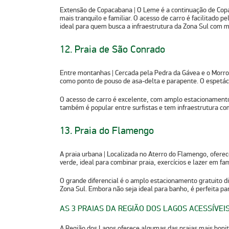
Extensão de Copacabana
| O Leme é a continuação de Co
mais tranquilo e familiar. O acesso de carro é facilitado 
ideal para quem busca a infraestrutura da Zona Sul com m
12. Praia de São Conrado
Entre montanhas
| Cercada pela Pedra da Gávea e o Morr
como ponto de pouso de asa-delta e parapente. O espetác
O acesso de carro é excelente, com amplo estacionamento
também é popular entre surfistas e tem infraestrutura co
13. Praia do Flamengo
A praia urbana
| Localizada no Aterro do Flamengo, ofere
verde, ideal para combinar praia, exercícios e lazer em fam
O grande diferencial é o amplo estacionamento gratuito di
Zona Sul. Embora não seja ideal para banho, é perfeita par
AS 3 PRAIAS DA REGIÃO DOS LAGOS ACESSÍVEI
A Região dos Lagos oferece algumas das praias mais bonita