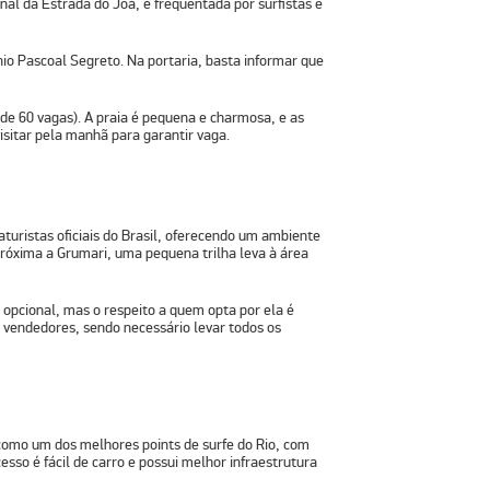
final da Estrada do Joá, é frequentada por surfistas e
io Pascoal Segreto. Na portaria, basta informar que
de 60 vagas). A praia é pequena e charmosa, e as
isitar pela manhã para garantir vaga.
aturistas oficiais do Brasil, oferecendo um ambiente
próxima a Grumari, uma pequena trilha leva à área
é opcional, mas o respeito a quem opta por ela é
ou vendedores, sendo necessário levar todos os
como um dos melhores points de surfe do Rio, com
esso é fácil de carro e possui melhor infraestrutura