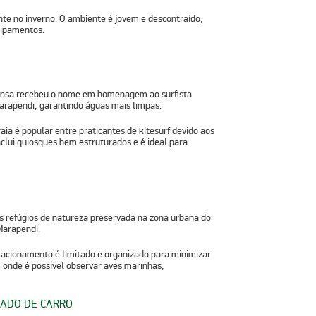
nte no inverno. O ambiente é jovem e descontraído,
uipamentos.
xtensa recebeu o nome em homenagem ao surfista
arapendi, garantindo águas mais limpas.
aia é popular entre praticantes de kitesurf devido aos
nclui quiosques bem estruturados e é ideal para
os refúgios de natureza preservada na zona urbana do
Marapendi.
stacionamento é limitado e organizado para minimizar
, onde é possível observar aves marinhas,
TADO DE CARRO