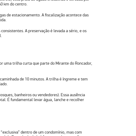
40 km do centro.
gas de estacionamento. A fiscalização acontece das
ida.
consistentes. A preservação é levada a sério, e os
l.
or uma trilha curta que parte do Mirante do Roncador,
caminhada de 10 minutos. A trilha é íngreme e tem
dado.
iosques, banheiros ou vendedores). Essa ausência
al. É fundamental levar água, lanche e recolher
a “exclusiva” dentro de um condomínio, mas com