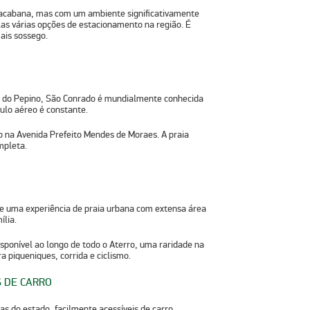
pacabana, mas com um ambiente significativamente
pelas várias opções de estacionamento na região. É
ais sossego.
o do Pepino, São Conrado é mundialmente conhecida
ulo aéreo é constante.
 na Avenida Prefeito Mendes de Moraes. A praia
mpleta.
ce uma experiência de praia urbana com extensa área
ília.
sponível ao longo de todo o Aterro, uma raridade na
a piqueniques, corrida e ciclismo.
S DE CARRO
s do estado, facilmente acessíveis de carro.