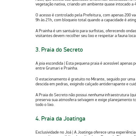
vegetação nativa, criando um ambiente quase intocado a 
O acesso é controlado pela Prefeitura, com apenas 200 va
9h às 21h, com bloqueio total quando a capacidade é ating
A Prainha é um santuário para surfistas, oferecendo ondas 
visitantes devem recolher seu lixo e respeitar a fauna loca
3. Praia do Secreto
A joia escondida
| Esta pequena praia é acessível apenas p
entre Grumari e Prainha.
O estacionamento é gratuito no Mirante, seguido por uma 
descida em pedras, exigindo calçado antiderrapante e cui
A Praia do Secreto não possui
nenhuma
infraestrutura (qu
preserva sua atmosfera selvagem e exige planejamento tot
todo o lixo.
4. Praia da Joatinga
Exclusividade no Joá
| A Joatinga oferece uma experiênci