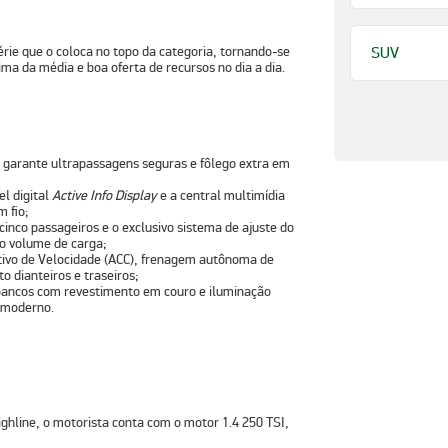
érie que o coloca no topo da categoria, tornando-se
SUV
 da média e boa oferta de recursos no dia a dia.
 garante ultrapassagens seguras e fôlego extra em
l digital
Active Info Display
e a central multimídia
m fio;
inco passageiros e o exclusivo sistema de ajuste do
 o volume de carga;
ivo de Velocidade (ACC), frenagem autônoma de
 dianteiros e traseiros;
 bancos com revestimento em couro e iluminação
 moderno.
ighline
, o motorista conta com o
motor 1.4 250 TSI
,