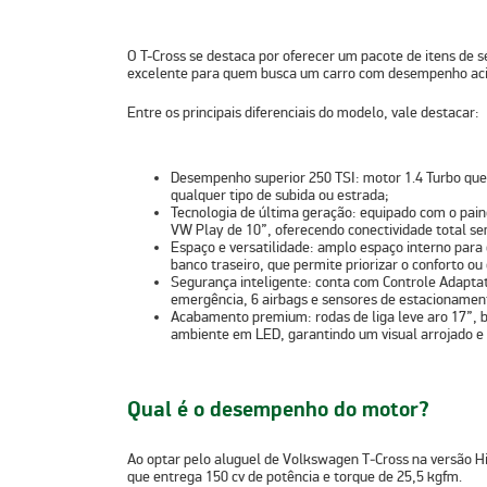
O T-Cross se destaca por oferecer um pacote de itens de s
excelente para quem busca um carro com desempenho acima
Entre os principais diferenciais do modelo, vale destacar:
Desempenho superior 250 TSI:
motor 1.4 Turbo que
qualquer tipo de subida ou estrada;
Tecnologia de última geração:
equipado com o paine
VW Play de 10”
, oferecendo conectividade total se
Espaço e versatilidade:
amplo espaço interno para c
banco traseiro, que permite priorizar o conforto ou
Segurança inteligente:
conta com Controle Adaptat
emergência,
6 airbags
e sensores de estacionamento
Acabamento premium:
rodas de liga leve aro 17”,
ambiente em LED, garantindo um visual arrojado e
Qual é o desempenho do motor?
Ao optar pelo aluguel de Volkswagen T‑Cross na
versão H
que entrega
150 cv de potência
e
torque de 25,5 kgfm
.