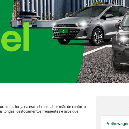
ra mais força na estrada sem abrir mão de conforto,
is longas, deslocamentos frequentes e usos que
Volkswage