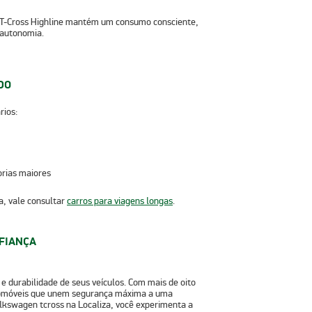
 T-Cross Highline mantém um consumo consciente,
 autonomia.
DO
rios:
orias maiores
, vale consultar
carros para viagens longas
.
FIANÇA
 durabilidade de seus veículos. Com mais de oito
utomóveis que unem segurança máxima a uma
olkswagen tcross
na Localiza, você experimenta a