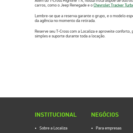
Além do T-Cross Highline 1.4, nossa frota dispõe de outr
carros, como o
Jeep Renegade
e o
Chevrolet Tracker Turb
Lembre-se que a reserva garante o grupo, e o modelo espec
da agência no momento da retirada.
Reserve seu T‑Cross com a Localiza e aproveite conforto, 
simples e suporte durante toda a locação.
INSTITUCIONAL
NEGÓCIOS
Sobre a Localiza
Para empresas