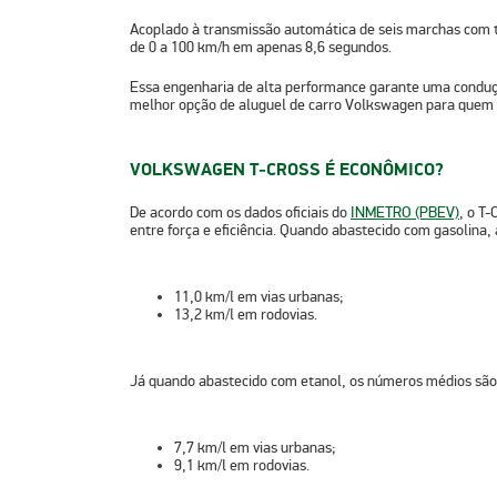
Acoplado à
transmissão automática de seis marchas com 
de 0 a 100 km/h em apenas 8,6 segundos.
Essa engenharia de alta performance garante uma conduç
melhor opção de aluguel de carro Volkswagen para quem 
VOLKSWAGEN T‑CROSS É ECONÔMICO?
De acordo com os dados oficiais do
INMETRO (PBEV)
, o T-
entre força e eficiência. Quando abastecido com
gasolina
,
11,0 km/l
em
vias urbanas
;
13,2 km/l
em
rodovias
.
Já quando abastecido com
etanol
, os números médios são
7,7 km/l
em
vias urbanas
;
9,1 km/l
em
rodovias
.