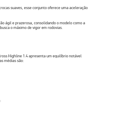
trocas suaves
, esse conjunto oferece uma
aceleração
ão ágil e prazerosa, consolidando o modelo como a
busca o máximo de vigor em rodovias.
Cross Highline 1.4 apresenta um equilíbrio notável
 as médias são:
: