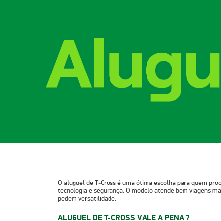
O
aluguel de T‑Cross
é uma ótima escolha para quem procu
tecnologia e segurança. O modelo atende bem viagens ma
pedem versatilidade.
ALUGUEL DE T-CROSS VALE A PENA ?