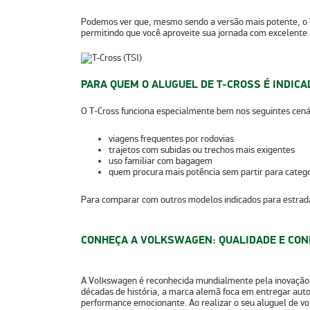
Podemos ver que, mesmo sendo a versão mais potente, o
permitindo que você aproveite sua jornada com excelente
PARA QUEM O ALUGUEL DE T‑CROSS É INDICA
O T‑Cross funciona especialmente bem nos seguintes cená
viagens frequentes por rodovias
trajetos com subidas ou trechos mais exigentes
uso familiar com bagagem
quem procura mais potência sem partir para categ
Para comparar com outros modelos indicados para estrada
CONHEÇA A VOLKSWAGEN: QUALIDADE E CON
A
Volkswagen
é reconhecida mundialmente pela inovação e
décadas de história, a marca alemã foca em entregar a
performance emocionante. Ao realizar o seu
aluguel de v