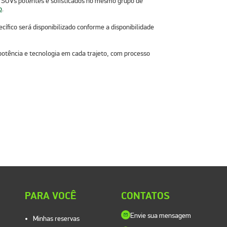
os SUVs potentes e sofisticados no mesmo grupo de
o
.
ífico será disponibilizado conforme a disponibilidade
potência e tecnologia em cada trajeto, com processo
PARA VOCÊ
CONTATOS
Envie sua mensagem
Minhas reservas