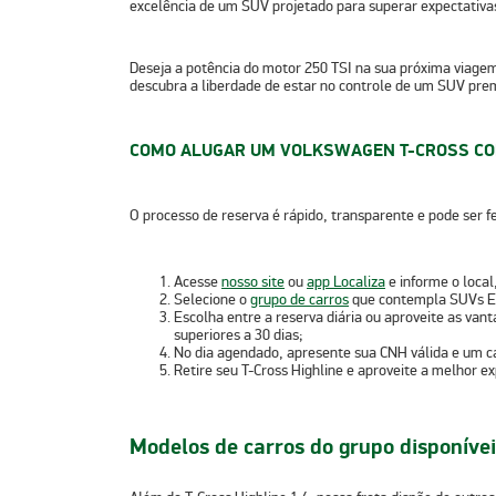
excelência de um SUV projetado para superar expectativa
Deseja a potência do motor 250 TSI na sua próxima viage
descubra a liberdade de estar no controle de um SUV pre
COMO ALUGAR UM VOLKSWAGEN T-CROSS CO
O processo de reserva é rápido, transparente e pode ser f
Acesse
nosso site
ou
app Localiza
e informe o
local
Selecione o
grupo de carros
que contempla SUVs Ex
Escolha entre a
reserva diária
ou aproveite as
vant
superiores a 30 dias;
No dia agendado,
apresente sua CNH válida e um ca
Retire seu T-Cross Highline e aproveite a melhor e
Modelos de carros do grupo disponívei