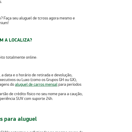
s.
m? Faça seu
aluguel de tcross
agora mesmo e
mium!
M A LOCALIZA?
eito totalmente online:
, a data e o horário
de retirada e devolução;
ecutivos ou Luxo
(como os Grupos GH ou GX);
agens do
aluguel de carros mensal
para períodos
rtão de crédito físico no seu nome
para a caução;
xperiência SUV com suporte 24h.
s para aluguel