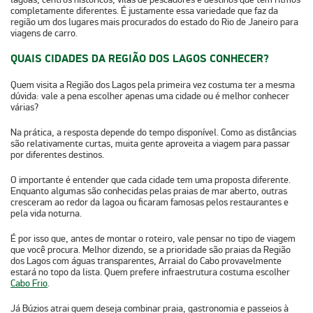
completamente diferentes. É justamente essa variedade que faz da
região um dos lugares mais procurados do
estado do Rio de Janeiro
para
viagens de carro.
QUAIS CIDADES DA REGIÃO DOS LAGOS CONHECER?
Quem visita a Região dos Lagos pela primeira vez costuma ter a mesma
dúvida:
vale a pena escolher apenas uma cidade ou é melhor conhecer
várias?
Na prática,
a resposta depende do tempo disponível.
Como as distâncias
são relativamente curtas, muita gente aproveita a viagem para passar
por diferentes destinos.
O importante é entender que cada cidade tem uma proposta diferente.
Enquanto algumas são conhecidas pelas praias de mar aberto, outras
cresceram ao redor da lagoa ou ficaram famosas pelos restaurantes e
pela vida noturna.
É por isso que, antes de montar o roteiro, vale pensar no tipo de viagem
que você procura. Melhor dizendo, se a prioridade são
praias da Região
dos Lagos
com águas transparentes, Arraial do Cabo provavelmente
estará no topo da lista. Quem prefere infraestrutura costuma escolher
Cabo Frio
.
Já Búzios atrai quem deseja combinar praia, gastronomia e passeios à