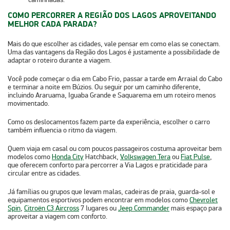
COMO PERCORRER A REGIÃO DOS LAGOS APROVEITANDO
MELHOR CADA PARADA?
Mais do que escolher as cidades, vale pensar em como elas se conectam.
Uma das vantagens da Região dos Lagos é justamente a possibilidade de
adaptar o roteiro durante a viagem.
Você pode
começar o dia em Cabo Frio, passar a tarde em Arraial do Cabo
e terminar a noite em Búzios.
Ou seguir por um caminho diferente,
incluindo Araruama, Iguaba Grande e Saquarema em um roteiro menos
movimentado.
Como os deslocamentos fazem parte da experiência, escolher o carro
também influencia o ritmo da viagem.
Quem viaja em casal ou com poucos passageiros costuma aproveitar bem
modelos como
Honda City
Hatchback
,
Volkswagen Tera
ou
Fiat Pulse
,
que oferecem conforto para percorrer a
Via Lagos
e praticidade para
circular entre as cidades.
Já famílias ou grupos que levam malas, cadeiras de praia, guarda-sol e
equipamentos esportivos podem encontrar em modelos como
Chevrolet
Spin
,
Citroën C3 Aircross
7 lugares
ou
Jeep Commander
mais espaço para
aproveitar a viagem com conforto.