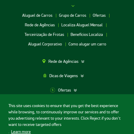
Aluguel de Carros
Grupo de Carros
Ofertas
Rede de Agências
Localiza Aluguel Mensal
Terceirização de Frotas
Benefícios Localiza
Aluguel Corporativo
Como alugar um carro
Rede de Agências
Dicas de Viagens
Ofertas
This site uses cookies to ensure that you get the best experience
Aluguel de Carros SP
while browsing, to continuously improve our services and to offer
Termos de uso
Portal da privacidade
Segurança Digital
Aluguel de Carros Porto Alegre
you advertising relevant to your interests. Click Reject if you don't
Contrato de Aluguel de Carros
Licença de código aberto
want to receive targeted offers
Aluguel de Carros RJ
© Localiza - Todos direitos reservados
.
Learn more