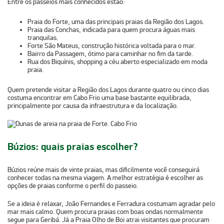
Entre os passeios mais conhecidos estão:
Praia do Forte
, uma das principais praias da Região dos Lagos.
Praia das Conchas
, indicada para quem procura águas mais
tranquilas.
Forte São Mateus
, construção histórica voltada para o mar.
Bairro da Passagem
, ótimo para caminhar no fim da tarde.
Rua dos Biquínis
, shopping a céu aberto especializado em moda
praia.
Quem pretende
visitar a Região dos Lagos
durante quatro ou cinco dias
costuma encontrar em Cabo Frio uma base bastante equilibrada,
principalmente por causa da infraestrutura e da localização.
Búzios: quais praias escolher?
Búzios reúne mais de vinte praias, mas dificilmente você conseguirá
conhecer todas na mesma viagem. A melhor estratégia é escolher as
opções de praias
conforme o perfil do passeio.
Se a ideia é relaxar,
João Fernandes
e Ferradura costumam agradar pelo
mar mais calmo. Quem procura
praias com boas ondas
normalmente
segue para Geribá. Já a
Praia Olho de Boi
atrai visitantes que procuram