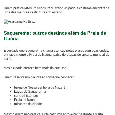
Quem pratica
kitesurf
,
windsurf
ou
stand up paddle
costuma encontrar ali
uma das melhores estruturas do estado.
Saquarema: outros destinos além da Praia de
Itaúna
É verdade que
Saquarema chama atenção pelas praias com boas ondas
,
principalmente a
Praia de Itaúna
, palco de etapas do circuito mundial de
surfe.
Mas a cidade oferece bem mais do que isso.
Quem reserva um dia inteiro consegue conhecer:
Igreja de Nossa Senhora de Nazaré;
Lagoa de Saquarema;
centro histórico;
Praia de Itaúna;
mirantes da cidade.
Mesmo quem não pratica surfe costuma aproveitar bastante a visita,