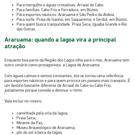
Para mergulho e águas cristalinas:
Arraial do Cabo.
Para famílias:
Cabo Frio e Ferradura, em Búzios.
Para esportes náuticos:
Araruama e São Pedro da Aldeia.
Para surfe:
Praia de Itaúna, em Saquarema, e Geribá, em Búzios.
Para quem busca tranquilidade:
Praia Seca, Iguaba Grande e Rio
das Ostras.
Araruama: quando a lagoa vira a principal
atração
Enquanto boa parte da Região dos Lagos olha para o mar,
Araruama
tem
outro cenário como protagonista: a
Lagoa de Araruama
.
Com águas calmas e ventos constantes, ela se tornou uma referência
para esportes náuticos e para quem procura um passeio mais tranquilo. É
um destino bastante diferente de Arraial do Cabo ou Cabo Frio,
justamente porque convida a diminuir o ritmo.
Vale incluir no roteiro:
caminhada pela orla da lagoa;
Praia Seca;
Mirante da Paz;
Museu Arqueológico de Araruama;
pôr do sol à beira da lagoa.