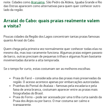
noite. Cidades como
Araruama
, São Pedro da Aldeia, Iguaba Grande e Rio
das Ostras
aparecem como alternativas para quem quer conhecer outro
lado da região.
Arraial do Cabo: quais praias realmente valem
a visita?
Poucas cidades da
Região dos Lagos
concentram tantas praias famosas
quanto
Arraial do Cabo
.
Quem chega pela primeira vez normalmente quer conhecer todas elas no
mesmo dia, mas isso raramente funciona.
Algumas praias exigem passeio
de barco
, outras precisam de pequenas trilhas e algumas ficam bastante
movimentadas durante a alta temporada.
Se o tempo for curto, estas costumam ser as melhores escolhas:
Praia do Farol
– considerada uma das praias mais preservadas da
região. O acesso acontece apenas por embarcações autorizadas.
Prainhas do Pontal do Atalaia
– famosas pela escadaria e pela
faixa de areia branca, costumam aparecer entre as praias mais
fotografadas do Brasil.
Praia do Forno
– pode ser acessada por uma trilha curta saindo da
Praia dos Anjos ou por barco. O mar costuma ser calmo e
transparente.