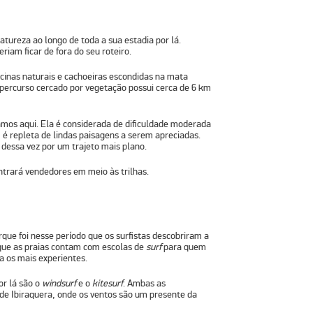
natureza ao longo de toda a sua estadia por lá.
riam ficar de fora do seu roteiro.
iscinas naturais e cachoeiras escondidas na mata
 O percurso cercado por vegetação possui cerca de 6 km
amos aqui. Ela é considerada de dificuldade moderada
 é repleta de lindas paisagens a serem apreciadas.
, dessa vez por um trajeto mais plano.
ntrará vendedores em meio às trilhas.
rque foi nesse período que os surfistas descobriram a
 que as praias contam com
escolas de
surf
para quem
ra os mais experientes.
or lá são
o
windsurf
e o
kitesurf
. Ambas as
e Ibiraquera, onde os ventos são um presente da