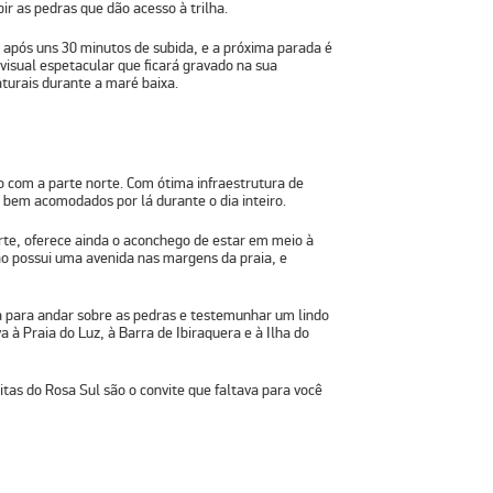
ir as pedras que dão acesso à trilha.
após uns 30 minutos de subida, e a próxima parada é
visual espetacular que ficará gravado na sua
turais durante a maré baixa.
o com a parte norte. Com
ótima infraestrutura
de
r bem acomodados por lá durante o dia inteiro.
te, oferece ainda o aconchego de estar em meio à
ão possui uma avenida nas margens da praia, e
ia para andar sobre as pedras e testemunhar um lindo
va à
Praia do Luz
, à
Barra de Ibiraquera
e à
Ilha do
itas do Rosa Sul são o convite que faltava para você