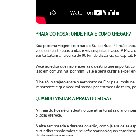
PRAIA DO ROSA: ONDE FICA E COMO CHEGAR?
Sua próxima viagem será para o Sul do Brasil? Então anota 
você que curte boas ondas e visuais paradisíacos. A Praia 
Santa Catarina
, a cerca de 90 km de distância da capital, F
Você acredita que não é apenas o destino que importa,
co
isso em comum! Vai por mim, vale a pena curtir a experiênci
Olha só, o trajeto entre o aeroporto de Floripa e Imbituba
importante é que você vai passar por estradas de terra; p
QUANDO VISITAR A PRAIA DO ROSA?
A Praia do Rosa é um destino que atrai turistas o ano intei
o local oferece.
A alta temporada é durante o verão
, como já era de se es
curtir dias ensolarados e se refrescar nas águas catarine
de
dezembro e março
.