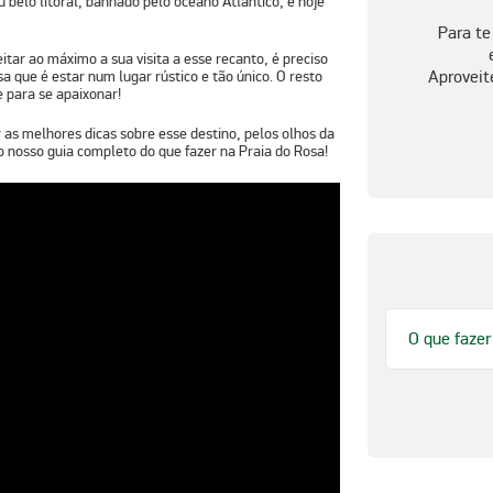
 belo litoral, banhado pelo oceano Atlântico, e hoje
Para te
ar ao máximo a sua visita a esse recanto, é preciso
Aproveit
osa que é estar num lugar rústico e tão único. O resto
e para se apaixonar!
 as melhores dicas sobre esse destino, pelos olhos da
a o nosso guia completo do que fazer na Praia do Rosa!
O que fazer