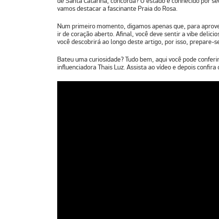
de
Santa Catarina
, concorda? O estado é conhecido por seu
vamos destacar a fascinante
Praia do Rosa
.
Num primeiro momento, digamos apenas que, para aproveit
ir de coração aberto. Afinal, você deve sentir a vibe delici
você descobrirá ao longo deste artigo, por isso, prepare-s
Bateu uma curiosidade? Tudo bem, aqui você pode conferir
influenciadora
Thais Luz
. Assista ao vídeo e depois confir