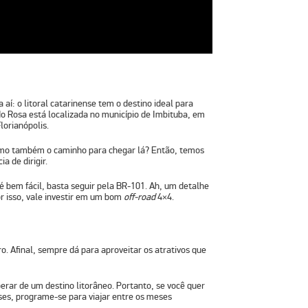
aí: o litoral catarinense tem o destino ideal para
do Rosa está localizada no município de
Imbituba, em
lorianópolis.
mo também o caminho para chegar lá
? Então, temos
a de dirigir.
 é bem fácil, basta seguir pela BR-101. Ah, um detalhe
or isso, vale investir em um bom
off-road
4×4
.
ro. Afinal, sempre dá para aproveitar os atrativos que
perar de um destino litorâneo. Portanto, se você quer
nses, programe-se para viajar entre os meses