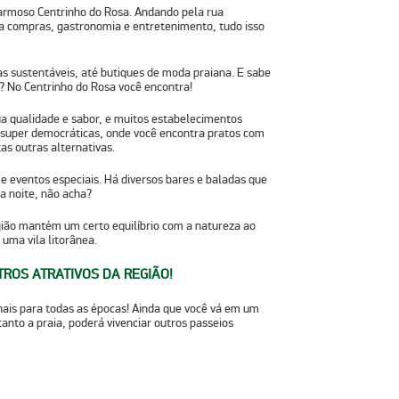
harmoso Centrinho do Rosa. Andando pela rua
ra compras, gastronomia e entretenimento
, tudo isso
as sustentáveis, até butiques de moda praiana. E sabe
? No Centrinho do Rosa você encontra!
ua qualidade e sabor, e muitos estabelecimentos
o super democráticas, onde você encontra pratos com
as outras alternativas.
 e eventos especiais
. Há diversos bares e baladas que
a noite, não acha?
ião mantém um certo equilíbrio com a natureza ao
uma vila litorânea.
TROS ATRATIVOS DA REGIÃO!
onais para todas as épocas! Ainda que você vá em um
anto a praia, poderá vivenciar outros passeios