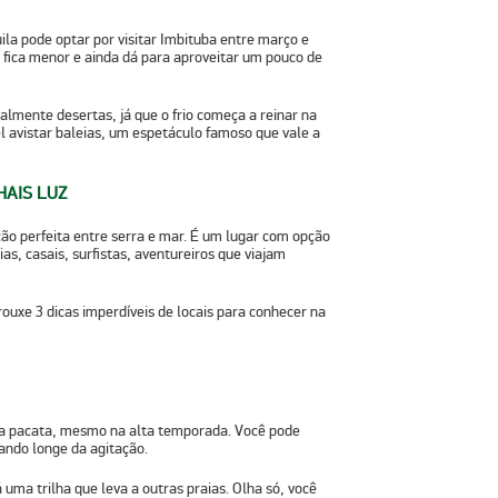
la pode optar por visitar Imbituba entre março e
 fica menor e ainda dá para aproveitar um pouco de
almente desertas, já que o frio começa a reinar na
el
avistar baleias
, um espetáculo famoso que vale a
HAIS LUZ
ção perfeita entre serra e mar. É um lugar com opção
ias, casais, surfistas, aventureiros que viajam
trouxe
3 dicas imperdíveis de locais para conhecer na
cia pacata, mesmo na alta temporada. Você pode
cando longe da agitação.
há uma
trilha que leva a outras praias
. Olha só, você