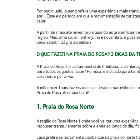
Por outro lado, quem prefere uma experiência mais tranqui
abril. Esse é o período em que a movimentação de turistas
calor.
A partir de maio até novembro é quando as praias ficam re
região. Mas, olha só: ali, entre julho e novembro, é possív
pena assistir. Dá pra acreditar?
O QUE FAZER NA PRAIA DO ROSA? 3 DICAS DA T
A Praia do Rosa é o cartão-postal de Imbituba, a combina
para todos os gostos, sabe? Por isso, é indicado para famíl
sozinhos, e por aí vai.
A influencer Thais Luz visitou esse destino maravilhoso e 
Praia do Rosa
. Acompanha aí!
1. Praia do Rosa Norte
A região do Rosa Norte é onde você vai ter uma experiên
repousar tranquilamente sobre a areia ao longo do dia, fi
Caso prefira se movimentar, saiba que na praia do norte 