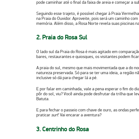
pode caminhar até o final da faixa de areia e começar a sub
Seguindo esse trajeto, é possível chegar à
Praia Vermelha
na
Praia do Ouvidor
. Aproveite, pois será um caminho com 
memória. Além disso, a Rosa Norte revela suas piscinas na
2. Praia do Rosa Sul
O lado sul da Praia do Rosa é mais agitado em comparaçã
bares, restaurantes e quiosques, os visitantes podem fica
A praia do sul, mesmo que mais movimentada que a do nor
natureza preservada. Só para se ter uma ideia, a região n
inclusive só dá para chegar lá a pé.
E por falar em caminhada, vale a pena esperar o fim do d
pôr do sol, viu? Você ainda pode desfrutar da trilha que le
Batuta
.
E para fechar o passeio com chave de ouro, as ondas perfe
praticar
surf
. Vai encarar a aventura?
3. Centrinho do Rosa