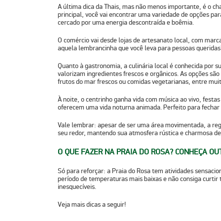
A última dica da Thais, mas não menos importante, é o c
principal, você vai encontrar uma
variedade de opções pa
cercado por uma energia descontraída e boêmia.
O comércio vai desde lojas de artesanato local, com marc
aquela lembrancinha que você leva para pessoas queridas
Quanto à gastronomia, a culinária local é conhecida por s
valorizam ingredientes frescos e orgânicos. As opções sã
frutos do mar frescos ou comidas vegetarianas, entre muit
À noite, o centrinho ganha vida com
música ao vivo, festas
oferecem uma vida noturna animada. Perfeito para fechar 
Vale lembrar: apesar de ser uma área movimentada, a reg
seu redor, mantendo sua atmosfera rústica e charmosa de 
O QUE FAZER NA PRAIA DO ROSA? CONHEÇA OU
Só para reforçar: a Praia do Rosa tem atividades sensaci
período de temperaturas mais baixas e não consiga curtir t
inesquecíveis.
Veja mais dicas a seguir!