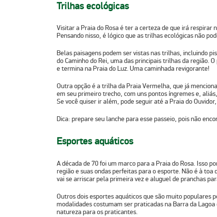
Trilhas ecológicas
Visitar a Praia do Rosa é ter a certeza de que irá respirar 
Pensando nisso, é lógico que as trilhas ecológicas não pode
Belas paisagens podem ser vistas nas trilhas, incluindo p
do
Caminho do Rei
, uma das principais trilhas da região.
e termina na Praia do Luz. Uma caminhada revigorante!
Outra opção é a
trilha da Praia Vermelha
, que já mencion
em seu primeiro trecho, com uns pontos íngremes e, aliás,
Se você quiser ir além, pode seguir até a Praia do Ouvidor
Dica
:
prepare seu lanche para esse passeio, pois não enco
Esportes aquáticos
A década de 70 foi um marco para a Praia do Rosa. Isso po
região e suas ondas perfeitas para o esporte. Não é à toa
vai se arriscar pela primeira vez e aluguel de pranchas pa
Outros dois esportes aquáticos que são muito populares p
modalidades costumam ser praticadas na Barra da Lagoa d
natureza para os praticantes.