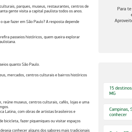
culturais, parques, museus, restaurantes, centros de
Para te
nta gente visita a capital paulista todos os anos.
Aproveit
:
o que fazer em São Paulo?
A resposta depende
refira p
asseios históricos,
quem queira explorar
aulistana
.
seios quanto São Paulo.
s, mercados, centros culturais e bairros históricos
15 destinos
MG
e, reúne museus, centros culturais, cafés, lojas e uma
ngos.
Campinas, S
 Latina, com obras de artistas brasileiros e
conhecer
e bicicleta, fazer piqueniques ou visitar espaços
deseja conhecer alguns dos sabores mais tradicionais