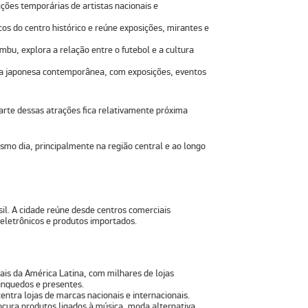
ões temporárias de artistas nacionais e
os do centro histórico e reúne exposições, mirantes e
bu, explora a relação entre o futebol e a cultura
ra japonesa contemporânea, com exposições, eventos
arte dessas atrações fica relativamente próxima
smo dia, principalmente na região central e ao longo
il. A cidade reúne desde centros comerciais
eletrônicos
e
produtos importados.
is da América Latina, com milhares de lojas
rinquedos e presentes.
ntra lojas de marcas nacionais e internacionais.
ocura produtos ligados à música, moda alternativa,