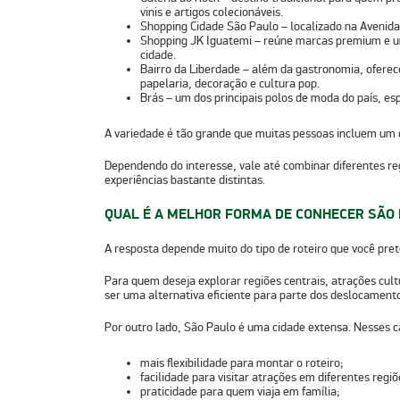
vinis e artigos colecionáveis.
Shopping Cidade São Paulo
– localizado na Avenida 
Shopping JK Iguatemi
– reúne marcas premium e um
cidade.
Bairro da Liberdade
– além da gastronomia, oferece
papelaria, decoração e cultura pop.
Brás
– um dos principais polos de moda do país, e
A variedade é tão grande que muitas pessoas incluem um d
Dependendo do interesse, vale até combinar diferentes re
experiências bastante distintas.
QUAL É A MELHOR FORMA DE CONHECER SÃO
A resposta depende muito do tipo de roteiro que você pret
Para quem deseja explorar regiões centrais, atrações cult
ser uma alternativa eficiente para parte dos deslocament
Por outro lado,
São Paulo é uma cidade extensa
. Nesses 
mais flexibilidade para montar o roteiro;
facilidade para visitar atrações em diferentes regiõ
praticidade para quem viaja em família;