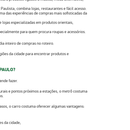
Paulista, combina lojas, restaurantes e fácil acesso.
a das experiências de compras mais sofisticadas da
 lojas especializadas em produtos orientais,
specialmente para quem procura roupas e acessórios.
ia inteiro de compras no roteiro.
giões da cidade para encontrar produtos e
 PAULO?
ende fazer.
urais e pontos próximos a estações, o
metrô
costuma
os.
casos, o carro costuma oferecer algumas vantagens:
es da cidade;