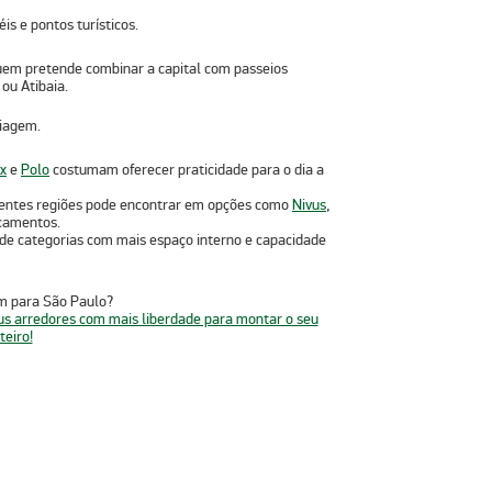
s e pontos turísticos.
 quem pretende combinar a capital com passeios
ou Atibaia.
viagem.
x
e
Polo
costumam oferecer praticidade para o dia a
rentes regiões pode encontrar em opções como
Nivus
,
ocamentos.
 de categorias com mais espaço interno e capacidade
m para São Paulo?
eus arredores com mais liberdade para montar o seu
teiro!