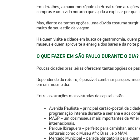
Em detalhes, a
maior metrópole do Brasil
reúne atrações 
compras e uma vida noturna que ajuda a explicar por que ta
Mas, diante de tantas opções, uma dúvida costuma surgir
muito do seu estilo de viagem.
Há quem visite a cidade em busca de
gastronomia
, quem p
museus
e quem aproveite a
energia dos bares e da noite p
O QUE FAZER EM SÃO PAULO DURANTE O DIA?
Poucas cidades brasileiras oferecem tantas opções de pas
Dependendo do roteiro, é possível combinar parques, museu
em um mesmo dia.
Entre as atrações mais visitadas da capital estão:
Avenida Paulista
– principal cartão-postal da cidad
programação intensa durante a semana e aos domi
MASP
– um dos museus mais importantes da América
internacionais.
Parque Ibirapuera
– perfeito para caminhar, andar d
culturais como o Museu Afro Brasil e o MAM.
Mercado Municipal
– parada obrigatória para quem 