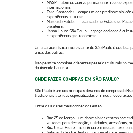
MASP
– além do acervo permanente, recebe exposiç
internacionais.
Farol Santander
– ocupa um dos prédios mais icônic
experiências culturais.
Museu do Futebol
– localizado no Estádio do Pacaem
brasileira.
Japan House São Paulo
– espaço dedicado à cultu
e experiências gastronômicas.
Uma característica interessante de São Paulo é que boa p
umas das outras.
Isso permite combinar diferentes passeios culturais no me
da Avenida Paulista.
ONDE FAZER COMPRAS EM SÃO PAULO?
São Paulo é um dos principais destinos de compras do Bras
tradicionais até ruas especializadas em
moda
,
decoração
,
Entre os lugares mais conhecidos estão:
Rua 25 de Março
– um dos maiores centros comercia
voltadas para decoração, utilidades, acessórios, b
Rua Oscar Freire
– referência em moda e luxo, conce
Galeria do Rock
– destino tradicional para quem pr