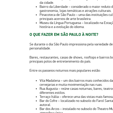
da cidade.
Bairro da Liberdade
– considerado o maior reduto d
gastronomia, lojas temáticas e atrações culturais.
Pinacoteca de São Paulo
– uma das instituições cu
principais acervos de arte brasileira.
Museu da Língua Portuguesa
– localizado na Estaçã
história e a evolução do idioma.
O QUE FAZER EM SÃO PAULO À NOITE?
Se durante o dia São Paulo impressiona pela variedade de 
personalidade.
Bares, restaurantes, casas de shows, rooftops e bairros 
principais polos de entretenimento do país.
Entre os passeios noturnos mais populares estão:
Vila Madalena
– um dos bairros mais conhecidos da
cervejarias e muita movimentação nas ruas.
Rua Augusta
– reúne casas noturnas, bares, teatro
diferentes estilos.
Terraço Itália
– oferece uma das vistas mais famosa
Bar do Cofre
– localizado no subsolo do Farol Sant
autoral.
Bar dos Arcos
– instalado no subsolo do Theatro Mu
atmosfera única.