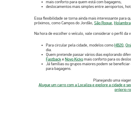
mais conforto para quem está com bagagens;
deslocamentos mais simples entre aeroportos, hotéi
Essa flexibilidade se torna ainda mais interessante para
próximos, como
Campos do Jordão,
São Roque
,
Holambra
Na hora de escolher o veículo, vale considerar o perfil da 
Para circular pela cidade, modelos como
HB20
,
Oni
dia.
Quem pretende passar vários dias explorando dife
Fastback
e
Novo Kicks
mais conforto para os desl
Já famílias ou grupos maiores podem se beneficiar
para bagagens.
Planejando uma viage
Alugue um carro com a Localiza e explore a cidade e s
próprio ro