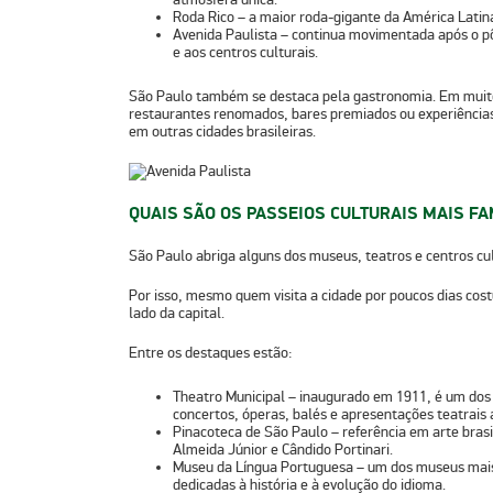
Roda Rico
– a maior roda-gigante da América Latina
Avenida Paulista
– continua movimentada após o pô
e aos centros culturais.
São Paulo também se destaca pela
gastronomia
. Em muit
restaurantes renomados, bares premiados ou experiências
em outras cidades brasileiras.
QUAIS SÃO OS PASSEIOS CULTURAIS MAIS F
São Paulo abriga alguns dos
museus, teatros e centros cul
Por isso, mesmo quem visita a cidade por poucos dias cos
lado da capital.
Entre os destaques estão:
Theatro Municipal
– inaugurado em 1911, é um dos 
concertos, óperas, balés e apresentações teatrais 
Pinacoteca de São Paulo
– referência em arte bras
Almeida Júnior e Cândido Portinari.
Museu da Língua Portuguesa
– um dos museus mais 
dedicadas à história e à evolução do idioma.