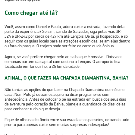
Como chegar até lá?
Você, assim como Daniel e Paula, adora curtir a estrada, fazendo dela
parte da experiência? Se sim, saindo de Salvador, siga pelas vias
BR-
324
e
BR-242
por cerca de
427 km até Lençóis
. De lá, já hospedado, é só
seguir com os guias locais para as atrações escolhidas, sejam elas dentro
ou fora do parque. O trajeto pode ser feito de carro ou de ônibus.
Agora, se você prefere chegar pelo ar, saiba que é possível. Dois voos
semanais partem da capital com destino a Lençóis. O aeroporto fica
localizado em Tanquinho, a 25 km da cidade.
AFINAL, O QUE FAZER NA CHAPADA DIAMANTINA, BAHIA?
São tantas as opções do que fazer na Chapada Diamantina que nós e o
casal Num Pulo já deixamos aqui uma dica: programe-se com
antecedência! Antes de colocar o pé na estrada em busca dos seus dias
de aventura pelo coração da Bahia, planeje a quantidade de dias ideias
para conhecer tudo o que deseja.
Fique de olho na distância entre sua estadia e os passeios, deixando tudo
pronto para apenas curtir sem muitas surpresas indesejadas!