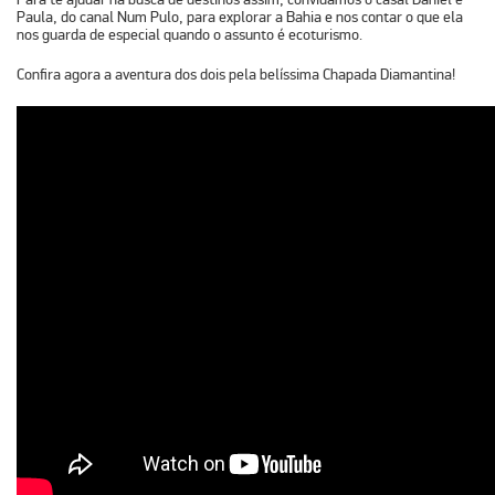
Paula, do canal Num Pulo
, para explorar a Bahia e nos contar o que ela
nos guarda de especial quando o assunto é ecoturismo.
Confira agora a aventura dos dois pela belíssima
Chapada Diamantina
!