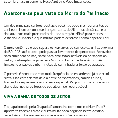
setembro, assim como no Poço Azul e no Poço Encantado.
Apaixone-se pela vista do Morro do Pai Inácio
Um dos principais cartões-postais e você não pode ir embora antes de
conhecer! Bem pertinho de Lençóis, cerca de 26 km de distância, é um
dos atrativos mais procurados de toda a região. Não é para menos: a
vista do Pai Inácio é o que muitos podem descrever como espetacular!
O meio quilômetro que separa os visitantes do começo da trilha, próxima
da BR- 242, até o topo, pode passar levemente despercebido. Aproveite
para subir com calma, parar para tirar fotos incríveis da paisagem ao
redor, contemplar os já visíveis
Morro do Camelo
e também o
Três
Irmãos
, e então os vinte minutos de caminhada já terão se passado.
O passeio é procurado com mais frequência ao entardecer, já que o sol
pinta suas cores de fim de dia entre as montanhas, cânions e rios,
tornando a experiência ainda mais especial. Vai por mim: é um cenário
digno das melhores fotos do seu álbum de recordações!
VIVA A BAHIA DE TODOS OS JEITOS!
E aí, apaixonado pela Chapada Diamantina como nós e o Num Pulo?
Aproveite todas as dicas e curta muito cada segundo neste destino
paradisíaco. Boa viagem e nos vemos no próximo destino!