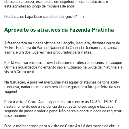
obras da natureza, esculpidas em espeleotemas, estalactites e
estalagmites ao longo de milhares de anos.
Distância de Lapa Doce saindo de Lençóis:
31 km.
Aproveite os atrativos da Fazenda Pratinha
A fazenda fica na cidade vizinha de Lençóis, Iraquara, distante cerca de
75 km. Está fora do Parque Nacional da Chapada Diamantina e, ainda
assim, é um dos lugares mais procurados para visitas.
Por lá você vai encontrar atividades como tirolesa e passeios de caiaque.
Os mais aguardados no entanto são a
flutuação na Gruta da Pratinha
e a
visita à
Gruta Azul
.
Na flutuação, é possível mergulhar nas águas cristalinas de tons azul-
turquesa, nadar no meio dos peixinhos e garantir a foto perfeita da sua
viagem!
Para a visita à Gruta Azul, separe o horário entre às 14h30 e 15h30. É
neste momento que a incidência do sol está no seu auge e faz cada
segundo do passeio valer a pena! Não perca a oportunidade de registrar
esse momento.
Dica:
a melhor época para a visita na Gruta Azul é dos meses de abril a