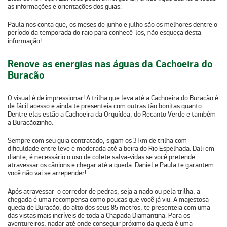
as informações e orientações dos guias.
Paula nos conta que, os meses de junho e julho são os melhores dentre o
período da temporada do raio para conhecê-los, não esqueça desta
informação!
Renove as energias nas águas da Cachoeira do
Buracão
O visual é de impressionar! A trilha que leva até a Cachoeira do Buracão é
de fácil acesso e ainda te presenteia com outras tão bonitas quanto.
Dentre elas estão a
Cachoeira da Orquídea
, do
Recanto Verde
e também
a
Buracãozinho
.
Sempre com seu guia contratado, sigam os 3 km de trilha com
dificuldade entre leve e moderada até a beira do Rio Espelhada. Dali em
diante, é necessário o uso de colete salva-vidas se você pretende
atravessar os cânions e chegar até a queda. Daniel e Paula te garantem:
você não vai se arrepender!
Após atravessar o corredor de pedras, seja a nado ou pela trilha, a
chegada é uma recompensa como poucas que você já viu. A majestosa
queda de Buracão, do alto dos seus 85 metros, te presenteia com uma
das vistas mais incríveis de toda a Chapada Diamantina. Para os
aventureiros, nadar até onde conseguir próximo da queda é uma