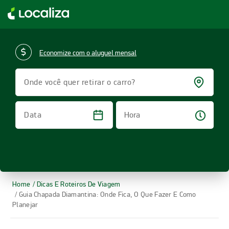
LOCALIZA ALUGUEL DE CARROS | LOCALIZA
Economize com o aluguel mensal
Onde você quer retirar o carro?
Hora
Data
Home
/ Dicas E Roteiros De Viagem
/ Guia Chapada Diamantina: Onde Fica, O Que Fazer E Como
Planejar