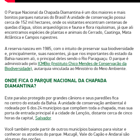
O
Parque Nacional da Chapada Diamantina
é um dos maiores e mais
bonitos parques naturais do Brasil! A unidade de conservação possui
cerca de
152 mil hectares,
onde os visitantes encontram centenas de
quedas d’água, sítios arqueológicos e fauna e flora riquíssimas, já que ali
encontramos espécies de plantas e animais do Cerrado,
Caatinga, Mata
Atlântica e Campos rupestres
.
A reserva nasceu em 1985, com o intuito de preservar sua biodiversidade
e, principalmente, suas nascentes, já que rios importantes do estado da
Bahia nascem ali, o principal deles sendo o
Rio Paraguaçu
. O parque é
administrado pelo
ICMBio (Instituto Chico Mendes de Conservação da
Biodiversidade)
, autarquia vinculada ao
Ministério do Meio Ambiente
.
ONDE FICA O PARQUE NACIONAL DA CHAPADA
DIAMANTINA?
Este paraíso protegido por grandes cânions e seus paredões fica
no
centro do estado da Bahia
. A unidade de conservação ambiental é
rodeada por 6 dos 24 municípios que compõem toda a chapada, mas sua
porta de entrada principal é a cidade de
Lençóis
, distante cerca de cinco
horas da capital,
Salvador
.
Você também pode partir de outros municípios baianos para visitar e
conhecer os atrativos do parque.
Mucugê, Vale do Capão e Andaraí
são
algumas das opções.