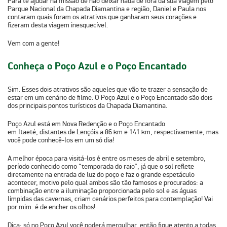
Para te ajudar na missão de não deixar nada de fora da sua viagem pelo
Parque Nacional da Chapada Diamantina e região, Daniel e Paula nos
contaram quais foram os atrativos que ganharam seus corações e
fizeram desta viagem inesquecível.
Vem com a gente!
Conheça o Poço Azul e o Poço Encantado
Sim. Esses dois atrativos são aqueles que vão te trazer a sensação de
estar em um cenário de filme. O
Poço Azul
e o
Poço Encantado
são dois
dos principais pontos turísticos da Chapada Diamantina.
Poço Azul está em
Nova Redenção
e o Poço Encantado
em
Itaeté,
distantes de Lençóis a
86 km e 141 km
, respectivamente, mas
você pode conhecê-los em um só dia!
A melhor época para visitá-los é entre os meses de abril e setembro,
período conhecido como “temporada do raio”, já que o sol reflete
diretamente na entrada de luz do poço e faz o grande espetáculo
acontecer, motivo pelo qual ambos são tão famosos e procurados: a
combinação entre a iluminação proporcionada pelo sol e as águas
límpidas das cavernas, criam cenários perfeitos para contemplação! Vai
por mim
:
é de encher os olhos!
Dica:
só no Poço Azul você poderá mergulhar, então fique atento a todas