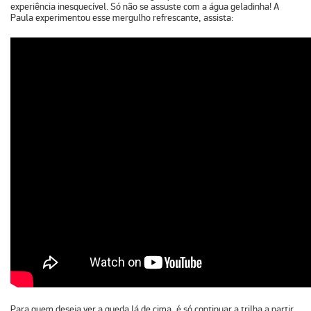
experiência inesquecível. Só não se assuste com a água geladinha! A
Paula experimentou esse mergulho refrescante,
assista
:
Para quem deseja ver a queda lá de cima, é só continuar a trilha a partir