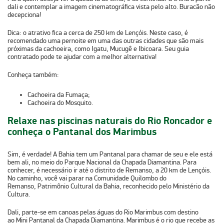
dali e contemplar a imagem cinematográfica vista pelo alto. Buracão não
decepciona!
Dica:
o atrativo fica a cerca de 250 km de Lençóis. Neste caso, é
recomendado uma pernoite em uma das outras cidades que são mais
próximas da cachoeira, como
Igatu, Mucugê e Ibicoara.
Seu guia
contratado pode te ajudar com a melhor alternativa!
Conheça também:
Cachoeira da Fumaça;
Cachoeira do Mosquito.
Relaxe nas piscinas naturais do Rio Roncador e
conheça o Pantanal dos Marimbus
Sim, é verdade! A Bahia tem um Pantanal para chamar de seu e ele está
bem ali, no meio do Parque Nacional da Chapada Diamantina. Para
conhecer, é necessário ir até o distrito de Remanso, a 20 km de Lençóis.
No caminho, você vai parar na
Comunidade Quilombo do
Remanso
,
Patrimônio Cultural da Bahia
, reconhecido pelo
Ministério da
Cultura
.
Dali, parte-se em canoas pelas águas do Rio Marimbus com destino
ao
Mini Pantanal da Chapada Diamantina
. Marimbus é o rio que recebe as