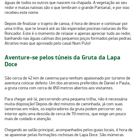
águas de todos os outros que nascem na chapada. A vegetação ao seu
redor e matas nativas são o que lembram o grande Pantanal, e por isso
recebeu este nome.
Depois de finalizar o trajeto de canoa, é hora de descer e continuar por
uma trilha, que te levará até as tão esperadas
piscinas naturais do Rio
Roncador
. Este é o momento de relaxar e apenas apreciar tudo ao redor,
banhando nas águas calmas dos pequenos poços formados pelas pedras.
Atrativo mais que aprovado pelo casal Num Pulo!
Aventure-se pelos túneis da Gruta da Lapa
Doce
São cerca de
42 km de caverna
para nenhum apaixonado por turismo de
aventura colocar defeito. Um dos atrativos preferidos de Daniel e Paula,
a gruta conta com cerca de 850 metros abertos aos visitantes.
Para chegar até lá, percorrendo uma pequena trilha, não é necessária
muita disposição! Depois de dez minutos de caminhada, já com suas
lanternas em mãos, os exploradores da gruta podem percorrer seu
interior após uma descida de cerca de 70 metros, que exige um pouco
mais de cuidado e atenção.
Chegando ao salão principal, acompanhados pelos guias locais, é hora de
se apaixonar pelas formações rochosas de Lapa Doce. São inúmeras