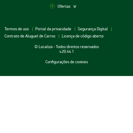
Ofertas
Aluguel de Carros SP
Termos de uso
Portal da privacidade
Segurança Digital
Aluguel de Carros Porto Alegre
Contrato de Aluguel de Carros
Licença de código aberto
Aluguel de Carros RJ
© Localiza - Todos direitos reservados
Aluguel de Carros BH
v.20.44.1
Aluguel de Carros Porto Seguro
Configurações de cookies
Aluguel de Carros Cuiabá
Aluguel de Carros Maceio
Aluguel de Carros Goiânia
Aluguel de Carros Guarulhos
Aluguel de Carros Natal
Aluguel de Carros Recife
Aluguel de Carros Belém