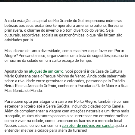
A cada estação, a capital do Rio Grande do Sul proporciona inúmeras
belezas aos seus visitantes: temperatura amena no outono, flores na
primavera, o charme do inverno e o tom divertido do verão. Seja
culturais, esportivas, sociais ou gastronômicas, o que não faltam são
atividades por lá.
Mas, diante de tanta diversidade, como escolher
o que fazer em Porto
Alegre
? Pensando nisso, organizamos uma lista de sugestões para curtir
o máximo da cidade em um curto espaço de tempo.
Apostando no
aluguel de um carro
, você poderá ir da Casa de Cultura
Mário Quintana para o Parque Moinho de Vento. Ainda pode saber mais
sobre a rivalidade entre gremistas e colorados, passando pelo Estádio
Beira-Rio e a Arena do Grêmio, conhecer a Escadaria 24 de Maio e a Rua
Mais Bonita do Mundo.
Para quem opta por alugar um carro em Porto Alegre, também é comum
estender o roteiro até a Serra Gaúcha, incluindo cidades como Canela.
Além de complementar a viagem com atrações naturais e um ritmo mais
tranquilo, muitos visitantes passam a se interessar em entender melhor
como é viver na cidade, como funcionam os bairros e o mercado local.
Nesses casos, conversar com um
corretor de imóveis em canela
ajuda a
entender melhor a cidade para além do turismo!