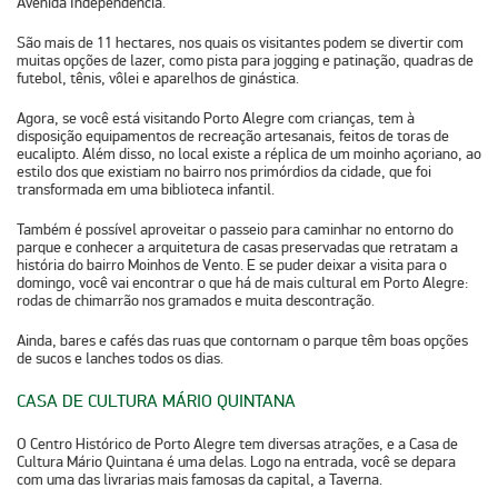
Avenida Independência.
São mais de 11 hectares, nos quais os visitantes podem se divertir com
muitas opções de lazer, como pista para jogging e patinação, quadras de
futebol, tênis, vôlei e aparelhos de ginástica.
Agora, se você está visitando Porto Alegre com crianças, tem à
disposição equipamentos de recreação artesanais, feitos de toras de
eucalipto. Além disso, no local existe a réplica de um moinho açoriano, ao
estilo dos que existiam no bairro nos primórdios da cidade, que foi
transformada em uma biblioteca infantil.
Também é possível aproveitar o passeio para caminhar no entorno do
parque e conhecer a arquitetura de casas preservadas que retratam a
história do bairro Moinhos de Vento. E se puder deixar a visita para o
domingo, você vai encontrar o que há de mais cultural em Porto Alegre:
rodas de chimarrão nos gramados e muita descontração.
Ainda, bares e cafés das ruas que contornam o parque têm boas opções
de sucos e lanches todos os dias.
CASA DE CULTURA MÁRIO QUINTANA
O Centro Histórico de Porto Alegre tem diversas atrações, e a Casa de
Cultura Mário Quintana é uma delas. Logo na entrada, você se depara
com uma das livrarias mais famosas da capital, a Taverna.