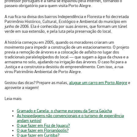
professor português e a fama se espalhou pela internet, tornando o
passeio obrigatório para quem visita Porto Alegre.
A rua fica na divisa dos bairros Independência e Floresta e foi decretada
Patrimônio Histórico, Cultural, Ecológico e Ambiental do município em
junho de 2006. Ela é conhecida por suas árvores, que formam um túnel
verde em sua extensão, e pela luta pela preservação do local.
A história começou em 2005, quando os moradores criaram um
movimento para impedir a construção de um estacionamento. O projeto
previa a remoção de árvores e a colocação de asfalto no lugar dos
tradicionais paralelepípedos do local — que sugam a água da chuva e a
armazena no solo, ajudando na irrigação das árvores. O caso foi para a
Justiça e a construtora desistiu do empreendimento. Com isso, a rua
virou Patrimônio Ambiental de Porto Alegre.
Gostou das dicas? Prepare as malas,
alugue um carro em Porto Alegre
e
aproveite a viagem!
Leia mais:
Gramado e Canela: o charme europeu da Serra Gaúcha
As hospedagens não convencionais e o turismo de experiência
andam juntos!
O que fazer em Foz de Iguaçu?
O que fazer em Florianópolis?
O que fazer em Curitiba?