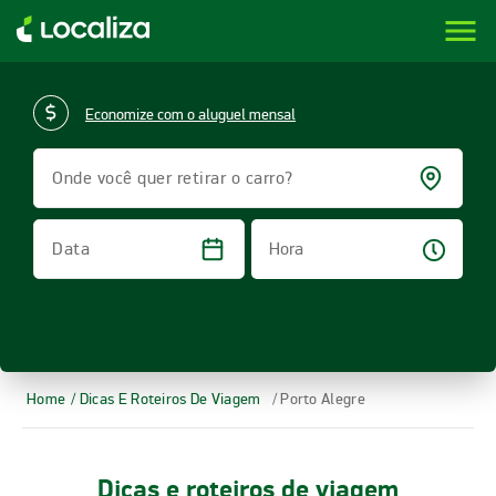
menu
LOCALIZA ALUGUEL DE CARROS | LOCALIZA
Economize com o aluguel mensal
Onde você quer retirar o carro?
Hora
Data
Home
/ Dicas E Roteiros De Viagem
/ Porto Alegre
Dicas e roteiros de viagem