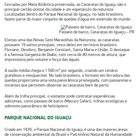
Cercadas por Mata Atlântica preservada, as Cataratas do Iguaçu são o
principal cartão-postal da cidade e um espetáculo da natureza.
Localizadas dentro do Parque Nacional do Iguaçu, no lado brasileiro,
fazem parte do maior conjunto de quedas d’água em extensão do mundo.
Passeio de barco, Cataratas do Iguaçu – PR
Eleitas uma das
Novas Sete Maravilhas da Natureza
, as cataratas
possuem 19 saltos principais, cinco deles em território brasileiro:
Floriano, Deodoro, Benjamin Constant, Santa Maria e União. O destaque
é a famosa Garganta do Diabo, com cerca de 80 metros de altura, que
impressiona pelo volume e força das águas.
A vazão média chega a 1.500 m³ por segundo, criando um cenário
grandioso e inesquecível. No lado brasileiro, o formato em ferradura das
quedas proporciona uma vista panorâmica privilegiada, com passarelas e
mirantes que permitem observar as cataratas bem de perto.
Além da trilha principal, o visitante pode contratar experiências
adicionais, como passeio de barco (Macuco Safari), trilhas ecológicas e
sobrevoo panorâmico de helicóptero.
PARQUE NACIONAL DO IGUAÇU
Criado em 1939, o Parque Nacional do Iguaçu é uma das maiores áreas
de conservação ambiental do Brasil e Patrimônio Natural da Humanidade