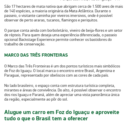
São 17 hectares de mata nativa que abrigam cerca de 1.500 aves de mais
de 140 espécies, a maioria originária da Mata Atlântica. Durante o
passeio, o visitante caminha por viveiros imersivos, onde é possível
observar de perto araras, tucanos, flamingos e periquitos.
O parque conta ainda com borboletário, viveiro de beija-flores e um setor
de répteis. Para quem deseja uma experiência diferenciada, o passeio
opcional Backstage Experience permite conhecer os bastidores do
trabalho de conservação.
MARCO DAS TRÊS FRONTEIRAS
O Marco das Três Fronteiras é um dos pontos turísticos mais simbólicos
de Foz do Iguaçu. O local marca o encontro entre Brasil, Argentina e
Paraguai, representado por obeliscos com as cores de cada país.
No lado brasileiro, o espaço conta com estrutura turística completa,
mirantes e áreas de convivência. Do alto, é possível observar o encontro
dos rios Iguaçu e Paraná, além de apreciar uma vista panorâmica única
da região, especialmente ao pôr do sol.
Alugue um carro em Foz do Iguaçu e aproveite
tudo o que o Brasil tem a oferecer