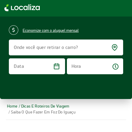
LOCALIZA ALUGUEL DE CARROS | LOCALIZA
Economize com o aluguel mensal
Onde você quer retirar o carro?
Hora
Data
Home
/ Dicas E Roteiros De Viagem
/ Saiba O Que Fazer Em Foz Do Iguaçu