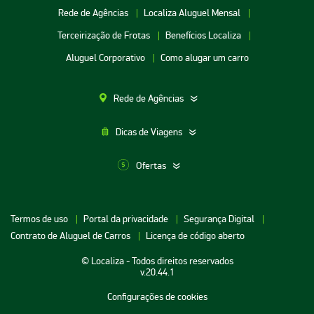
Rede de Agências
Localiza Aluguel Mensal
Terceirização de Frotas
Benefícios Localiza
Aluguel Corporativo
Como alugar um carro
Rede de Agências
Dicas de Viagens
Ofertas
Aluguel de Carros SP
Termos de uso
Portal da privacidade
Segurança Digital
Aluguel de Carros Porto Alegre
Contrato de Aluguel de Carros
Licença de código aberto
Aluguel de Carros RJ
© Localiza - Todos direitos reservados
Aluguel de Carros BH
v.20.44.1
Aluguel de Carros Porto Seguro
Configurações de cookies
Aluguel de Carros Cuiabá