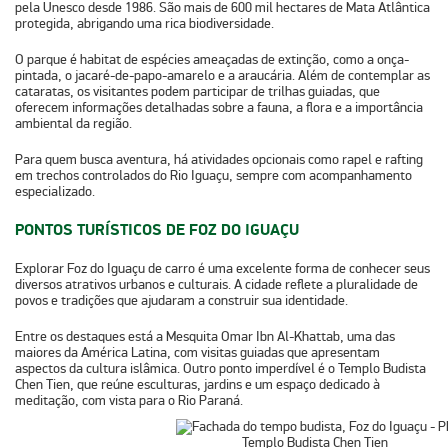
pela Unesco desde 1986. São mais de 600 mil hectares de Mata Atlântica
protegida, abrigando uma rica biodiversidade.
O parque é habitat de espécies ameaçadas de extinção, como a onça-
pintada, o jacaré-de-papo-amarelo e a araucária. Além de contemplar as
cataratas, os visitantes podem participar de trilhas guiadas, que
oferecem informações detalhadas sobre a fauna, a flora e a importância
ambiental da região.
Para quem busca aventura, há atividades opcionais como rapel e rafting
em trechos controlados do Rio Iguaçu, sempre com acompanhamento
especializado.
PONTOS TURÍSTICOS DE FOZ DO IGUAÇU
Explorar Foz do Iguaçu de carro é uma excelente forma de conhecer seus
diversos atrativos urbanos e culturais. A cidade reflete a pluralidade de
povos e tradições que ajudaram a construir sua identidade.
Entre os destaques está a Mesquita Omar Ibn Al-Khattab, uma das
maiores da América Latina, com visitas guiadas que apresentam
aspectos da cultura islâmica. Outro ponto imperdível é o Templo Budista
Chen Tien, que reúne esculturas, jardins e um espaço dedicado à
meditação, com vista para o Rio Paraná.
Templo Budista Chen Tien