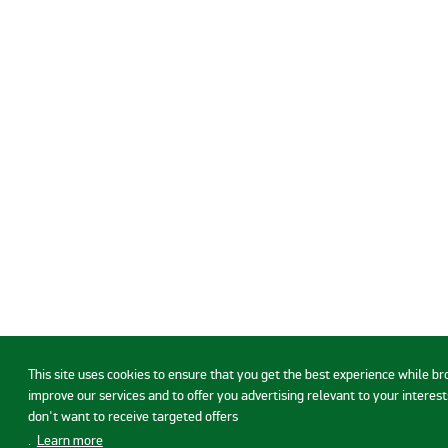
This site uses cookies to ensure that you get the best experience while b
improve our services and to offer you advertising relevant to your interests
don't want to receive targeted offers
.
Learn more