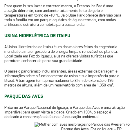
Para quem busca lazer e entretenimento, o Dreams Ice Bar é uma
atração diferente, com ambiente totalmente feito de gelo e
temperaturas em torno de -10 °C. Já o Blue Park oferece diversão para
toda a família em um parque aquático de águas termais, com ondas
artificiais e estrutura completa para passar o dia.
USINA HIDRELÉTRICA DE ITAIPU
A Usina Hidrelétrica de Itaipu é um dos maiores feitos da engenharia
mundial e a maior geradora de energia limpa e renovável do planeta.
Localizada em Foz do Iguaçu, a usina oferece visitas turísticas que
permitem conhecer de perto sua grandiosidade.
O passeio panorâmico inclui mirantes, áreas externas da barragem e
informações sobre o funcionamento da usina e sua importância para o
Brasil. A barragem tem aproximadamente 8 km de extensão e 196
metros de altura, além de um reservatório com área de 1.350 km².
PARQUE DAS AVES
Próximo ao Parque Nacional do Iguaçu, o Parque das Aves é uma atração
imperdível para quem visita a cidade. Criado em 1994, o espaço é
dedicado à conservação da fauna e à educação ambiental.
Parque das Aves, Foz do Iguaçu – PR