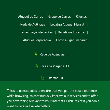
Aluguel de Carros
Grupo de Carros
Ofertas
Rede de Agências
Localiza Aluguel Mensal
Terceirização de Frotas
Benefícios Localiza
Aluguel Corporativo
Como alugar um carro
Rede de Agências
Dicas de Viagens
Ofertas
This site uses cookies to ensure that you get the best experience
Aluguel de Carros SP
while browsing, to continuously improve our services and to offer
Termos de uso
Portal da privacidade
Segurança Digital
Aluguel de Carros Porto Alegre
you advertising relevant to your interests. Click Reject if you don't
Contrato de Aluguel de Carros
Licença de código aberto
want to receive targeted offers
Aluguel de Carros RJ