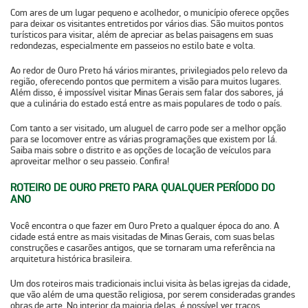
Com ares de um lugar pequeno e acolhedor, o município oferece opções
para deixar os visitantes entretidos por vários dias.
São muitos pontos
turísticos para visitar
, além de apreciar as belas paisagens em suas
redondezas, especialmente em passeios no estilo bate e volta.
Ao redor de Ouro Preto há vários mirantes, privilegiados pelo relevo da
região, oferecendo pontos que permitem a visão para muitos lugares.
Além disso,
é impossível visitar Minas Gerais sem falar dos sabores
, já
que a culinária do estado está entre as mais populares de todo o país.
Com tanto a ser visitado, um aluguel de carro pode ser a melhor opção
para se locomover entre as várias programações que existem por lá.
Saiba mais sobre o distrito e as opções de locação de veículos para
aproveitar melhor o seu passeio. Confira!
ROTEIRO DE OURO PRETO PARA QUALQUER PERÍODO DO
ANO
Você encontra o que fazer em Ouro Preto a qualquer época do ano. A
cidade está entre as mais visitadas de Minas Gerais, com suas
belas
construções e casarões antigos
, que se tornaram uma referência na
arquitetura histórica brasileira.
Um dos roteiros mais tradicionais inclui
visita às belas igrejas da cidade
,
que vão além de uma questão religiosa, por serem consideradas grandes
obras de arte. No interior da maioria delas, é possível ver traços