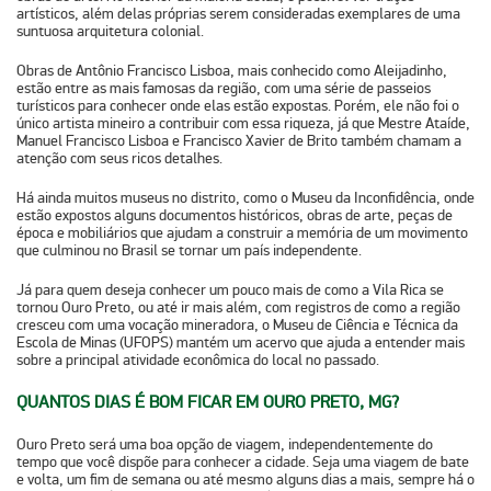
artísticos, além delas próprias serem consideradas exemplares de uma
suntuosa arquitetura colonial.
Obras de Antônio Francisco Lisboa
, mais conhecido como Aleijadinho,
estão entre as mais famosas da região, com uma série de passeios
turísticos para conhecer onde elas estão expostas. Porém, ele não foi o
único artista mineiro a contribuir com essa riqueza, já que Mestre Ataíde,
Manuel Francisco Lisboa e Francisco Xavier de Brito também chamam a
atenção com seus ricos detalhes.
Há ainda muitos museus no distrito, como o
Museu da Inconfidência
, onde
estão expostos alguns documentos históricos, obras de arte, peças de
época e mobiliários que ajudam a construir a memória de um movimento
que culminou no Brasil se tornar um país independente.
Já para quem deseja conhecer um pouco mais de como a Vila Rica se
tornou Ouro Preto, ou até ir mais além, com registros de como a região
cresceu com uma vocação mineradora, o
Museu de Ciência e Técnica da
Escola de Minas (UFOPS)
mantém um acervo que ajuda a entender mais
sobre a principal atividade econômica do local no passado.
QUANTOS DIAS É BOM FICAR EM OURO PRETO, MG?
Ouro Preto será uma boa opção de viagem, independentemente do
tempo que você dispõe para conhecer a cidade. Seja uma viagem de bate
e volta, um fim de semana ou até mesmo alguns dias a mais,
sempre há o