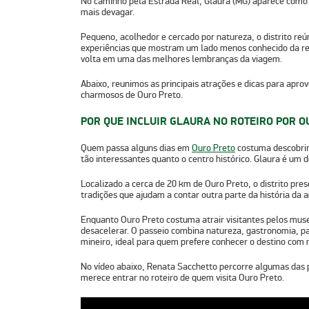
No caminho pela Estrada Real,
Glaura (MG)
aparece como 
mais devagar.
Pequeno, acolhedor e cercado por natureza, o distrito re
experiências
que mostram um lado menos conhecido da regi
volta em uma das melhores lembranças da viagem.
Abaixo, reunimos as
principais atrações e dicas para aprov
charmosos de Ouro Preto.
POR QUE INCLUIR GLAURA NO ROTEIRO POR O
Quem passa alguns dias em
Ouro Preto
costuma descobrir
tão interessantes quanto o centro histórico. Glaura é um 
Localizado a cerca de
20 km de Ouro Preto
, o distrito pr
tradições que ajudam a contar outra parte da história da a
Enquanto Ouro Preto costuma atrair visitantes pelos mus
desacelerar. O passeio combina natureza, gastronomia, pa
mineiro, ideal para quem prefere conhecer o destino com 
No vídeo abaixo,
Renata Sacchetto
percorre algumas das p
merece entrar no roteiro de quem visita Ouro Preto.