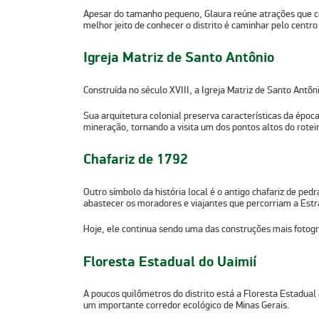
Apesar do tamanho pequeno, Glaura reúne atrações que co
melhor jeito de conhecer o distrito é
caminhar pelo centro 
Igreja Matriz de Santo Antônio
Construída no século XVIII, a Igreja Matriz de Santo Antôn
Sua
arquitetura colonial
preserva características da época
mineração, tornando a visita um dos pontos altos do roteir
Chafariz de 1792
Outro símbolo da história local é o antigo chafariz de pedr
abastecer os moradores e viajantes que percorriam a Estr
Hoje, ele continua sendo uma das construções mais fotogra
Floresta Estadual do Uaimií
A poucos quilômetros do distrito está a
Floresta Estadual 
um importante corredor ecológico de Minas Gerais.