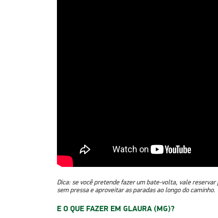
Dica: se você pretende fazer um bate-volta, vale reservar
sem pressa e aproveitar as paradas ao longo do caminho.
E O QUE FAZER EM GLAURA (MG)?