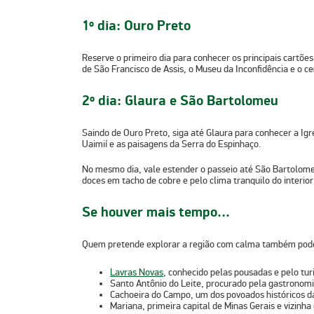
1º dia: Ouro Preto
Reserve o primeiro dia para conhecer os principais cartões
de São Francisco de Assis, o Museu da Inconfidência e o cen
2º dia: Glaura e São Bartolomeu
Saindo de Ouro Preto, siga até Glaura para conhecer a Igr
Uaimií e as paisagens da Serra do Espinhaço.
No mesmo dia, vale estender o passeio até
São Bartolom
doces em tacho de cobre e pelo clima tranquilo do interior
Se houver mais tempo…
Quem pretende explorar a região com calma também pode 
Lavras Novas
, conhecido pelas pousadas e pelo tu
Santo Antônio do Leite
, procurado pela gastronomia
Cachoeira do Campo
, um dos povoados históricos d
Mariana
, primeira capital de Minas Gerais e vizinha