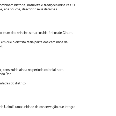
mbinam história, natureza e tradições mineiras. O
e, aos poucos, descobrir seus detalhes.
io é um dos principais marcos históricos de Glaura.
 em que o distrito fazia parte dos caminhos da
o.
a,
construído ainda no período colonial
para
ada Real.
fadas do distrito.
do Uaimií
, uma unidade de conservação que integra