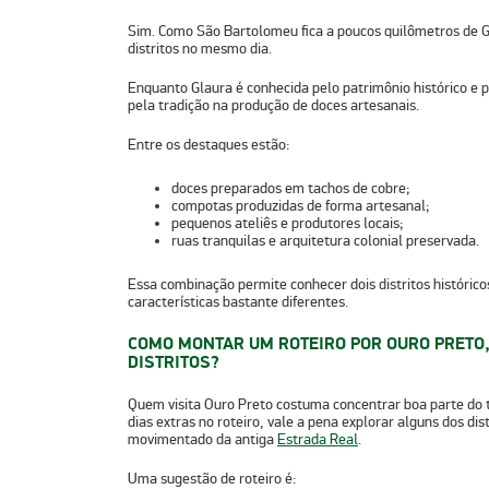
Sim. Como
São Bartolomeu
fica a poucos quilômetros de G
distritos no mesmo dia.
Enquanto Glaura é conhecida pelo patrimônio histórico e
pela
tradição na produção de doces artesanais.
Entre os destaques estão:
doces preparados em tachos de cobre;
compotas produzidas de forma artesanal;
pequenos ateliês e produtores locais;
ruas tranquilas e arquitetura colonial preservada.
Essa combinação permite conhecer dois distritos históric
características bastante diferentes.
COMO MONTAR UM ROTEIRO POR OURO PRETO
DISTRITOS?
Quem visita Ouro Preto costuma concentrar boa parte do t
dias extras no roteiro, vale a pena explorar alguns dos di
movimentado da antiga
Estrada Real
.
Uma sugestão de roteiro é: