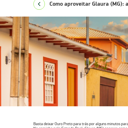
Como aproveitar Glaura (MG): a
Basta deixar
Ouro Preto
para trás por alguns minutos para