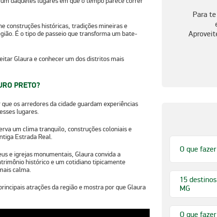
um daqueles lugares em que o tempo parece correr
Para te
úne
construções históricas, tradições mineiras e
Aproveit
ão. É o tipo de passeio que transforma um bate-
eitar Glaura
e conhecer um dos distritos mais
URO PRETO?
 que os arredores da cidade guardam experiências
desses lugares.
eserva um clima tranquilo, construções coloniais e
ntiga Estrada Real.
O que fazer
eus e igrejas monumentais, Glaura convida a
trimônio histórico e um cotidiano tipicamente
mais calma.
15 destinos
rincipais atrações da região e mostra por que Glaura
MG
O que fazer