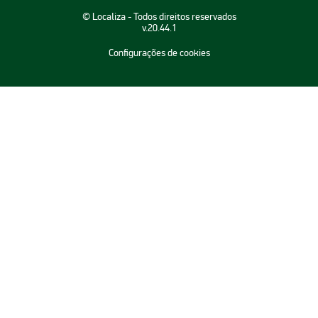
Aluguel de Carros RJ
© Localiza - Todos direitos reservados
Aluguel de Carros BH
v.20.44.1
Aluguel de Carros Porto Seguro
Configurações de cookies
Aluguel de Carros Cuiabá
Aluguel de Carros Maceio
Aluguel de Carros Goiânia
Aluguel de Carros Guarulhos
Aluguel de Carros Natal
Aluguel de Carros Recife
Aluguel de Carros Belém
Aluguel de Carros Vitória
Aluguel de Carros Salvador
Aluguel de Carros Curitiba
Aluguel de Carros Aracaju
Aluguel de Carros Brasília