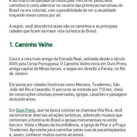
é um marco do passado do nosso país. Percorrer pelos seus
caminhos é como adentrar no cenário das primeiras narrativas do
Brasil na era colonial, com a possibilidade de ver a atualidade
traçando novos contos por ali.
A seguir, você descobrirá quais são os caminhos e as principais
cidades que ficam na maior rota turística do Brasil:
1. Caminho Velho
Esta é a rota mais antiga da Estrada Real, utilizada desde o século
XVIII pela Coroa Portuguesa. O Caminho Velho inicia em Ouro Preto,
antiga capital de Minas Gerais, e segue em direção a Paraty, no Rio
de Janeiro.
Ele passa por cidades históricas como Mariana, Tiradentes, São
João del Rei e Caxambu. O percurso se estende por 710 km, cheio
de construções coloniais preservadas, igrejas, casarões e paisagens
deslumbrantes.
Em
Ouro Preto
, que na época colonial se chamava Vila Rica, você
vai encontrar diversas atrações turísticas, sobretudo museus que
remontam à história do Brasil e igrejas monumentais no estilo
barroco. Visite o Museu da Inconfidência, a Igreja do Pilar e a Praça
Tiradentes. Aproveite para caminhar pelas ruas de paralelepípedos
e, assim, conhecer muitos outros atrativos.