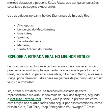
merece destaque a pequena Catas Altas, que abriga construções
coloniais e paisagens exuberantes.
Outras cidades no Caminho dos Diamantes da Estrada Real:
Alvinópolis;
Conceição do Mato Dentro;
Guanhães;
Ipoema;
Lapinha da Serra;
Mariana;
Santo Antônio do Itambé.
EXPLORE A ESTRADA REAL NO MELHOR ESTILO!
Com caminhos tão longos e tantas regiões para conhecer, você
precisa fazer um bom planejamento da sua jornada pela Estrada
Real, concorda? Só para ter uma ideia, o Caminho Velho, a via mais
longa, pode demorar 8 dias para ser percorrida por completo em um
veículo automotivo.
Ah, e tem outro detalhe: os trechos em estrada de terra
representam a maioria, sendo mais de 74% dos trajetos, segundo
o
Instituto Estrada Real
. Então, você já sabe: é preciso um carro
com tração nas quatro rodas para seguir por esses caminhos, como:
Nissan Kicks, Fiat Toro, Jeep Renegade e Volkswagen T-Cross.