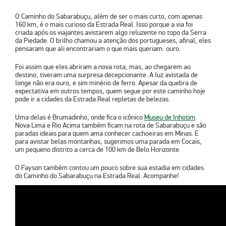
O Caminho do Sabarabuçu, além de ser o mais curto, com apenas
160 km, é o mais curioso da Estrada Real. Isso porque a via foi
criada após os viajantes avistarem algo reluzente no topo da Serra
da Piedade. O brilho chamou a atenção dos portugueses, afinal, eles
pensaram que ali encontrariam o que mais queriam: ouro.
Foi assim que eles abriram a nova rota, mas, ao chegarem ao
destino, tiveram uma surpresa decepcionante. A luz avistada de
longe não era ouro, e sim minério de ferro. Apesar da quebra de
expectativa em outros tempos, quem segue por este caminho hoje
pode ir a cidades da Estrada Real repletas de belezas.
Uma delas é Brumadinho, onde fica o icônico
Museu de Inhotim
.
Nova Lima e Rio Acima também ficam na rota de Sabarabuçu e são
paradas ideais para quem ama conhecer cachoeiras em Minas. E
para avistar belas montanhas, sugerimos uma parada em Cocais,
um pequeno distrito a cerca de 100 km de Belo Horizonte.
O Fayson também contou um pouco sobre sua estadia em cidades
do Caminho do Sabarabuçu na Estrada Real. Acompanhe!