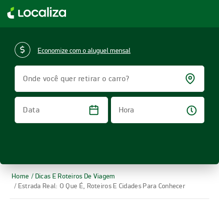
LOCALIZA ALUGUEL DE CARROS | LOCALIZA
Economize com o aluguel mensal
Onde você quer retirar o carro?
Hora
Data
Home
/ Dicas E Roteiros De Viagem
/ Estrada Real: O Que É, Roteiros E Cidades Para Conhecer