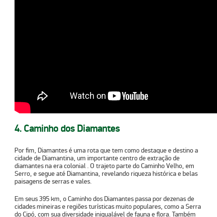
4. Caminho dos Diamantes
Por fim, Diamantes é uma rota que tem como destaque e destino a
cidade de Diamantina, um
importante centro de extração de
diamantes na era colonial
. O trajeto parte do Caminho Velho, em
Serro, e segue até Diamantina, revelando riqueza histórica e belas
paisagens de serras e vales.
Em seus 395 km, o Caminho dos Diamantes passa por dezenas de
cidades mineiras e regiões turísticas muito populares, como a Serra
do Cipó, com sua diversidade inigualável de fauna e flora. Também