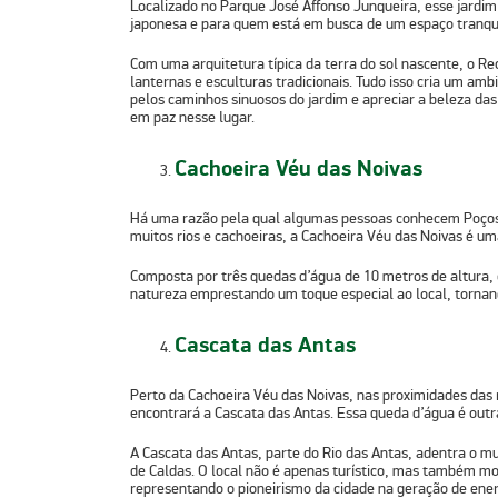
Localizado no Parque José Affonso Junqueira, esse jardim
japonesa e para quem está em busca de um espaço tranqui
Com uma arquitetura típica da terra do sol nascente, o Re
lanternas e esculturas tradicionais. Tudo isso cria um am
pelos caminhos sinuosos do jardim e apreciar a beleza das 
em paz nesse lugar.
Cachoeira Véu das Noivas
Há uma razão pela qual algumas pessoas conhecem Poços 
muitos rios e cachoeiras, a Cachoeira Véu das Noivas é um
Composta por três quedas d’água de 10 metros de altura,
natureza emprestando um toque especial ao local, tornand
Cascata das Antas
Perto da Cachoeira Véu das Noivas, nas proximidades das 
encontrará a Cascata das Antas. Essa queda d’água é outr
A Cascata das Antas, parte do Rio das Antas, adentra o mu
de Caldas. O local não é apenas turístico, mas também mo
representando o pioneirismo da cidade na geração de ener