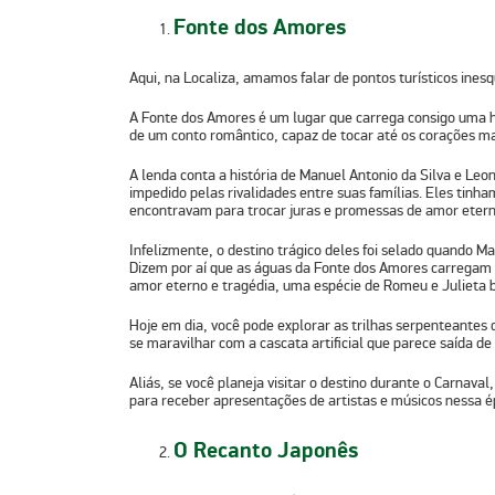
Fonte dos Amores
Aqui, na Localiza, amamos falar de pontos turísticos inesq
A Fonte dos Amores é um lugar que carrega consigo uma h
de um conto romântico, capaz de tocar até os corações ma
A lenda conta a história de Manuel Antonio da Silva e Leon
impedido pelas rivalidades entre suas famílias. Eles tinh
encontravam para trocar juras e promessas de amor etern
Infelizmente, o destino trágico deles foi selado quando M
Dizem por aí que as águas da Fonte dos Amores carregam 
amor eterno e tragédia, uma espécie de Romeu e Julieta br
Hoje em dia, você pode explorar as trilhas serpenteantes 
se maravilhar com a cascata artificial que parece saída de
Aliás, se você planeja visitar o destino durante o Carnava
para receber apresentações de artistas e músicos nessa é
O Recanto Japonês