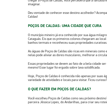
chegar a Poços de Caldas, você perceberá que a fantasia 
imaginar.
Deu vontade de conhecer esse destino acolhedor? Acompa
Caldas!
POÇOS DE CALDAS: UMA CIDADE QUE CURA
O município mineiro já era conhecido por sua água milagro
Cataguás. Eis que os primeiros colonos chegaram ao local 
banhos termais e reconheceu suas propriedades curativas
As águas de Poços de Caldas são ricas em minerais como 
nelas pode aliviar as dores musculares, melhorar a circula
Essas propriedades se devem ao fato de a bela cidade ser 
mesmo! Esse lugar foi erguido sobre lava solidificada.
Hoje, Poços de Caldas é conhecida não apenas por suas 
variedade de atividades e locais para visitar. Ficou curios
O QUE FAZER EM POÇOS DE CALDAS?
Você escolheu Poços de Caldas como seu próximo destino?
parceira Jéssica Lopes, do Andarilhas, para criar seu rotei