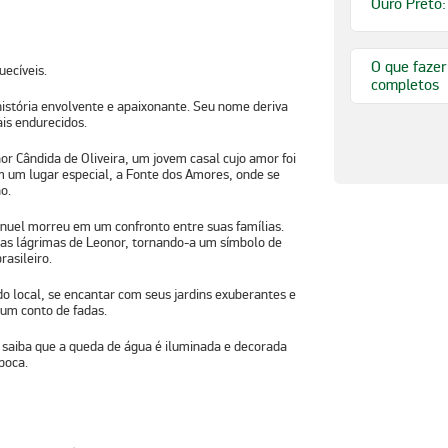
Ouro Preto:
O que fazer
uecíveis.
completos
istória envolvente e apaixonante. Seu nome deriva
is endurecidos.
or Cândida de Oliveira, um jovem casal cujo amor foi
am um lugar especial, a Fonte dos Amores, onde se
o.
anuel morreu em um confronto entre suas famílias.
as lágrimas de Leonor, tornando-a um símbolo de
asileiro.
do local, se encantar com seus jardins exuberantes e
 um conto de fadas.
l, saiba que a queda de água é iluminada e decorada
poca.