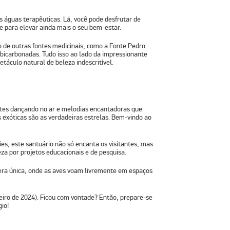
 águas terapêuticas. Lá, você pode desfrutar de
te para elevar ainda mais o seu bem-estar.
o de outras fontes medicinais, como a Fonte Pedro
 bicarbonadas. Tudo isso ao lado da impressionante
áculo natural de beleza indescritível.
ntes dançando no ar e melodias encantadoras que
exóticas são as verdadeiras estrelas. Bem-vindo ao
es, este santuário não só encanta os visitantes, mas
 por projetos educacionais e de pesquisa.
fera única, onde as aves voam livremente em espaços
neiro de 2024). Ficou com vontade? Então, prepare-se
io!