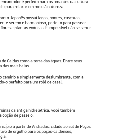
 encantador é perfeito para os amantes da cultura
lo para relaxar em meio à natureza.
canto Japonês possui lagos, pontes, cascatas,
biente sereno e harmonioso, perfeito para passear
flores e plantas exóticas. É impossível não se sentir
de Caldas como a terra das águas. Entre seus
a das mais belas.
 o cenário é simplesmente deslumbrante, com a
o-o perfeito para um rolê de casal.
ruínas da antiga hidrelétrica, você também
a opção de passeio.
nicípio a partir de Andradas, cidade ao sul de Poços
tivo de orgulho para os poços-caldenses,
gia.