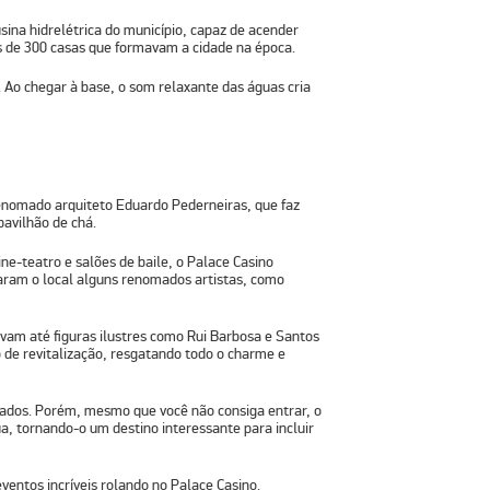
sina hidrelétrica do município, capaz de acender
 de 300 casas que formavam a cidade na época.
 Ao chegar à base, o som relaxante das águas cria
renomado arquiteto Eduardo Pederneiras, que faz
pavilhão de chá.
e-teatro e salões de baile, o Palace Casino
taram o local alguns renomados artistas, como
vam até figuras ilustres como Rui Barbosa e Santos
de revitalização, resgatando todo o charme e
mitados. Porém, mesmo que você não consiga entrar, o
ua, tornando-o um destino interessante para incluir
ventos incríveis rolando no Palace Casino.