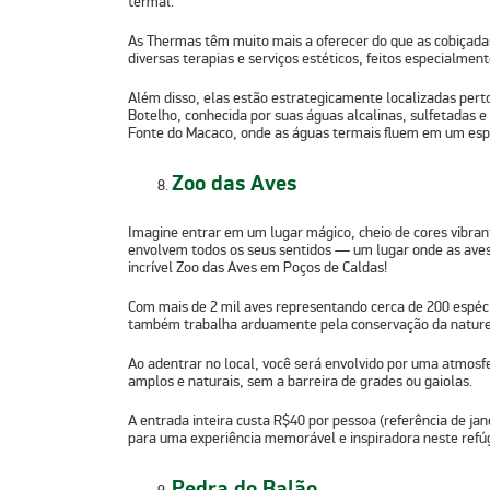
termal.
As Thermas têm muito mais a oferecer do que as cobiçadas
diversas terapias e serviços estéticos, feitos especialmen
Além disso, elas estão estrategicamente localizadas pert
Botelho, conhecida por suas águas alcalinas, sulfetadas e
Fonte do Macaco, onde as águas termais fluem em um espet
Zoo das Aves
Imagine entrar em um lugar mágico, cheio de cores vibra
envolvem todos os seus sentidos — um lugar onde as aves 
incrível Zoo das Aves em Poços de Caldas!
Com mais de 2 mil aves representando cerca de 200 espéci
também trabalha arduamente pela conservação da natureza
Ao adentrar no local, você será envolvido por uma atmos
amplos e naturais, sem a barreira de grades ou gaiolas.
A entrada inteira custa R$40 por pessoa (referência de ja
para uma experiência memorável e inspiradora neste refúg
Pedra do Balão