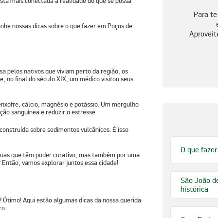
está mais conectada à realidade do que se possa
Para te
nhe nossas dicas sobre o que fazer em Poços de
Aproveit
sa pelos nativos que viviam perto da região, os
e, no final do século XIX, um médico visitou seus
.
enxofre, cálcio, magnésio e potássio. Um mergulho
ção sanguínea e reduzir o estresse.
construída sobre sedimentos vulcânicos. É isso
O que fazer
águas que têm poder curativo, mas também por uma
o? Então, vamos explorar juntos essa cidade!
São João de
histórica
 Ótimo! Aqui estão algumas dicas da nossa querida
ro: