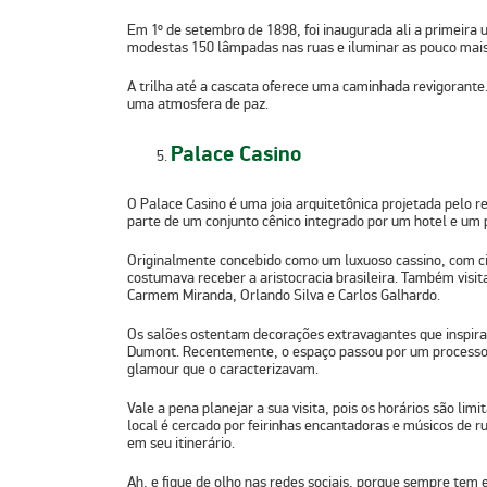
Em 1º de setembro de 1898, foi inaugurada ali a primeira u
modestas 150 lâmpadas nas ruas e iluminar as pouco mais
A trilha até a cascata oferece uma caminhada revigorante.
uma atmosfera de paz.
Palace Casino
O Palace Casino é uma joia arquitetônica projetada pelo 
parte de um conjunto cênico integrado por um hotel e um 
Originalmente concebido como um luxuoso cassino, com cin
costumava receber a aristocracia brasileira. Também visi
Carmem Miranda, Orlando Silva e Carlos Galhardo.
Os salões ostentam decorações extravagantes que inspira
Dumont. Recentemente, o espaço passou por um processo 
glamour que o caracterizavam.
Vale a pena planejar a sua visita, pois os horários são li
local é cercado por feirinhas encantadoras e músicos de r
em seu itinerário.
Ah, e fique de olho nas redes sociais, porque sempre tem e