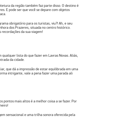
tetura da região também faz parte disso. O destino é
es. E pode ser que você se depare com objetos
vaca.
rama obrigatório para os turistas, viu?! Ah, e seu
enhora dos Prazeres
, situada no centro histórico.
s recordações da sua viagem!
m qualquer lista do que fazer em Lavras Novas. Aliás,
ntrada da cidade.
liar, que dá a impressão de estar equilibrada em uma
orma intrigante, vale a pena fazer uma parada ali
os pontos mais altos é a melhor coisa a se fazer. Por
neiro!
em sensacional e uma trilha sonora oferecida pela