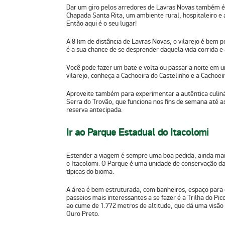
Dar um giro pelos arredores de Lavras Novas também é 
Chapada Santa Rita, um ambiente rural, hospitaleiro e 
Então aqui é o seu lugar!
A 8 km de distância de Lavras Novas, o vilarejo é bem 
é a sua chance de se desprender daquela vida corrida e 
Você pode fazer um bate e volta ou passar a noite em um
vilarejo, conheça a
Cachoeira do Castelinho
e a
Cachoei
Aproveite também para experimentar a autêntica culinár
Serra do Trovão
, que funciona nos fins de semana até a
reserva antecipada.
Ir ao Parque Estadual do Itacolomi
Estender a viagem é sempre uma boa pedida, ainda mai
o
Itacolomi
. O Parque é uma unidade de conservação da 
típicas do bioma.
A área é bem estruturada, com banheiros, espaço para
passeios mais interessantes a se fazer é a
Trilha do Pic
ao cume de 1.772 metros de altitude, que dá uma visão 
Ouro Preto.