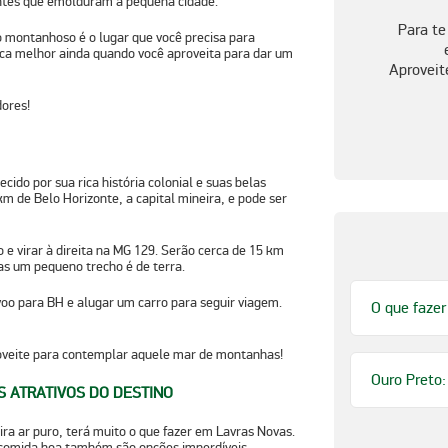
ntes que emolduram a pequena cidade.
Para te
o montanhoso é o lugar que você precisa para
ica melhor ainda quando você aproveita para dar um
Aproveit
dores!
ecido por sua rica história colonial e suas belas
0 km de
Belo Horizonte
, a capital mineira, e pode ser
e virar à direita na
MG 129
. Serão cerca de 15 km
nas um pequeno trecho é de terra.
voo para BH e alugar um carro para seguir viagem.
O que fazer
proveite para contemplar aquele mar de montanhas!
Ouro Preto:
S ATRATIVOS DO DESTINO
ra ar puro, terá muito o que fazer em Lavras Novas.
 comida boa também são opções imperdíveis.