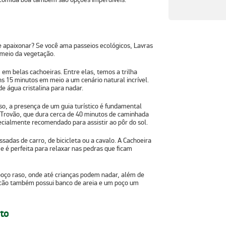
 apaixonar? Se você ama passeios ecológicos, Lavras
 meio da vegetação.
em belas cachoeiras. Entre elas, temos a trilha
s 15 minutos em meio a um cenário natural incrível.
e água cristalina para nadar.
sso, a presença de um guia turístico é fundamental
o Trovão, que dura cerca de 40 minutos de caminhada
ecialmente recomendado para assistir ao pôr do sol.
adas de carro, de bicicleta ou a cavalo. A
Cachoeira
e é perfeita para relaxar nas pedras que ficam
ço raso, onde até crianças podem nadar, além de
alcão também possui banco de areia e um poço um
ito