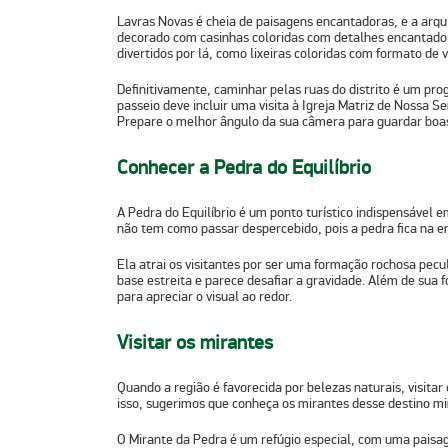
Lavras Novas é cheia de paisagens encantadoras, e a arqui
decorado com casinhas coloridas com detalhes encantador
divertidos por lá, como lixeiras coloridas com formato de 
Definitivamente, caminhar pelas ruas do distrito é um prog
passeio deve incluir uma visita à
Igreja Matriz de Nossa S
Prepare o melhor ângulo da sua câmera para guardar boa
Conhecer a Pedra do Equilíbrio
A Pedra do Equilíbrio é um ponto turístico indispensável e
não tem como passar despercebido, pois a pedra fica na e
Ela atrai os visitantes por ser uma formação rochosa pecu
base estreita e parece desafiar a gravidade. Além de sua f
para apreciar o visual ao redor.
Visitar os mirantes
Quando a região é favorecida por belezas naturais, visitar 
isso, sugerimos que conheça os mirantes desse destino mi
O
Mirante da Pedra
é um refúgio especial, com uma paisag