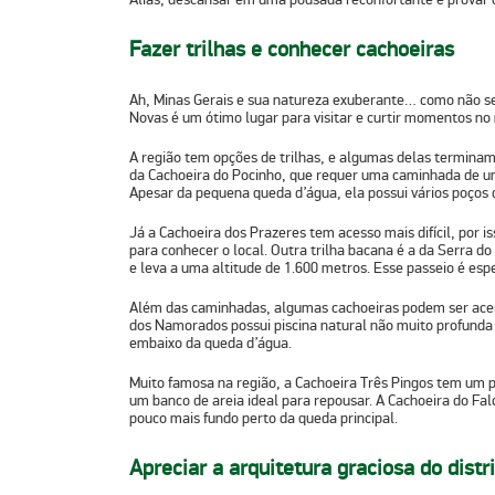
Fazer trilhas e conhecer cachoeiras
Ah, Minas Gerais e sua natureza exuberante… como não se
Novas é um ótimo lugar para visitar e curtir momentos no
A região tem opções de trilhas, e algumas delas terminam 
da
Cachoeira do Pocinho
, que requer uma caminhada de un
Apesar da pequena queda d’água, ela possui vários poços d
Já a
Cachoeira dos Prazeres
tem acesso mais difícil, por i
para conhecer o local. Outra trilha bacana é a da Serra d
e leva a uma altitude de 1.600 metros. Esse passeio é esp
Além das caminhadas, algumas cachoeiras podem ser acess
dos Namorados
possui piscina natural não muito profunda 
embaixo da queda d’água.
Muito famosa na região, a
Cachoeira Três Pingos
tem um po
um banco de areia ideal para repousar. A Cachoeira do F
pouco mais fundo perto da queda principal.
Apreciar a arquitetura graciosa do distr