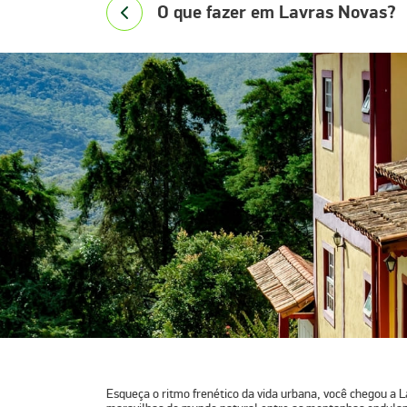
O que fazer em Lavras Novas?
Esqueça o ritmo frenético da vida urbana, você chegou a L