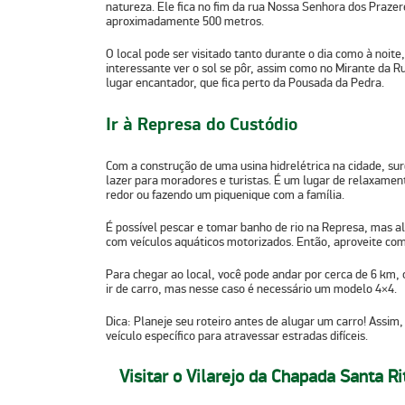
natureza. Ele fica no fim da rua Nossa Senhora dos Praze
aproximadamente 500 metros.
O local pode ser visitado tanto durante o dia como à noit
interessante ver o sol se pôr, assim como no Mirante da R
lugar encantador, que fica perto da Pousada da Pedra.
Ir à Represa do Custódio
Com a construção de uma usina hidrelétrica na cidade, sur
lazer para moradores e turistas. É um lugar de relaxame
redor ou fazendo um piquenique com a família.
É possível
pescar e tomar banho de rio na Represa
, mas a
com veículos aquáticos motorizados. Então, aproveite com
Para chegar ao local, você pode andar por cerca de 6 km,
ir de carro, mas nesse caso é necessário um modelo 4×4.
Dica:
Planeje seu roteiro antes de alugar um carro! Assim,
veículo específico para atravessar estradas difíceis.
Visitar o Vilarejo da Chapada Santa Ri