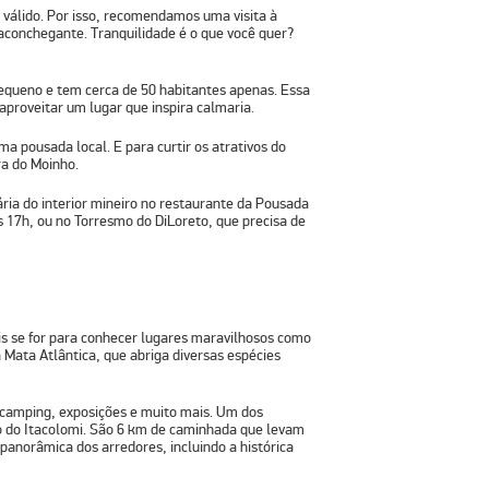
válido. Por isso, recomendamos uma visita à
aconchegante. Tranquilidade é o que você quer?
pequeno e tem cerca de 50 habitantes apenas. Essa
aproveitar um lugar que inspira calmaria.
a pousada local. E para curtir os atrativos do
ra do Moinho
.
ia do interior mineiro no
restaurante da Pousada
s 17h, ou no Torresmo do DiLoreto, que precisa de
s se for para conhecer lugares maravilhosos como
Mata Atlântica, que abriga diversas espécies
 camping, exposições e muito mais. Um dos
o do Itacolomi
. São 6 km de caminhada que levam
panorâmica dos arredores, incluindo a histórica