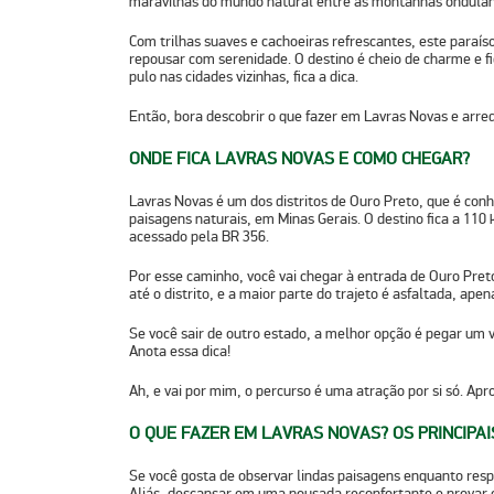
maravilhas do mundo natural entre as montanhas ondula
Com trilhas suaves e cachoeiras refrescantes, este paraís
repousar com serenidade. O destino é cheio de charme e f
pulo nas cidades vizinhas, fica a dica.
Então, bora descobrir o que fazer em Lavras Novas e arre
ONDE FICA LAVRAS NOVAS E COMO CHEGAR?
Lavras Novas é um dos distritos de
Ouro Preto
, que é conh
paisagens naturais, em
Minas Gerais
. O destino fica a 11
acessado pela BR 356.
Por esse caminho, você vai chegar à entrada de Ouro Preto 
até o distrito, e a maior parte do trajeto é asfaltada, ape
Se você sair de outro estado, a melhor opção é pegar um 
Anota essa dica!
Ah, e vai por mim, o percurso é uma atração por si só. A
O QUE FAZER EM LAVRAS NOVAS? OS PRINCIPAI
Se você gosta de observar lindas paisagens enquanto respi
Aliás, descansar em uma pousada reconfortante e provar