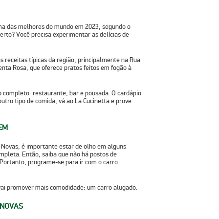
a das melhores do mundo em 2023, segundo o
erto? Você precisa experimentar as delícias de
s receitas típicas da região, principalmente na Rua
enta Rosa
, que oferece pratos feitos em fogão à
o completo: restaurante, bar e pousada. O cardápio
outro tipo de comida, vá ao La Cucinetta e prove
EM
s Novas, é importante estar de olho em alguns
completa. Então, saiba que
não há postos de
 Portanto, programe-se para ir com o carro
vai promover mais comodidade: um carro alugado.
 NOVAS