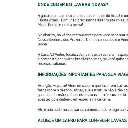
ONDE COMER EM LAVRAS NOVAS?
A
gastronomia mineira
foi eleita a melhor do Brasil
e um
“Taste Atlas”. Bom, não precisamos dizer muita coisa, c
Minas Gerais e tirar a prova!
No distrito, há vários restaurantes para você saborear a
Nossa Senhora dos Prazeres. O mais conhecido é o
Pim
lenha.
A
Casa Ad’Vinho
, localizada na mesma rua, é um espaç
é composto por pratos brasileiros, mas, se você quiser 
receitas italianas.
INFORMAÇÕES IMPORTANTES PARA SUA VIAG
Atenção, viajante! Além de saber o que fazer em Lavra
fatos sobre o destino, afinal, sua estrutura não é tão 
gasolina, farmácias, bancos e caixas eletrônicos por lá
.
abastecido e dinheiro em espécie na carteira.
Ah, e não podemos deixar de comentar sobre algo que 
ALUGUE UM CARRO PARA CONHECER LAVRAS