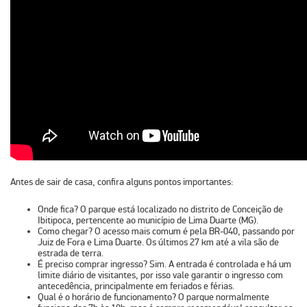
Antes de sair de casa, confira alguns pontos importantes:
Onde fica?
O parque está localizado no distrito de
Conceição de
Ibitipoca
, pertencente ao município de
Lima Duarte (MG)
.
Como chegar?
O acesso mais comum é pela
BR-040
, passando por
Juiz de Fora e Lima Duarte. Os últimos
27 km
até a vila são de
estrada de terra.
É preciso comprar ingresso?
Sim. A entrada é controlada e há um
limite diário de visitantes, por isso vale garantir o ingresso com
antecedência, principalmente em feriados e férias.
Qual é o horário de funcionamento?
O parque normalmente