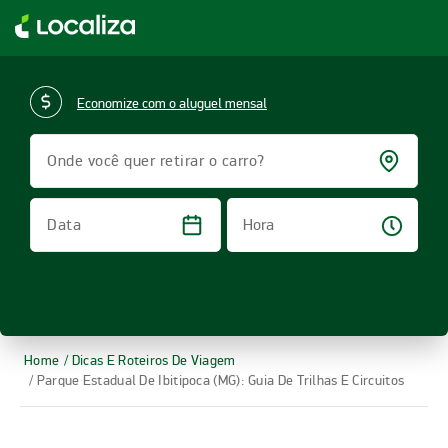
LOCALIZA ALUGUEL DE CARROS | LOCALIZA
Economize com o aluguel mensal
Onde você quer retirar o carro?
Hora
Data
Home
/ Dicas E Roteiros De Viagem
/ Parque Estadual De Ibitipoca (MG): Guia De Trilhas E Circuitos