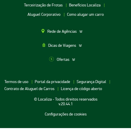
Terceirização de Frotas
Benefícios Localiza
Aluguel Corporativo
Como alugar um carro
Rede de Agências
Dicas de Viagens
Ofertas
Aluguel de Carros SP
Termos de uso
Portal da privacidade
Segurança Digital
Aluguel de Carros Porto Alegre
Contrato de Aluguel de Carros
Licença de código aberto
Aluguel de Carros RJ
© Localiza - Todos direitos reservados
Aluguel de Carros BH
v.20.44.1
Aluguel de Carros Porto Seguro
Configurações de cookies
Aluguel de Carros Cuiabá
Aluguel de Carros Maceio