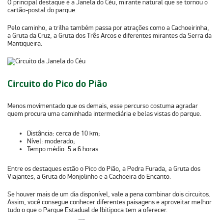
O principal destaque é a
Janela do Céu
, mirante natural que se tornou o
cartão-postal do parque.
Pelo caminho, a trilha também passa por atrações como a Cachoeirinha,
a Gruta da Cruz, a Gruta dos Três Arcos e diferentes mirantes da Serra da
Mantiqueira.
Circuito do Pico do Pião
Menos movimentado que os demais, esse percurso costuma agradar
quem procura uma caminhada intermediária e belas vistas do parque.
Distância:
cerca de 10 km;
Nível:
moderado;
Tempo médio:
5 a 6 horas.
Entre os destaques estão o
Pico do Pião
, a
Pedra Furada
, a
Gruta dos
Viajantes
, a
Gruta do Monjolinho
e a
Cachoeira do Encanto
.
Se houver mais de um dia disponível, vale a pena combinar dois circuitos.
Assim, você consegue conhecer diferentes paisagens e aproveitar melhor
tudo o que o Parque Estadual de Ibitipoca tem a oferecer.