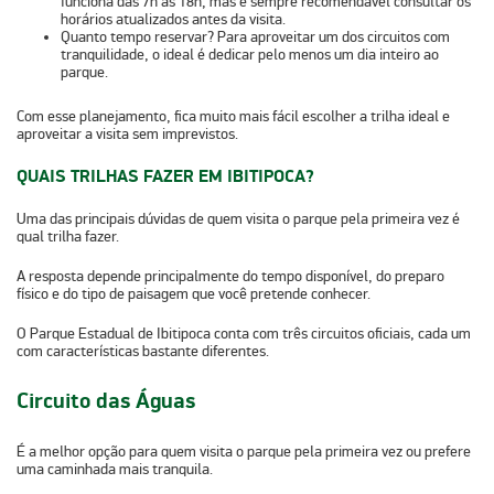
funciona das
7h às 18h
, mas é sempre recomendável consultar os
horários atualizados antes da visita.
Quanto tempo reservar?
Para aproveitar um dos circuitos com
tranquilidade, o ideal é dedicar pelo menos um dia inteiro ao
parque.
Com esse planejamento, fica muito mais fácil escolher a trilha ideal e
aproveitar a visita sem imprevistos.
QUAIS TRILHAS FAZER EM IBITIPOCA?
Uma das principais dúvidas de quem visita o parque pela primeira vez é
qual trilha fazer.
A resposta depende principalmente do tempo disponível, do preparo
físico e do tipo de paisagem que você pretende conhecer.
O Parque Estadual de Ibitipoca conta com
três circuitos oficiais
, cada um
com características bastante diferentes.
Circuito das Águas
É a melhor opção para quem visita o parque pela primeira vez ou prefere
uma caminhada mais tranquila.