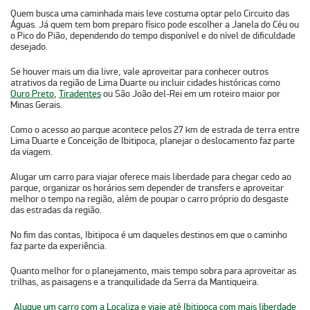
Quem busca uma caminhada mais leve costuma optar pelo
Circuito das
Águas
. Já quem tem bom preparo físico pode escolher a
Janela do Céu
ou
o
Pico do Pião
, dependendo do tempo disponível e do nível de dificuldade
desejado.
Se houver mais um dia livre, vale aproveitar para conhecer outros
atrativos da região de Lima Duarte ou incluir cidades históricas como
Ouro Preto
,
Tiradentes
ou
São João del-Rei
em um roteiro maior por
Minas Gerais.
Como o acesso ao parque acontece pelos
27 km de estrada de terra entre
Lima Duarte e Conceição de Ibitipoca
, planejar o deslocamento faz parte
da viagem.
Alugar um carro para viajar oferece mais liberdade para chegar cedo ao
parque, organizar os horários sem depender de transfers e aproveitar
melhor o tempo na região, além de poupar o carro próprio do desgaste
das estradas da região.
No fim das contas, Ibitipoca é um daqueles destinos em que o caminho
faz parte da experiência.
Quanto melhor for o planejamento, mais tempo sobra para aproveitar as
trilhas, as paisagens e a tranquilidade da Serra da Mantiqueira.
Alugue um carro com a Localiza e viaje até Ibitipoca com mais liberdade