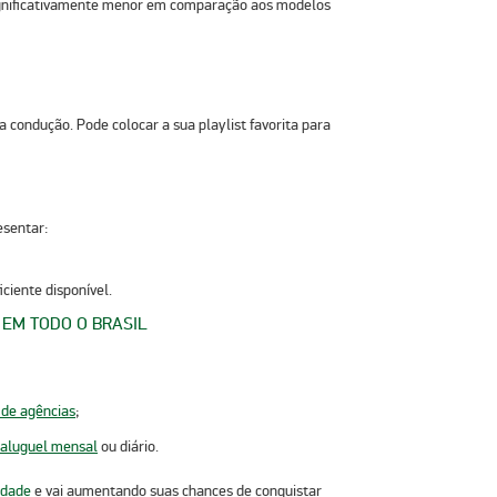
gnificativamente menor
em comparação aos modelos
a condução. Pode colocar a sua playlist favorita para
esentar:
iciente disponível.
 EM TODO O BRASIL
 de agências
;
aluguel mensal
ou diário.
idade
e vai aumentando suas chances de conquistar