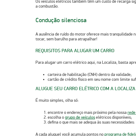
Os veículos elétricos também têm um
custo de recarga si
a combustão.
Condução silenciosa
A
ausência de ruído do motor
oferece mais tranquilidade n
tocar, sem barulho para atrapalhar!
REQUISITOS PARA ALUGAR UM CARRO
Para alugar um carro elétrico aqui, na Localiza, basta apr
carteira de habilitação (CNH) dentro da validade;
cartão de crédito físico em seu nome com limite suf
ALUGUE SEU CARRO ELÉTRICO COM A LOCALIZA
É muito simples, olha só:
encontre o endereço mais próximo pela nossa
rede
escolha o
grupo de veículos
elétricos disponíveis;
defina o que mais se adequa às suas necessidades:
A cada aluguel você acumula pontos no
programa de fidel