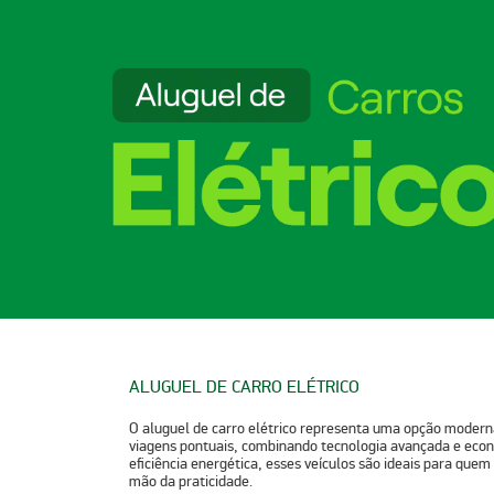
ALUGUEL DE CARRO ELÉTRICO
​O
aluguel de carro elétrico
representa uma opção moderna 
viagens pontuais, combinando tecnologia avançada e eco
eficiência energética, esses veículos são ideais para que
mão da praticidade.