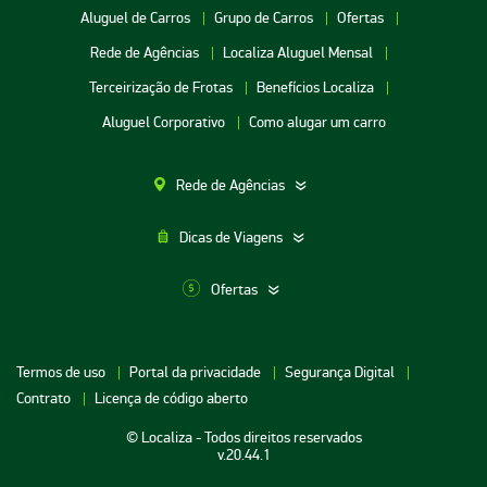
Aluguel de Carros
Grupo de Carros
Ofertas
Rede de Agências
Localiza Aluguel Mensal
Terceirização de Frotas
Benefícios Localiza
Aluguel Corporativo
Como alugar um carro
Rede de Agências
Dicas de Viagens
Ofertas
Aluguel de Carros SP
Termos de uso
Portal da privacidade
Segurança Digital
Aluguel de Carros Porto Alegre
Contrato
Licença de código aberto
Aluguel de Carros RJ
© Localiza - Todos direitos reservados
Aluguel de Carros BH
v.20.44.1
Aluguel de Carros Porto Seguro