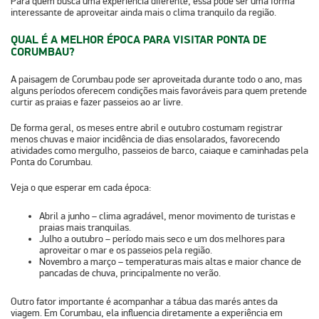
Para quem busca uma experiência diferente, essa pode ser uma forma
interessante de aproveitar ainda mais o clima tranquilo da região.
QUAL É A MELHOR ÉPOCA PARA VISITAR PONTA DE
CORUMBAU?
A paisagem de Corumbau pode ser aproveitada durante todo o ano, mas
alguns períodos oferecem condições mais favoráveis para quem pretende
curtir as praias e fazer passeios ao ar livre.
De forma geral, os meses entre
abril e outubro
costumam registrar
menos chuvas e maior incidência de dias ensolarados, favorecendo
atividades como mergulho, passeios de barco, caiaque e caminhadas pela
Ponta do Corumbau.
Veja o que esperar em cada época:
Abril a junho
– clima agradável, menor movimento de turistas e
praias mais tranquilas.
Julho a outubro
– período mais seco e um dos melhores para
aproveitar o mar e os passeios pela região.
Novembro a março
– temperaturas mais altas e maior chance de
pancadas de chuva, principalmente no verão.
Outro fator importante é acompanhar a
tábua das marés
antes da
viagem. Em Corumbau, ela influencia diretamente a experiência em