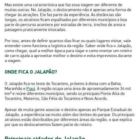
Mas existe uma característica que faz essa viagem ser diferente de
muitas outras. No Jalapão, o deslocamento não é apenas uma forma de
chegar às atrações. Ele faz parte da experiência. As distâncias são
longas, os atrativos ficam espalhados por diferentes municípios e boa
parte do percurso acontece por
estradas de terra, trechos de areia e
paisagens praticamente intocadas
.
Por isso, antes de definir quantos dias ficar ou quais lugares visitar, vale
entender como funciona a logística da região. Saber
onde fica o Jalapão,
como chegar, qual a melhor época para viajar e como montar um roteiro
de carro
ajuda a aproveitar melhor o destino e evita imprevistos durante
a viagem.
ONDE FICA O JALAPÃO?
O Jalapão fica no
leste do Tocantins
, próximo à divisa com a Bahia,
Maranhão e
Piauí
. A região ocupa uma área de aproximadamente
34 mil
km²
e reúne diferentes municípios, sendo os principais
Ponte Alta do
Tocantins, Mateiros, São Félix do Tocantins e Novo Acordo
.
Apesar de muita gente associar o destino apenas ao
Parque Estadual do
Jalapão
, a experiência vai muito além dos limites do parque. Os principais
atrativos estão distribuídos por diferentes áreas da região, o que explica
por que os deslocamentos fazem parte do roteiro.
Principais cidades do Jalapão