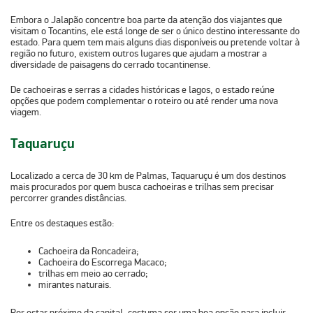
Embora o Jalapão concentre boa parte da atenção dos viajantes que
visitam o Tocantins, ele está longe de ser o único destino interessante do
estado. Para quem tem mais alguns dias disponíveis ou pretende voltar à
região no futuro,
existem outros lugares que ajudam a mostrar a
diversidade de paisagens do cerrado tocantinense.
De cachoeiras e serras a cidades históricas e lagos, o estado reúne
opções que podem complementar o roteiro ou até render uma nova
viagem.
Taquaruçu
Localizado a cerca de
30 km de Palmas
, Taquaruçu é um dos destinos
mais procurados por quem busca cachoeiras e trilhas sem precisar
percorrer grandes distâncias.
Entre os destaques estão:
Cachoeira da Roncadeira;
Cachoeira do Escorrega Macaco;
trilhas em meio ao cerrado;
mirantes naturais.
Por estar próximo da capital, costuma ser uma boa opção para incluir