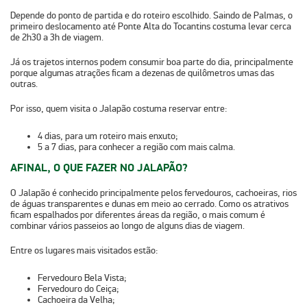
Depende do ponto de partida e do roteiro escolhido. Saindo de Palmas, o
primeiro deslocamento até Ponte Alta do Tocantins costuma levar cerca
de
2h30 a 3h de viagem
.
Já os trajetos internos podem consumir boa parte do dia, principalmente
porque algumas atrações ficam a dezenas de quilômetros umas das
outras.
Por isso, quem visita o Jalapão costuma reservar entre:
4 dias
, para um roteiro mais enxuto;
5 a 7 dias
, para conhecer a região com mais calma.
AFINAL, O QUE FAZER NO JALAPÃO?
O Jalapão é conhecido principalmente pelos
fervedouros, cachoeiras, rios
de águas transparentes e dunas em meio ao cerrado
. Como os atrativos
ficam espalhados por diferentes áreas da região, o mais comum é
combinar vários passeios ao longo de alguns dias de viagem.
Entre os lugares mais visitados estão:
Fervedouro Bela Vista;
Fervedouro do Ceiça;
Cachoeira da Velha;