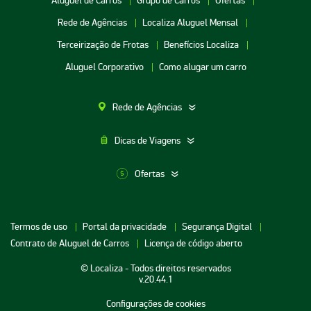
Aluguel de Carros
Grupo de Carros
Ofertas
Rede de Agências
Localiza Aluguel Mensal
Terceirização de Frotas
Benefícios Localiza
Aluguel Corporativo
Como alugar um carro
Rede de Agências
Dicas de Viagens
Ofertas
Aluguel de Carros SP
Termos de uso
Portal da privacidade
Segurança Digital
Aluguel de Carros Porto Alegre
Contrato de Aluguel de Carros
Licença de código aberto
Aluguel de Carros RJ
© Localiza - Todos direitos reservados
Aluguel de Carros BH
v.20.44.1
Aluguel de Carros Porto Seguro
Configurações de cookies