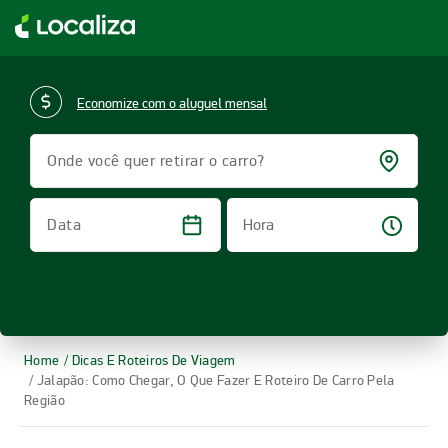
LOCALIZA ALUGUEL DE CARROS | LOCALIZA
Economize com o aluguel mensal
Onde você quer retirar o carro?
Hora
Data
Home
/ Dicas E Roteiros De Viagem
/ Jalapão: Como Chegar, O Que Fazer E Roteiro De Carro Pela
Região