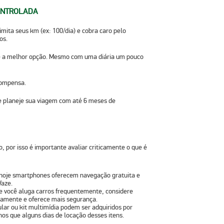
CONTROLADA
mita seus km (ex: 100/dia) e cobra caro pelo
os.
 a melhor opção. Mesmo com uma diária um pouco
 compensa.
 planeje sua viagem com até 6 meses de
, por isso é importante avaliar criticamente o que é
hoje smartphones oferecem navegação gratuita e
Waze.
se você aluga carros frequentemente, considere
damente e oferece mais segurança.
ular ou kit multimídia podem ser adquiridos por
os que alguns dias de locação desses itens.