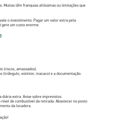
o. Muitas têm franquias altíssimas ou limitações que
vale o investimento. Pagar um valor extra pela
o) gere um custo enorme.
O
io (riscos, amassados).
s (triângulo, extintor, macaco) e a documentação.
diária extra. Avise sobre imprevistos.
nível de combustível da retirada. Abastecer no posto
imento da locadora.
cação!