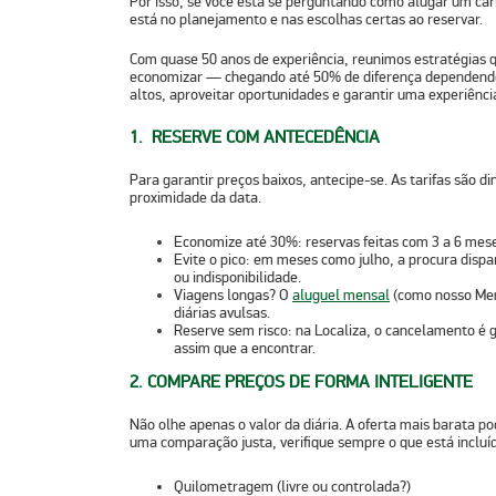
Por isso, se você está se perguntando
como alugar um car
está no planejamento e nas escolhas certas ao reservar.
Com quase 50 anos de experiência, reunimos estratégias 
economizar — chegando até 50% de diferença dependendo d
altos, aproveitar oportunidades e garantir uma experiência 
1. RESERVE COM ANTECEDÊNCIA
Para garantir preços baixos, antecipe-se. As tarifas são 
proximidade da data.
Economize até 30%
: reservas feitas com 3 a 6 me
Evite o pico
: em meses como julho, a procura dispar
ou indisponibilidade.
Viagens longas?
O
aluguel mensal
(como nosso Men
diárias avulsas.
Reserve sem risco:
na Localiza, o cancelamento é gr
assim que a encontrar.
2. COMPARE PREÇOS DE FORMA INTELIGENTE
Não olhe apenas o valor da diária. A oferta mais barata po
uma comparação justa, verifique sempre o que está incluí
Quilometragem (livre ou controlada?)