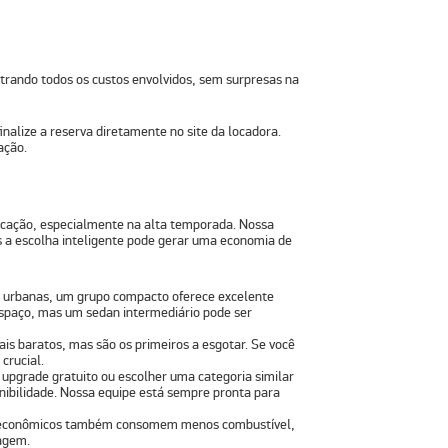
strando todos os custos envolvidos, sem surpresas na
finalize a reserva
diretamente no site da locadora
.
ação.
locação, especialmente na alta temporada. Nossa
as a escolha inteligente pode gerar uma economia de
s urbanas, um
grupo
compacto oferece excelente
espaço, mas um sedan intermediário pode ser
is baratos, mas são os primeiros a esgotar. Se você
crucial.
upgrade gratuito ou escolher uma categoria similar
onibilidade. Nossa equipe está sempre pronta para
 econômicos também consomem menos combustível,
agem.