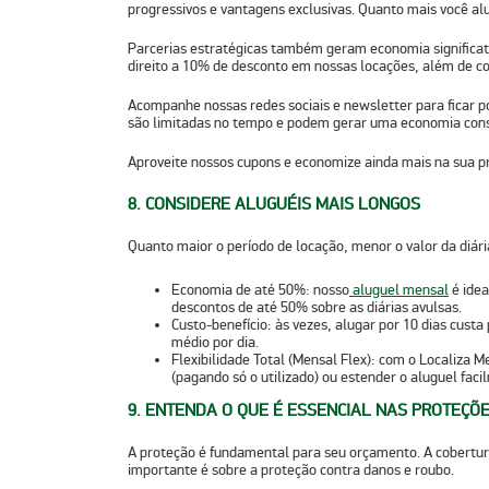
progressivos e vantagens exclusivas. Quanto mais você al
Parcerias estratégicas também geram economia significati
direito a 10% de desconto em nossas locações, além de c
Acompanhe nossas redes sociais e newsletter para ficar p
são limitadas no tempo e podem gerar uma economia cons
Aproveite nossos cupons e economize ainda mais na sua p
8. CONSIDERE ALUGUÉIS MAIS LONGOS
Quanto maior o período de locação, menor o valor da diári
Economia de até 50%:
nosso
aluguel mensal
é idea
descontos de até 50% sobre as diárias avulsas.
Custo-benefício:
às vezes, alugar por 10 dias cust
médio por dia.
Flexibilidade Total (Mensal Flex):
com o Localiza Me
(pagando só o utilizado) ou estender o aluguel faci
9. ENTENDA O QUE É ESSENCIAL NAS PROTEÇÕ
A proteção é fundamental para seu orçamento. A cobertura 
importante é sobre a proteção contra
danos e roubo
.