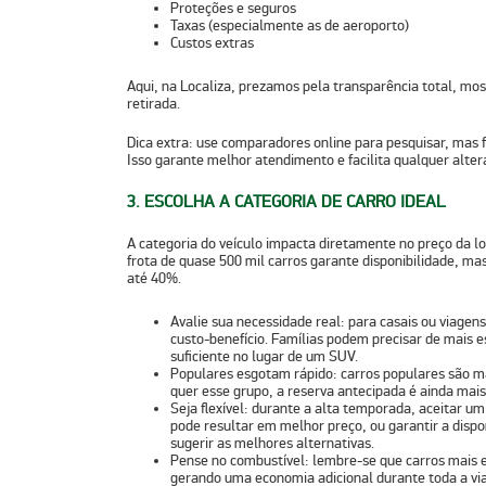
Proteções e seguros
Taxas (especialmente as de aeroporto)
Custos extras
Aqui, na Localiza, prezamos pela transparência total, mo
retirada.
Dica extra:
use comparadores online para pesquisar, mas
Isso garante melhor atendimento e facilita qualquer alter
3. ESCOLHA A CATEGORIA DE CARRO IDEAL
A categoria do veículo impacta diretamente no preço da 
frota de quase 500 mil carros garante disponibilidade, m
até 40%.
Avalie sua necessidade real:
para casais ou viagen
custo-benefício. Famílias podem precisar de mais 
suficiente no lugar de um SUV.
Populares esgotam rápido:
carros populares são ma
quer esse grupo, a reserva antecipada é ainda mais 
Seja flexível:
durante a alta temporada, aceitar um 
pode resultar em melhor preço, ou garantir a disp
sugerir as melhores alternativas.
Pense no combustível:
lembre-se que carros mais
gerando uma economia adicional durante toda a vi