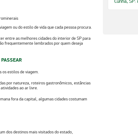
Cunha, SP: 
rominerais
 viagem
ou do
estilo de vida
que cada pessoa procura.
er entre as
melhores cidades do interior de SP para
 são frequentemente
lembrados por quem deseja
A PASSEAR
s os estilos de viagem.
adas por natureza, roteiros gastronômicos, estâncias
atividades ao ar livre.
emana fora da capital, algumas cidades costumam
um dos destinos mais visitados do estado,