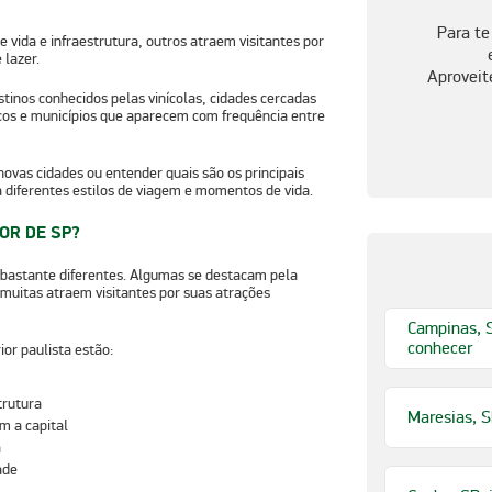
Para te
e vida e infraestrutura
, outros atraem visitantes por
 lazer.
Aproveit
stinos conhecidos pelas vinícolas, cidades cercadas
icos e municípios que aparecem com frequência entre
 novas cidades ou entender
quais são os principais
ra diferentes estilos de viagem e momentos de vida.
OR DE SP?
 bastante diferentes. Algumas se destacam pela
 muitas atraem visitantes por suas
atrações
Campinas, S
conhecer
ior paulista estão:
trutura
Maresias, S
m a capital
a
ade