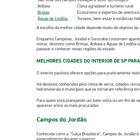
Atibaia
Clima agradável e turismo rural
Brotas
Ecoturismo e esportes de aventura
Águas de Lindóia
Turismo, bem-estar e estâncias hid
A escolha da melhor cidade depende muito do
objetivo da
Enquanto Campinas, Jundiaí e Sorocaba costumam aparec
morar
, destinos como Brotas, Atibaia e Águas de Lindóia
passear e conhecer novas regiões
do estado.
MELHORES CIDADES DO INTERIOR DE SP PAR
O interior paulista oferece opções para praticamente todo
Há destinos conhecidos pelo
clima de serra, cidades cerc
hidrominerais
e municípios que se tornaram
referência em 
Para quem está planejando um bate-volta ou um fim de s
aparecer entre as mais procuradas.
Campos do Jordão
Conhecida como a
“Suíça Brasileira”
, Campos do Jordão é 
especialmente durante o inverno.