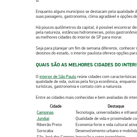
si.
Enquanto alguns municípios se destacam pela
qualidade d
suas
paisagens, gastronomia, clima agradável
e opções de
Há poucos quilômetros da capital, é possível encontrar de
pela natureza, estâncias hidrominerais, polos gastronôm
as
melhores cidades do interior de SP
para morar.
Seja para planejar um fim de semana diferente, conhecer
destinos do estado
, o interior paulista oferece opções pa
QUAIS SÃO AS MELHORES CIDADES DO INTERI
O
interior de São Paulo
reúne cidades com características
qualidade de vida
, outras pela
força econômica
, enquanto
turísticas, gastronomia e contato com a natureza.
Entre as cidades mais conhecidas e bem avaliadas do inter
Cidade
Destaque
Campinas
Tecnologia, universidades e infraes
Jundiaí
Qualidade de vida e proximidade co
Ribeirão Preto
Economia forte e vida cultural ativ
Sorocaba
Desenvolvimento urbano e mobilid
São José dos Campos
Inovação e setor tecnológico