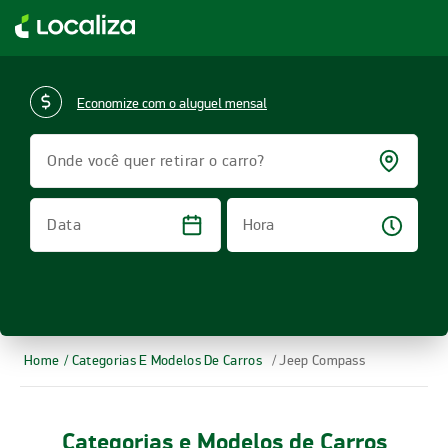
LOCALIZA ALUGUEL DE CARROS | LOCALIZA
Economize com o aluguel mensal
Onde você quer retirar o carro?
Hora
Data
Home
/ Categorias E Modelos De Carros
/ Jeep Compass
Categorias e Modelos de Carros