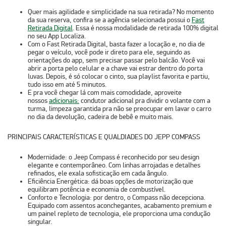
Quer mais agilidade e simplicidade na sua retirada? No momento
da sua reserva, confira se a agência selecionada possui o
Fast
Retirada Digital
. Essa é nossa
modalidade de retirada 100% digital
no seu App Localiza
.
Com o Fast Retirada Digital, basta fazer a locação e, no dia de
pegar o veículo, você pode ir direto para ele, seguindo as
orientações do app, sem precisar passar pelo balcão. Você vai
abrir a porta pelo celular e a chave vai estrar dentro do porta
luvas. Depois, é só colocar o cinto, sua playlist favorita e partiu,
tudo isso em até 5 minutos.
E pra você chegar lá com
mais comodidade
, aproveite
nossos
adicionais:
condutor adicional pra dividir o volante com a
turma, limpeza garantida pra não se preocupar em lavar o carro
no dia da devolução, cadeira de bebê e muito mais.
PRINCIPAIS CARACTERÍSTICAS E QUALDIADES DO JEPP COMPASS
Modernidade
: o Jeep Compass é reconhecido por seu design
elegante e contemporâneo. Com linhas arrojadas e detalhes
refinados, ele exala sofisticação em cada ângulo.
Eficiência Energética:
dá boas opções de motorização que
equilibram potência e economia de combustível.
Conforto e Tecnologia:
por dentro, o Compass não decepciona.
Equipado com assentos aconchegantes, acabamento premium e
um painel repleto de tecnologia, ele proporciona uma condução
singular.