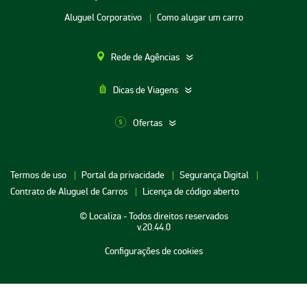
Aluguel Corporativo
Como alugar um carro
Rede de Agências
Dicas de Viagens
Ofertas
Aluguel de Carros SP
Termos de uso
Portal da privacidade
Segurança Digital
Aluguel de Carros Porto Alegre
Contrato de Aluguel de Carros
Licença de código aberto
Aluguel de Carros RJ
© Localiza - Todos direitos reservados
Aluguel de Carros BH
v.20.44.0
Aluguel de Carros Porto Seguro
Configurações de cookies
Aluguel de Carros Cuiabá
Aluguel de Carros Maceio