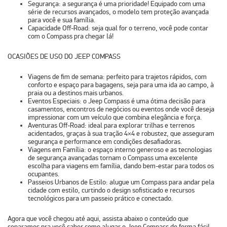
Segurança
: a segurança é uma prioridade! Equipado com uma
série de recursos avançados, o modelo tem proteção avançada
para você e sua família.
Capacidade Off-Road:
seja qual for o terreno, você pode contar
com o Compass pra chegar lá!
OCASIÕES DE USO DO JEEP COMPASS
Viagens de fim de semana:
perfeito para trajetos rápidos, com
conforto e espaço para bagagens, seja para uma ida ao campo, à
praia ou a destinos mais urbanos.
Eventos Especiais:
o Jeep Compass é uma ótima decisão para
casamentos, encontros de negócios ou eventos onde você deseja
impressionar com um veículo que combina elegância e força.
Aventuras Off-Road:
ideal para explorar trilhas e terrenos
acidentados, graças à sua tração 4×4 e robustez, que asseguram
segurança e performance em condições desafiadoras.
Viagens em Família:
o espaço interno generoso e as tecnologias
de segurança avançadas tornam o Compass uma excelente
escolha para viagens em família, dando bem-estar para todos os
ocupantes.
Passeios Urbanos de Estilo:
alugue um Compass para andar pela
cidade com estilo, curtindo o design sofisticado e recursos
tecnológicos para um passeio prático e conectado.
Agora que você chegou até aqui, assista abaixo o conteúdo que
separamos pra você saber como alugar o Jeep Compass de forma fácil.