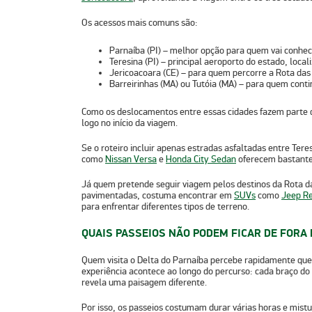
Os acessos mais comuns são:
Parnaíba (PI)
– melhor opção para quem vai conhec
Teresina (PI)
– principal aeroporto do estado, local
Jericoacoara (CE)
– para quem percorre a Rota da
Barreirinhas (MA)
ou
Tutóia (MA)
– para quem conti
Como os deslocamentos entre essas cidades fazem parte da
logo no início da viagem.
Se o roteiro incluir apenas estradas asfaltadas entre
Tere
como
Nissan Versa
e
Honda City Sedan
oferecem bastante 
Já quem pretende seguir viagem pelos
destinos da Rota 
pavimentadas, costuma encontrar em
SUVs
como
Jeep R
para enfrentar diferentes tipos de terreno.
QUAIS PASSEIOS NÃO PODEM FICAR DE FORA 
Quem visita o Delta do Parnaíba percebe rapidamente que 
experiência acontece ao longo do percurso:
cada braço do 
revela uma paisagem diferente.
Por isso, os passeios costumam durar várias horas e mi