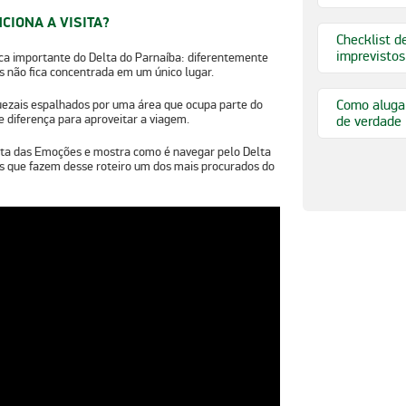
CIONA A VISITA?
Checklist d
imprevistos
ica importante do Delta do Parnaíba:
diferentemente
s não fica concentrada em um único lugar.
Como alugar
uezais
espalhados por uma área que ocupa parte do
e diferença para aproveitar a viagem.
de verdade
ta das Emoções
e mostra como é navegar pelo Delta
s que fazem desse roteiro um dos mais procurados do