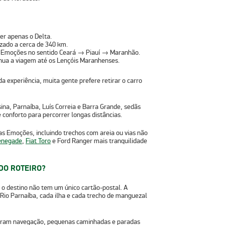
er apenas o Delta.
izado a cerca de 340 km.
s Emoções no sentido Ceará → Piauí → Maranhão.
nua a viagem até os Lençóis Maranhenses.
 experiência, muita gente prefere retirar o carro
sina
,
Parnaíba
,
Luís Correia
e
Barra Grande
, sedãs
conforto para percorrer longas distâncias.
das Emoções
, incluindo trechos com areia ou vias não
enegade
,
Fiat Toro
e
Ford Ranger
mais tranquilidade
DO ROTEIRO?
o destino não tem um único cartão-postal. A
Rio Parnaíba, cada ilha e cada trecho de manguezal
sturam navegação, pequenas caminhadas e paradas