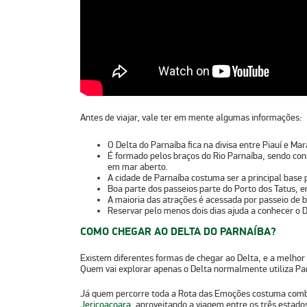
Antes de viajar, vale ter em mente algumas informações:
O
Delta do Parnaíba
fica na divisa entre
Piauí
e
Mar
É formado pelos braços do
Rio Parnaíba
, sendo co
em mar aberto
.
A
cidade de Parnaíba
costuma ser a principal base p
Boa parte dos passeios parte do
Porto dos Tatus
, 
A maioria das atrações é acessada por
passeio de 
Reservar pelo menos
dois dias
ajuda a conhecer o D
COMO CHEGAR AO DELTA DO PARNAÍBA?
Existem diferentes formas de chegar ao Delta, e a melhor
Quem vai explorar apenas o Delta normalmente utiliza
Pa
Já quem percorre toda a
Rota das Emoções
costuma combi
Jericoacoara
, aproveitando a viagem entre os três estado