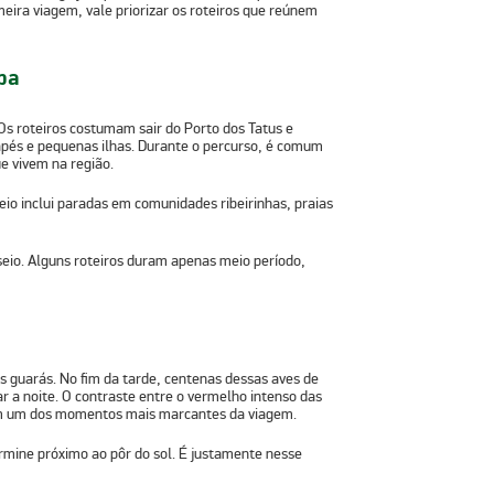
meira viagem, vale priorizar os roteiros que reúnem
íba
 Os roteiros costumam sair do
Porto dos Tatus
e
rapés e pequenas ilhas. Durante o percurso, é comum
e vivem na região.
io inclui paradas em comunidades ribeirinhas, praias
sseio. Alguns roteiros duram apenas meio período,
s guarás
. No fim da tarde, centenas dessas aves de
a noite. O contraste entre o vermelho intenso das
em um dos momentos mais marcantes da viagem.
rmine próximo ao pôr do sol. É justamente nesse