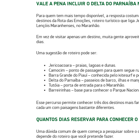
VALE A PENA INCLUIR O DELTA DO PARNAÍBA
Para quem tem mais tempo disponível, a resposta costum
destinos da
Rota das Emoções
, roteiro turístico que liga
J
Lençóis Maranhenses
, no Maranhão.
Em vez de visitar apenas um destino, muita gente aprovei
dias.
Uma sugestão de roteiro pode ser:
Jericoacoara
– praias, lagoas e dunas.
Camocim
– ponto de passagem para quem segue ru
Barra Grande do Piauí
– conhecida pelo kitesurf e p
Delta do Parnaíba
– passeios de barco, ilhas e man
Tutóia
– porta de entrada para o Maranhão.
Barreirinhas
– base para conhecer o
Parque Nacion
Esse percurso permite conhecer três dos destinos mais fa
cada um com paisagens bastante diferentes.
QUANTOS DIAS RESERVAR PARA CONHECER O 
Uma dúvida comum de quem começa a pesquisar sobre o d
depende do roteiro que você pretende fazer.