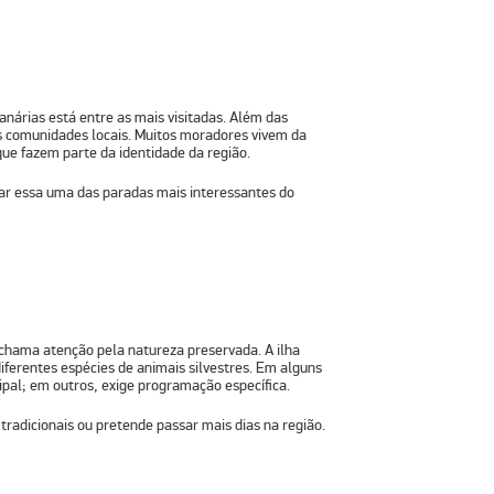
Canárias
está entre as mais visitadas. Além das
as comunidades locais. Muitos moradores vivem da
que fazem parte da identidade da região.
ar essa uma das paradas mais interessantes do
chama atenção pela natureza preservada. A ilha
diferentes espécies de animais silvestres. Em alguns
ipal; em outros, exige programação específica.
radicionais ou pretende passar mais dias na região.