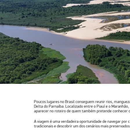
Poucos lugares no Brasil conseguem reunir rios, mangu
Delta do Parnaíba
. Localizado entre o
Piauí
e o
Maranhão
,
aparecer no roteiro de quem também pretende conhecer 
A viagem é uma verdadeira oportunidade de navegar por 
tradicionais e descobrir um dos cenários mais preservados d