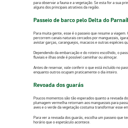
para observar a fauna e a vegetação. Se esta for a sua pri
alguns dos principais atrativos da região.
Passeio de barco pelo Delta do Parna
Para muita gente, esse é o passeio que resume a viagem.
percorrem canais naturais cercados por
manguezais
, iga
avistar garças, caranguejos, macacos e outras espécies qu
Dependendo da embarcação e do roteiro escolhido, o passe
fluviais e ilhas onde é possível caminhar ou almoçar.
Antes de reservar, vale conferir o que está incluído no pa
enquanto outros ocupam praticamente o dia inteiro.
Revoada dos guarás
Poucos momentos são tão esperados quanto a
revoada do
plumagem vermelha retornam aos manguezais para passar 
aves e o verde da vegetação costuma transformar esse 
Para ver a revoada dos guarás, escolha um passeio que te
horário que o espetáculo acontece.