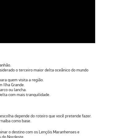
anhão
.
nsiderado o
terceiro maior delta oceânico do mundo
ara quem visita a região.
em Ilha Grande.
barco
ou lancha.
elta com mais tranquilidade.
 escolha depende do roteiro que você pretende fazer.
rnaíba
como base.
nar o destino com os
Lençóis Maranhenses
e
s do Nordeste.