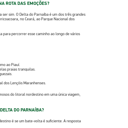
 NA ROTA DAS EMOÇÕES?
a ser sim. O
Delta do Parnaíba
é um dos três grandes
ericoacoara
, no Ceará, ao
Parque Nacional dos
ta para percorrer esse caminho ao longo de vários
mo ao Piauí.
elas praias tranquilas.
guezais.
al dos Lençóis Maranhenses
.
mosos do litoral nordestino em uma única viagem,
DELTA DO PARNAÍBA?
estino é se
um bate-volta é suficiente
. A resposta