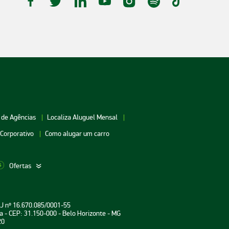
 de Agências
Localiza Aluguel Mensal
 Corporativo
Como alugar um carro
Ofertas
aceio
Aluguel de Carros Vitória
Aluguel de Carros Londri
PJ nº 16.670.085/0001-55
oiânia
Aluguel de Carros Salvador
Aluguel de Carros Teresin
a - CEP: 31.150-000 - Belo Horizonte - MG
20
uarulhos
Aluguel de Carros Curitiba
Aluguel de Carros João P