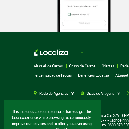
Aluguel de Carros
Grupo de Carros
Ofertas
Rede
Terceirização de Frotas
Benefícios Localiza
Aluguel
Rede de Agências
Dicas de Viagens
Aluguel de Carros SP
Aluguel de Carros M
This site uses cookies to ensure that you get the
Informações ao consumidor: Localiza Rent a Car S/A - CN
best experience while browsing, to continuously
Aluguel de Carros Porto Alegre
Aluguel de Carros G
Sede: Avenida Bernardo Vasconcelos, n° 377 - Cachoeirinh
improve our services and to offer you advertising
Central de Reservas e Assistência a Clientes: 0800 979 20
Aluguel de Carros RJ
Aluguel de Carros G