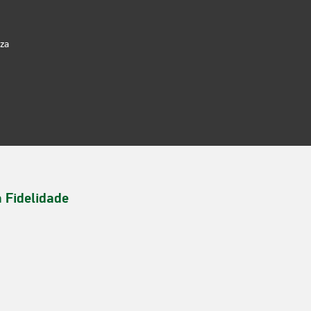
iza
a Fidelidade