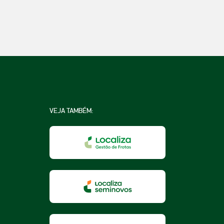
VEJA TAMBÉM:
na
a
essoa