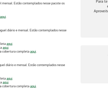
Para te
guel mensal. Estão contemplados nesse pacote
os
Aproveit
aqui
.
aluguel diário e mensal. Estão contemplados
nesse
pleta
aqui
.
ta
aqui
.
 a cobertura completa
aqui
.
luguel diário e mensal. Estão contemplados
nesse
pleta
aqui
.
ta
aqui
.
 a cobertura completa
aqui
.