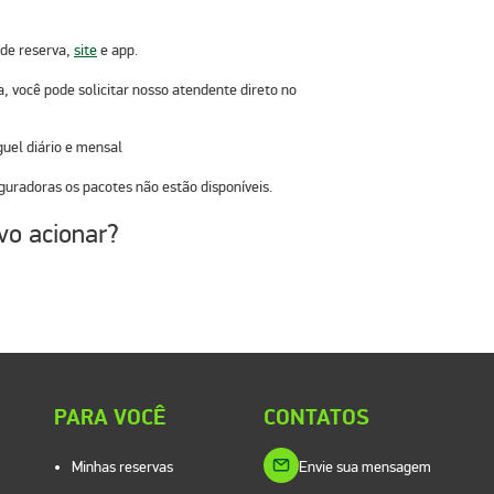
 de reserva,
site
e app.
, você pode solicitar nosso atendente direto no
guel diário e mensal
guradoras os pacotes não estão disponíveis.
vo acionar?
PARA VOCÊ
CONTATOS
Minhas reservas
Envie sua mensagem