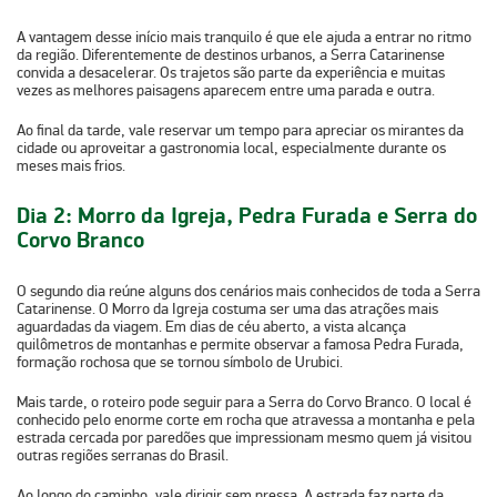
A vantagem desse início mais tranquilo é que ele ajuda a entrar no ritmo
da região. Diferentemente de destinos urbanos,
a Serra Catarinense
convida a desacelerar.
Os trajetos são parte da experiência e muitas
vezes as melhores paisagens aparecem entre uma parada e outra.
Ao final da tarde, vale reservar um tempo para apreciar os mirantes da
cidade ou aproveitar a gastronomia local, especialmente durante os
meses mais frios.
Dia 2: Morro da Igreja, Pedra Furada e Serra do
Corvo Branco
O segundo dia reúne alguns dos cenários mais conhecidos de toda a Serra
Catarinense. O
Morro da Igreja costuma ser uma das atrações mais
aguardadas da viagem.
Em dias de céu aberto, a vista alcança
quilômetros de montanhas e permite observar a famosa Pedra Furada,
formação rochosa que se tornou símbolo de Urubici.
Mais tarde, o roteiro pode seguir para a Serra do Corvo Branco. O local é
conhecido pelo
enorme corte em rocha que atravessa a montanha e pela
estrada cercada por paredões
que impressionam mesmo quem já visitou
outras regiões serranas do Brasil.
Ao longo do caminho, vale dirigir sem pressa. A estrada faz parte da