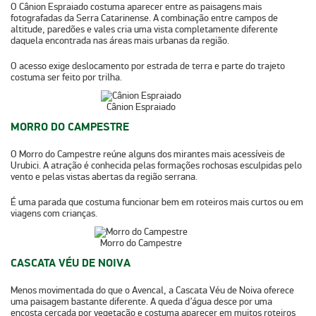
O Cânion Espraiado costuma aparecer entre as paisagens mais
fotografadas da Serra Catarinense. A combinação entre
campos de
altitude, paredões e vales
cria uma vista completamente diferente
daquela encontrada nas áreas mais urbanas da região.
O acesso exige deslocamento por estrada de terra e parte do trajeto
costuma ser feito por trilha.
Cânion Espraiado
MORRO DO CAMPESTRE
O Morro do Campestre reúne alguns dos mirantes mais acessíveis de
Urubici. A atração é conhecida pelas
formações rochosas esculpidas pelo
vento e pelas vistas abertas
da região serrana.
É uma parada que costuma funcionar bem em roteiros mais curtos ou em
viagens com crianças.
Morro do Campestre
CASCATA VÉU DE NOIVA
Menos movimentada do que o Avencal, a Cascata Véu de Noiva oferece
uma paisagem bastante diferente. A
queda d’água desce por uma
encosta cercada por vegetação
e costuma aparecer em muitos roteiros