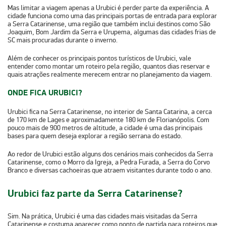
Mas limitar a viagem apenas a Urubici é perder parte da experiência. A
cidade funciona como uma das principais portas de entrada para explorar
a Serra Catarinense, uma região que também inclui destinos como
São
Joaquim, Bom Jardim da Serra e Urupema
, algumas das cidades frias de
SC mais procuradas durante o inverno.
Além de conhecer os principais pontos turísticos de Urubici, vale
entender como montar um roteiro pela região, quantos dias reservar e
quais atrações realmente merecem entrar no planejamento da viagem.
ONDE FICA URUBICI?
Urubici fica na
Serra Catarinense
, no interior de Santa Catarina, a cerca
de
170 km de Lages
e aproximadamente
180 km de Florianópolis
. Com
pouco mais de 900 metros de altitude, a cidade é uma das principais
bases para quem deseja explorar a região serrana do estado.
Ao redor de Urubici estão alguns dos cenários mais conhecidos da Serra
Catarinense, como o
Morro da Igreja
, a
Pedra Furada
, a
Serra do Corvo
Branco
e diversas cachoeiras que atraem visitantes durante todo o ano.
Urubici faz parte da Serra Catarinense?
Sim. Na prática, Urubici é uma das cidades mais visitadas da Serra
Catarinense e costuma aparecer como ponto de partida para roteiros que