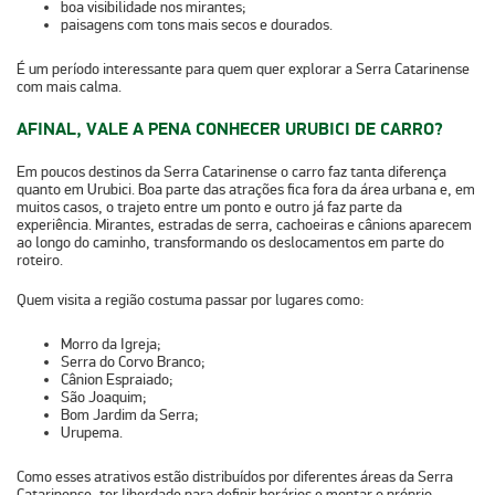
boa visibilidade nos mirantes;
paisagens com tons mais secos e dourados.
É um período interessante para quem quer explorar a Serra Catarinense
com mais calma.
AFINAL, VALE A PENA CONHECER URUBICI DE CARRO?
Em poucos destinos da Serra Catarinense o carro faz tanta diferença
quanto em Urubici.
Boa parte das atrações fica fora da área urbana
e, em
muitos casos, o trajeto entre um ponto e outro já faz parte da
experiência. Mirantes, estradas de serra, cachoeiras e cânions aparecem
ao longo do caminho, transformando os deslocamentos em parte do
roteiro.
Quem visita a região costuma passar por lugares como:
Morro da Igreja;
Serra do Corvo Branco;
Cânion Espraiado;
São Joaquim;
Bom Jardim da Serra;
Urupema.
Como esses atrativos estão distribuídos por diferentes áreas da Serra
Catarinense, ter liberdade para definir horários e montar o próprio