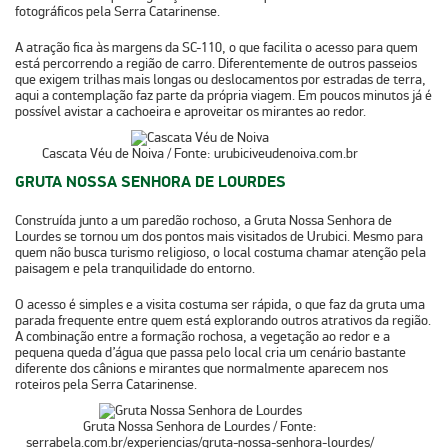
fotográficos pela Serra Catarinense.
A atração fica às margens da
SC-110
, o que facilita o acesso para quem
está percorrendo a região de carro. Diferentemente de outros passeios
que exigem trilhas mais longas ou deslocamentos por estradas de terra,
aqui a contemplação faz parte da própria viagem. Em poucos minutos já é
possível avistar a cachoeira e aproveitar os mirantes ao redor.
Cascata Véu de Noiva / Fonte: urubiciveudenoiva.com.br
GRUTA NOSSA SENHORA DE LOURDES
Construída junto a um paredão rochoso, a Gruta Nossa Senhora de
Lourdes se tornou um dos pontos mais visitados de Urubici. Mesmo para
quem não busca turismo religioso, o local costuma chamar atenção pela
paisagem e pela tranquilidade do entorno.
O acesso é simples e a visita costuma ser rápida, o que faz da gruta uma
parada frequente entre quem está explorando outros atrativos da região.
A combinação entre a
formação rochosa, a vegetação ao redor e a
pequena queda d’água
que passa pelo local cria um cenário bastante
diferente dos cânions e mirantes que normalmente aparecem nos
roteiros pela Serra Catarinense.
Gruta Nossa Senhora de Lourdes / Fonte:
serrabela.com.br/experiencias/gruta-nossa-senhora-lourdes/