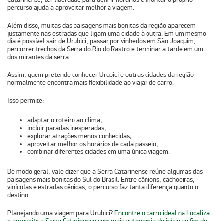
percurso ajuda a aproveitar melhor a viagem.
Além disso, muitas das paisagens mais bonitas da região aparecem
justamente nas
estradas que ligam uma cidade à outr
a. Em um mesmo
dia é possível sair de Urubici, passar por vinhedos em São Joaquim,
percorrer trechos da Serra do Rio do Rastro e terminar a tarde em um
dos mirantes da serra.
Assim, quem pretende conhecer Urubici e outras cidades da região
normalmente encontra mais flexibilidade ao viajar de carro.
Isso permite:
adaptar o roteiro ao clima;
incluir paradas inesperadas;
explorar atrações menos conhecidas;
aproveitar melhor os horários de cada passeio;
combinar diferentes cidades em uma única viagem.
De modo geral, vale dizer que a Serra Catarinense reúne algumas das
paisagens mais bonitas do Sul do Brasil. Entre cânions, cachoeiras,
vinícolas e estradas cênicas, o percurso faz tanta diferença quanto o
destino.
Planejando uma viagem para Urubici?
Encontre o carro ideal na Localiza
e aproveite a Serra Catarinense com mais autonomia do início ao fim do