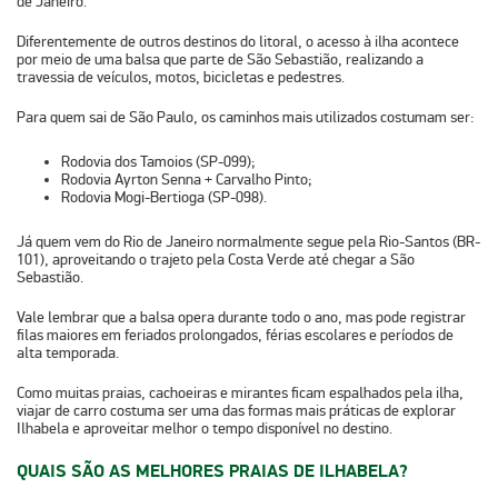
de Janeiro
.
Diferentemente de outros destinos do litoral, o acesso à ilha acontece
por meio de uma
balsa que parte de São Sebastião
, realizando a
travessia de veículos, motos, bicicletas e pedestres.
Para quem sai de São Paulo, os caminhos mais utilizados costumam ser:
Rodovia dos Tamoios (SP-099)
;
Rodovia Ayrton Senna + Carvalho Pinto
;
Rodovia Mogi-Bertioga (SP-098)
.
Já quem vem do Rio de Janeiro normalmente segue pela
Rio-Santos (BR-
101)
, aproveitando o trajeto pela Costa Verde até chegar a São
Sebastião.
Vale lembrar que a balsa opera durante todo o ano, mas pode registrar
filas maiores em feriados prolongados, férias escolares e períodos de
alta temporada.
Como muitas
praias, cachoeiras e mirantes
ficam espalhados pela ilha,
viajar de carro costuma ser uma das formas mais práticas de explorar
Ilhabela e aproveitar melhor o tempo disponível no destino.
QUAIS SÃO AS MELHORES PRAIAS DE ILHABELA?