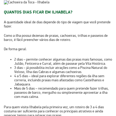
QUANTOS DIAS FICAR EM ILHABELA?
A quantidade ideal de dias depende do tipo de viagem que você pretende
fazer.
Como a ilha possui dezenas de praias, cachoeiras, trilhas e passeios de
barco, é fácil preencher vários dias de roteiro.
De forma geral:
2 dias
– permite conhecer algumas das praias mais famosas, como
Julião, Feiticeira e Curral, além de passear pela Vila Histórica.
3 dias
– já possibilita incluir atrações como a Piscina Natural do
Veloso, Ilha das Cabras e algumas cachoeiras.
4 a 5 dias
– ideal para explorar diferentes regiões da ilha sem
correria, incluindo praias mais afastadas como Castelhanos e
Jabaquara.
Mais de 5 dias
– recomendado para quem pretende fazer trilhas,
passeios de barco, mergulho ou simplesmente aproveitar a ilha
com mais calma.
Para quem visita Ilhabela pela primeira vez, um roteiro de
3 a 4 dias
costuma ser suficiente para conhecer os principais atrativos e ainda
reservar tempo para relaxar nas praias.