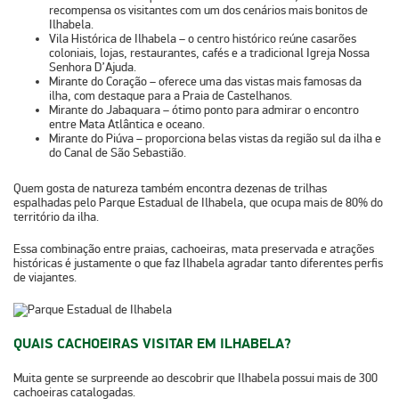
recompensa os visitantes com um dos cenários mais bonitos de
Ilhabela.
Vila Histórica de Ilhabela
– o centro histórico reúne casarões
coloniais, lojas, restaurantes, cafés e a tradicional Igreja Nossa
Senhora D’Ajuda.
Mirante do Coração
– oferece uma das vistas mais famosas da
ilha, com destaque para a Praia de Castelhanos.
Mirante do Jabaquara
– ótimo ponto para admirar o encontro
entre Mata Atlântica e oceano.
Mirante do Piúva
– proporciona belas vistas da região sul da ilha e
do Canal de São Sebastião.
Quem gosta de natureza também encontra dezenas de trilhas
espalhadas pelo
Parque Estadual de Ilhabela
, que ocupa
mais de 80% do
território
da ilha.
Essa combinação entre praias, cachoeiras, mata preservada e atrações
históricas é justamente o que faz Ilhabela agradar tanto diferentes perfis
de viajantes.
QUAIS CACHOEIRAS VISITAR EM ILHABELA?
Muita gente se surpreende ao descobrir que Ilhabela possui
mais de 300
cachoeiras
catalogadas.