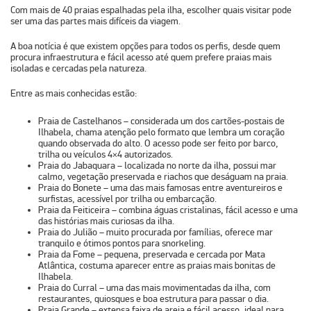
Com mais de 40 praias espalhadas pela ilha, escolher quais visitar pode
ser uma das partes mais difíceis da viagem.
A boa notícia é que
existem opções para todos os perfis,
desde quem
procura infraestrutura e fácil acesso até quem prefere praias mais
isoladas e cercadas pela natureza.
Entre as mais conhecidas estão:
Praia de Castelhanos
– considerada um dos cartões-postais de
Ilhabela, chama atenção pelo formato que lembra um coração
quando observada do alto. O acesso pode ser feito por barco,
trilha ou veículos 4×4 autorizados.
Praia do Jabaquara
– localizada no norte da ilha, possui mar
calmo, vegetação preservada e riachos que deságuam na praia.
Praia do Bonete
– uma das mais famosas entre aventureiros e
surfistas, acessível por trilha ou embarcação.
Praia da Feiticeira
– combina águas cristalinas, fácil acesso e uma
das histórias mais curiosas da ilha.
Praia do Julião
– muito procurada por famílias, oferece mar
tranquilo e ótimos pontos para snorkeling.
Praia da Fome –
pequena, preservada e cercada por Mata
Atlântica, costuma aparecer entre as praias mais bonitas de
Ilhabela.
Praia do Curral
– uma das mais movimentadas da ilha, com
restaurantes, quiosques e boa estrutura para passar o dia.
Praia Grande
– extensa faixa de areia e fácil acesso, ideal para