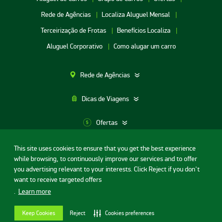
Rede de Agências
Localiza Aluguel Mensal
Terceirização de Frotas
Benefícios Localiza
Aluguel Corporativo
Como alugar um carro
Rede de Agências
Dicas de Viagens
Ofertas
This site uses cookies to ensure that you get the best experience
Aluguel de Carros SP
while browsing, to continuously improve our services and to offer
Termos de uso
Portal da privacidade
Segurança Digital
Aluguel de Carros Porto Alegre
you advertising relevant to your interests. Click Reject if you don't
Contrato
Licença de código aberto
want to receive targeted offers
Aluguel de Carros RJ
© Localiza - Todos direitos reservados
.
Learn more
Aluguel de Carros BH
v.20.44.1
Aluguel de Carros Porto Seguro
Keep Cookies
Reject
Cookies preferences
Configurações de cookies