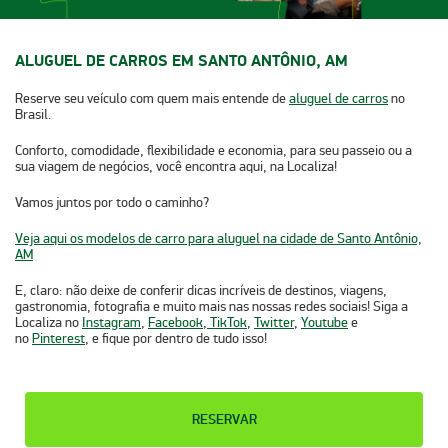
ALUGUEL DE CARROS EM SANTO ANTÔNIO, AM
Reserve seu veículo com quem mais entende de
aluguel de carros
no
Brasil.
Conforto, comodidade, flexibilidade e economia, para seu passeio ou a
sua viagem de negócios, você encontra aqui, na Localiza!
Vamos juntos por todo o caminho?
Veja aqui os modelos de carro para aluguel na cidade de Santo Antônio,
AM
E, claro: não deixe de conferir dicas incríveis de destinos, viagens,
gastronomia, fotografia e muito mais nas nossas redes sociais! Siga a
Localiza no
Instagram
,
Facebook
,
TikTok
,
Twitter
,
Youtube
e
no
Pinterest
, e fique por dentro de tudo isso!
RESERVAR