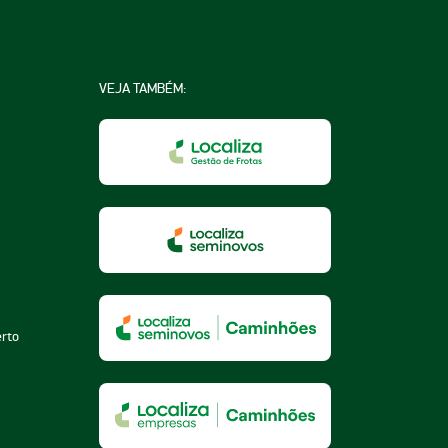
VEJA TAMBÉM:
na
a
essoa
erto
za