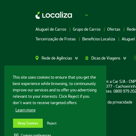
Aluguel de Carros
Grupo de Carros
Ofertas
Rede
Terceirização de Frotas
Benefícios Localiza
Aluguel
Rede de Agências
Dicas de Viagens
Aluguel de Carros SP
Aluguel de Carros M
This site uses cookies to ensure that you get the
Informações ao consumidor: Localiza Rent a Car S/A - CN
best experience while browsing, to continuously
Aluguel de Carros Porto Alegre
Aluguel de Carros G
Sede: Avenida Bernardo Vasconcelos, n° 377 - Cachoeirinh
improve our services and to offer you advertising
Central de Reservas e Assistência a Clientes: 0800 979 20
Aluguel de Carros RJ
Aluguel de Carros G
relevant to your interests. Click Reject if you
Mapa do site
Termos de uso
Portal da privacidade
don't want to receive targeted offers
Aluguel de Carros BH
Aluguel de Carros N
.
Learn more
© Localiza - Todos direitos reservados
Aluguel de Carros Porto
Aluguel de Carros R
v.20.44.1
Seguro
Aluguel de Carros 
Keep Cookies
Reject
Configurações de cookies
Aluguel de Carros Cuiabá
Cookies preferences