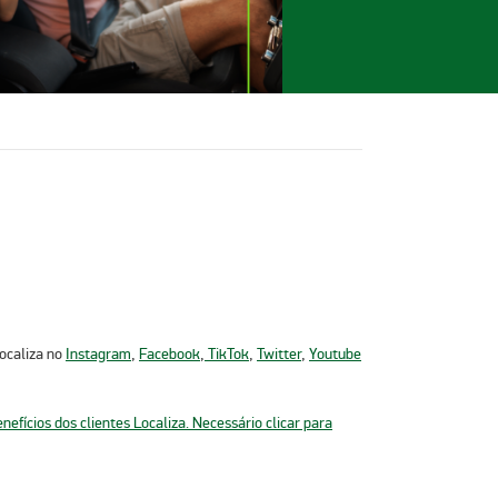
Localiza no
Instagram
,
Facebook
,
TikTok
,
Twitter
,
Youtube