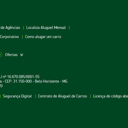
 de Agências
Localiza Aluguel Mensal
 Corporativo
Como alugar um carro
Ofertas
aceio
Aluguel de Carros Vitória
Aluguel de Carros Londri
PJ nº 16.670.085/0001-55
oiânia
Aluguel de Carros Salvador
Aluguel de Carros Teresin
a - CEP: 31.150-000 - Belo Horizonte - MG
20
uarulhos
Aluguel de Carros Curitiba
Aluguel de Carros João P
Segurança Digital
Contrato de Aluguel de Carros
Licença de código ab
atal
Aluguel de Carros Aracaju
Aluguel de Carros
Florianópolis
ecife
Aluguel de Carros Brasília
Aluguel de Carros Fortale
Belém