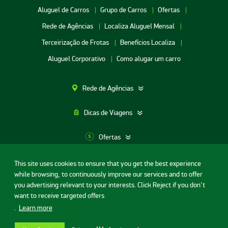
Aluguel de Carros
Grupo de Carros
Ofertas
Rede de Agências
Localiza Aluguel Mensal
Terceirização de Frotas
Benefícios Localiza
Aluguel Corporativo
Como alugar um carro
Rede de Agências
Dicas de Viagens
Ofertas
This site uses cookies to ensure that you get the best experience
Aluguel de Carros SP
while browsing, to continuously improve our services and to offer
Termos de uso
Portal da privacidade
Segurança Digital
Aluguel de Carros Porto Alegre
you advertising relevant to your interests. Click Reject if you don't
Contrato de Aluguel de Carros
Licença de código aberto
want to receive targeted offers
Aluguel de Carros RJ
© Localiza - Todos direitos reservados
.
Learn more
Aluguel de Carros BH
v.20.44.0