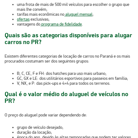
uma frota de
mais de 500 mil veículos
para escolher o grupo que
mais lhe convém;
tarifas mais econômicas
no
aluguel mensal
;
ofertas
exclusivas;
vantagens do
programa de fidelidade
.
Quais são as categorias disponíveis para alugar
carros no PR?
Existem diferentes categorias de locação de carros no Paraná e os mais
procurados costumam ser dos seguintes grupos:
B, C, CE, F e FH:
dos hatches para uso mais urbano;
GC, GX e LE:
dos utilitários esportivos para passeios em família;
V, NX, e P:
das pick-ups e 4×4 para todos os terrenos.
Qual é o valor médio do aluguel de veículos no
PR?
O preço do aluguel pode variar dependendo de:
grupo de veículo desejado;
duração da locação;
época do ano, devido às altas temporadas que podem ter valores