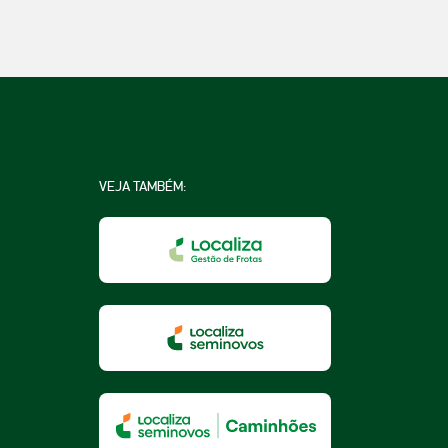
VEJA TAMBÉM:
na
a
essoa