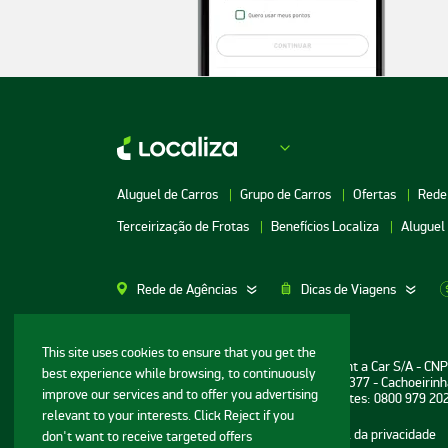
Aluguel de Carros
Grupo de Carros
Ofertas
Rede
Terceirização de Frotas
Benefícios Localiza
Aluguel
Rede de Agências
Dicas de Viagens
Aluguel de Carros SP
Aluguel de Carros M
This site uses cookies to ensure that you get the
Informações ao consumidor: Localiza Rent a Car S/A - CN
best experience while browsing, to continuously
Aluguel de Carros Porto Alegre
Aluguel de Carros G
Sede: Avenida Bernardo Vasconcelos, n° 377 - Cachoeirinh
improve our services and to offer you advertising
Central de Reservas e Assistência a Clientes: 0800 979 20
Aluguel de Carros RJ
Aluguel de Carros G
relevant to your interests. Click Reject if you
Mapa do site
Termos de uso
Portal da privacidade
don't want to receive targeted offers
Aluguel de Carros BH
Aluguel de Carros N