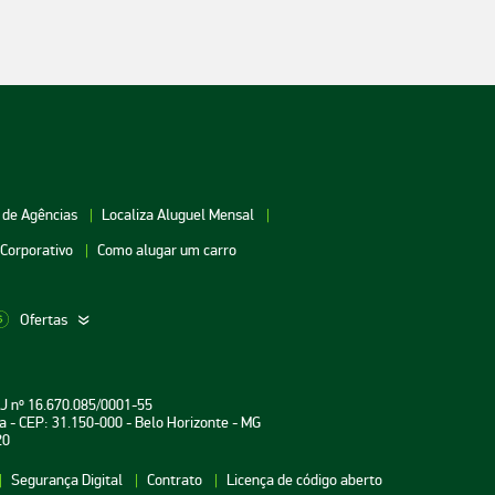
 de Agências
Localiza Aluguel Mensal
 Corporativo
Como alugar um carro
Ofertas
aceio
Aluguel de Carros Vitória
Aluguel de Carros Londri
PJ nº 16.670.085/0001-55
oiânia
Aluguel de Carros Salvador
Aluguel de Carros Teresin
a - CEP: 31.150-000 - Belo Horizonte - MG
20
uarulhos
Aluguel de Carros Curitiba
Aluguel de Carros João P
Segurança Digital
Contrato
Licença de código aberto
atal
Aluguel de Carros Aracaju
Aluguel de Carros