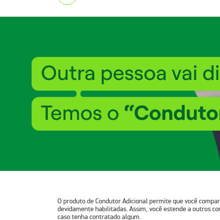
O produto de
Condutor Adicional
permite que você compart
devidamente habilitadas. Assim, você estende a outros co
caso tenha contratado algum.