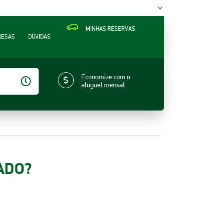
MINHAS RESERVAS
RESAS
DÚVIDAS
Economize com o
aluguel mensal
ADO?