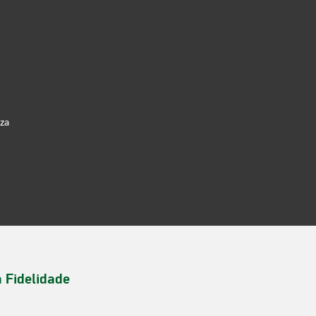
iza
a Fidelidade