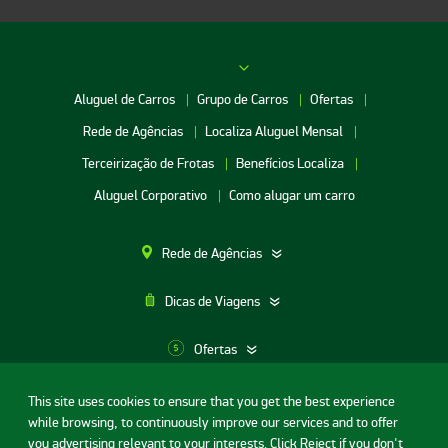
Aluguel de Carros
Grupo de Carros
Ofertas
Rede de Agências
Localiza Aluguel Mensal
Terceirização de Frotas
Benefícios Localiza
Aluguel Corporativo
Como alugar um carro
Rede de Agências
Dicas de Viagens
Ofertas
This site uses cookies to ensure that you get the best experience
Aluguel de Carros SP
while browsing, to continuously improve our services and to offer
Termos de uso
Portal da privacidade
Segurança Digital
Aluguel de Carros Porto Alegre
you advertising relevant to your interests. Click Reject if you don't