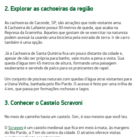
2. Explorar as cachoeiras da região
As cachoeiras de Caconde, SP, são atrações que todo visitante ama.
A
C
achoeira do Lafaiete
possui 30 metros de queda, que acaba na
Represa da Graminha. Aqueles que gostam de se exercitar na natureza
podem acessá-la usando uma bicicleta pela estrada de terra. Ir de carro
também é uma opção.
Já a
Cachoeira de Santa Quitéria
fica um pouco distante da cidade e,
apesar de não ser própria para banho, vale muito a pena a visita. Sua
queda d’água tem 45 metros de altura, formando uma paisagem
exuberante e servindo de palco para os praticantes de rapel.
Um conjunto de piscinas naturais com quedas d’água atrai visitantes para
a
Usina Velha
, banhada pelo Rio Pardo. O acesso é feito por uma trilha de
4 km, que passa por formações rochosas e lagos.
3. Conhecer o Castelo Scravoni
No meio do caminho havia um castelo. Sim, é isso mesmo que você leu.
O
Scravoni
é um castelo medieval que fica em meio à mata, às margens
do Rio Pardo, a
7 km do centro da cidade
. O atrativo oferece visitas