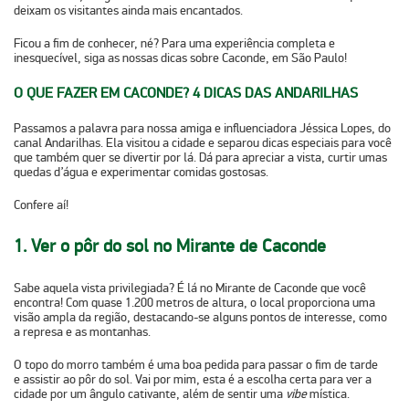
deixam os visitantes ainda mais encantados.
Ficou a fim de conhecer, né? Para uma experiência completa e
inesquecível, siga as nossas dicas sobre
Caconde, em São Paulo
!
O QUE FAZER EM CACONDE? 4 DICAS DAS ANDARILHAS
Passamos a palavra para nossa amiga e influenciadora Jéssica Lopes, do
canal Andarilhas. Ela visitou a cidade e separou dicas especiais para você
que também quer se divertir por lá. Dá para apreciar a vista, curtir umas
quedas d’água e experimentar comidas gostosas.
Confere aí!
1. Ver o pôr do sol no Mirante de Caconde
Sabe aquela vista privilegiada? É lá no Mirante de Caconde que você
encontra! Com quase 1.200 metros de altura, o local proporciona uma
visão ampla da região, destacando-se alguns pontos de interesse, como
a represa e as montanhas.
O topo do morro também é uma boa pedida para passar o fim de tarde
e
assistir ao pôr do sol
. Vai por mim, esta é a escolha certa para ver a
cidade por um ângulo cativante, além de sentir uma
vibe
mística.