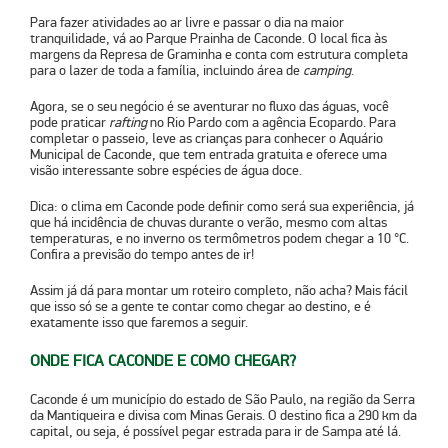
Para fazer atividades ao ar livre e passar o dia na maior
tranquilidade, vá ao
Parque Prainha de Caconde
. O local fica às
margens da Represa de Graminha e conta com estrutura completa
para o lazer de toda a família, incluindo área de
camping
.
Agora, se o seu negócio é se aventurar no fluxo das águas, você
pode praticar
rafting
no Rio Pardo
com a agência Ecopardo. Para
completar o passeio, leve as crianças para conhecer o
Aquário
Municipal de Caconde
, que tem entrada gratuita e oferece uma
visão interessante sobre espécies de água doce.
Dica: o clima em Caconde pode definir como será sua experiência, já
que há incidência de chuvas durante o verão, mesmo com altas
temperaturas, e no inverno os termômetros podem chegar a 10 °C.
Confira a previsão do tempo antes de ir!
Assim já dá para montar um roteiro completo, não acha? Mais fácil
que isso só se a gente te contar como chegar ao destino, e é
exatamente isso que faremos a seguir.
ONDE FICA CACONDE E COMO CHEGAR?
Caconde é um município do
estado de São Paulo
, na região da Serra
da Mantiqueira e divisa com Minas Gerais. O destino fica a 290 km da
capital, ou seja, é possível pegar estrada para ir de Sampa até lá.