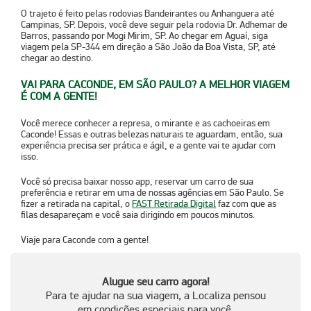
O trajeto é feito pelas rodovias
Bandeirantes
ou
Anhanguera
até
Campinas, SP. Depois, você deve seguir pela rodovia
Dr. Adhemar de
Barros
, passando por Mogi Mirim, SP. Ao chegar em Aguaí, siga
viagem pela
SP-344
em direção a São João da Boa Vista, SP, até
chegar ao destino.
VAI PARA CACONDE, EM SÃO PAULO? A MELHOR VIAGEM
É COM A GENTE!
Você merece conhecer a represa, o mirante e as cachoeiras em
Caconde! Essas e outras belezas naturais te aguardam, então, sua
experiência precisa ser prática e ágil, e a gente vai te ajudar com
isso.
Você só precisa
baixar nosso app
, reservar um carro de sua
preferência e retirar em uma de nossas agências em São Paulo. Se
fizer a retirada na capital, o
FAST Retirada Digital
faz com que as
filas desapareçam e você saia dirigindo em poucos minutos.
Viaje para
Caconde
com a gente!
Alugue seu carro agora!
Para te ajudar na sua viagem, a Localiza pensou
em condições especiais para você.