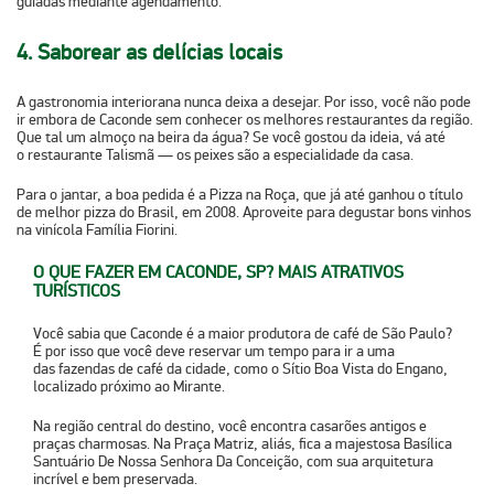
guiadas mediante agendamento.
4. Saborear as delícias locais
A gastronomia interiorana nunca deixa a desejar. Por isso, você não pode
ir embora de Caconde sem conhecer os melhores restaurantes da região.
Que tal um almoço na beira da água? Se você gostou da ideia, vá até
o
restaurante Talismã
— os peixes são a especialidade da casa.
Para o jantar, a boa pedida é a
Pizza na Roça
, que já até ganhou o título
de melhor pizza do Brasil, em 2008. Aproveite para degustar bons vinhos
na vinícola
Família Fiorini
.
O QUE FAZER EM CACONDE, SP? MAIS ATRATIVOS
TURÍSTICOS
Você sabia que Caconde é a maior produtora de café de São Paulo?
É por isso que você deve reservar um tempo para ir a uma
das
fazendas de café da cidade
, como o Sítio Boa Vista do Engano,
localizado próximo ao Mirante.
Na região central do destino, você encontra casarões antigos e
praças charmosas. Na Praça Matriz, aliás, fica a majestosa
Basílica
Santuário De Nossa Senhora Da Conceição
, com sua arquitetura
incrível e bem preservada.