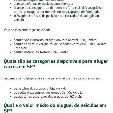
acesso a
ofertas
exclusivas para clientes;
chance de conseguir
atendimento preferencial, diárias grátis
e
outras vantagens por meio do nosso
programa de fidelidade
;
três agências à sua disposição
para retirada e devolução do
veículo.
Veja nossos endereços na cidade:
centro São Bernardo:
praça Samuel Sabatini, 200, Centro;
centro Carrefour Vergueiro:
av. Senador Vergueiro, 2100, Jardim
Três Mar;
centro Rotary:
av. Rotary, 624, Centro.
Quais são as categorias disponíveis para alugar
carros em SP?
São mais de 10
grupos de carros
para você. Os mais procurados são:
os hatches dos grupos
B, CE, F e FH
;
os sedãs e executivos dos grupos
CS, FS, FX e L
;
os utilitários esportivos dos grupos
GC, GX e LE
.
Qual é o valor médio do aluguel de veículos em
SP?