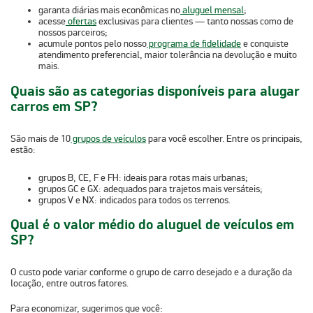
garanta
diárias mais econômicas
no
aluguel mensal
;
acesse
ofertas
exclusivas para clientes — tanto nossas como de
nossos parceiros;
acumule pontos pelo nosso
programa de fidelidade
e conquiste
atendimento preferencial
,
maior tolerância na devolução
e muito
mais.
Quais são as categorias disponíveis para alugar
carros em SP?
São mais de 10
grupos de veículos
para você escolher. Entre os principais,
estão:
grupos
B, CE, F e FH
: ideais para rotas mais urbanas;
grupos
GC e GX
: adequados para trajetos mais versáteis;
grupos
V e NX
: indicados para todos os terrenos.
Qual é o valor médio do aluguel de veículos em
SP?
O custo pode variar conforme o grupo de carro desejado e a duração da
locação, entre outros fatores.
Para economizar, sugerimos que você: