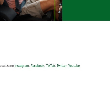
Localiza no
Instagram
,
Facebook
,
TikTok
,
Twitter
,
Youtube