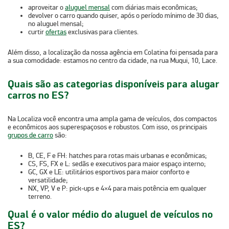
aproveitar o
aluguel mensal
com
diárias mais econômicas
;
devolver o carro quando quiser,
após o período mínimo
de 30 dias,
no aluguel mensal;
curtir
ofertas
exclusivas para clientes.
Além disso, a localização da nossa agência em Colatina foi pensada para
a sua comodidade: estamos no centro da cidade, na
rua Muqui, 10, Lace
.
Quais são as categorias disponíveis para alugar
carros no ES?
Na Localiza você encontra uma ampla gama de veículos, dos compactos
e econômicos aos superespaçosos e robustos. Com isso, os principais
grupos de carro
são:
B, CE, F e FH:
hatches
para rotas mais urbanas e econômicas;
CS, FS, FX e L:
sedãs e executivos
para maior espaço interno;
GC, GX e LE:
utilitários esportivos
para maior conforto e
versatilidade;
NX, VP, V e P:
pick-ups e 4×4
para mais potência em qualquer
terreno.
Qual é o valor médio do aluguel de veículos no
ES?